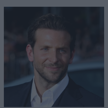
Μακιγιάζ
Beauty News
Well being
Ψυχολογία
Υγεία + Διατροφή
Σχέσεις & Σεξ
Fitness
Woman Power
Parenting
Working Girl
Real Women
Πρόσωπα