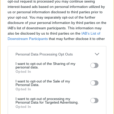
opt-out request is processed you may continue seeing
ακόμη έξω τον σκύλο του ενώ ήταν ήδη 4:00 το
interest-based ads based on personal information utilized by
απόγευμα, ήταν εκείνα που ουσιαστικά τον έκαναν
us or personal information disclosed to third parties prior to
να δει κατάματα το πρόβλημα και να το
your opt-out. You may separately opt-out of the further
disclosure of your personal information by third parties on the
αντιμετωπίσει.
IAB’s list of downstream participants. This information may
also be disclosed by us to third parties on the
IAB’s List of
Downstream Participants
that may further disclose it to other
third parties.
Please note that this website/app uses one or more Google
Personal Data Processing Opt Outs
services and may gather and store information including but
not limited to your visit or usage behaviour. You may click to
I want to opt-out of the Sharing of my
personal data.
grant or deny consent to Google and its third-party tags to
Opted In
use your data for below specified purposes in below Google
consent section.
I want to opt-out of the Sale of my
Personal Data.
Opted In
I want to opt-out of processing my
Personal Data for Targeted Advertising.
Opted In