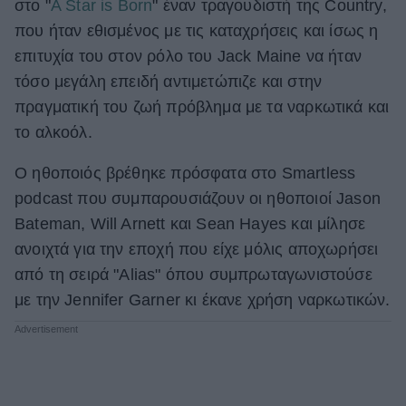
στο "
Α Star is Born
" έναν τραγουδιστή της Country,
ΒΟΞ
που ήταν εθισμένος με τις καταχρήσεις και ίσως η
επιτυχία του στον ρόλο του Jack Maine να ήταν
τόσο μεγάλη επειδή αντιμετώπιζε και στην
Χωρίς Ταμπέλες
πραγματική του ζωή πρόβλημα με τα ναρκωτικά και
το αλκοόλ.
Women's Forum
Ο ηθοποιός βρέθηκε πρόσφατα στο Smartless
podcast που συμπαρουσιάζουν οι ηθοποιοί Jason
Bateman, Will Arnett και Sean Hayes και μίλησε
Hautes Grecians
ανοιχτά για την εποχή που είχε μόλις αποχωρήσει
από τη σειρά "Alias" όπου συμπρωταγωνιστούσε
με την Jennifer Garner κι έκανε χρήση ναρκωτικών.
Γάμος
Market News