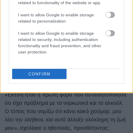
related to functionality of the website or app.
I want to allow Google to enable storage
related to personalization.
Bradley Cooper Recalls Time in
I want to allow Google to enable storage
His 20s When He Was 'So Lost'
related to security, including authentication
functionality and fraud prevention, and other
and 'Addicted to Cocaine'
user protection.
https://t.co/YWCF80X4IH
— People (@people)
June 14, 2022
CONFIRM
«Εκείνη ήταν η πρώτη φορά που συνειδητοποίησα
ότι είχα πρόβλημα με τα ναρκωτικά και το αλκοόλ.
Ο τύπος που νομίζω ότι κάνει κακό χιούμορ, μου
λέει την αλήθεια, και αυτό άλλαξε ολόκληρη τη ζωή
μου», σχολίασε ο ηθοποιός, προσθέτοντας: