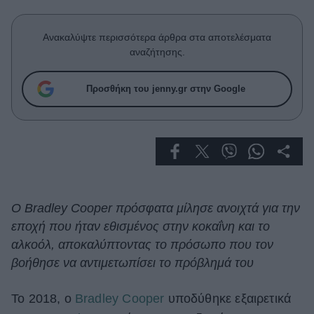
Celebrities
Συνεντεύξεις
Ανακαλύψτε περισσότερα άρθρα στα αποτελέσματα
Who
αναζήτησης.
True Stories
Ask the Guru
Προσθήκη του jenny.gr στην Google
Success Stories
Ζώδια
Living
Ο Bradley Cooper πρόσφατα μίλησε ανοιχτά για την
Deco
εποχή που ήταν εθισμένος στην κοκαΐνη και το
Cooking
αλκοόλ, αποκαλύπτοντας το πρόσωπο που τον
Green
βοήθησε να αντιμετωπίσει το πρόβλημά του
Αφιερώματα
Το 2018, ο
Bradley Cooper
υποδύθηκε εξαιρετικά