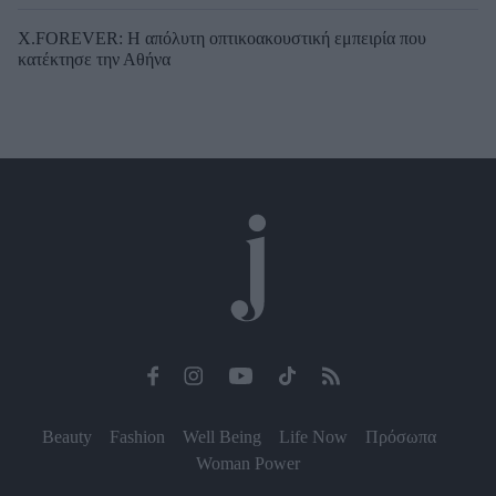
X.FOREVER: Η απόλυτη οπτικοακουστική εμπειρία που
κατέκτησε την Αθήνα
Beauty
Fashion
Well Being
Life Now
Πρόσωπα
Woman Power