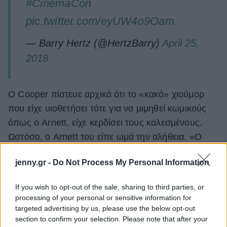
#CinemaCon
pic.twitter.com/eyUW4o9Oam
— Barry Hertz (@HertzBarry)
April 25,
2018
Ο Cooper πίστευε αρχικά ότι το «κακό» χιούμορ
που είχε υιοθετήσει τότε για να μιμηθεί κωμικούς
όπως ο Arnett, είχε κερδίσει τους καλεσμένους.
Ωστόσο, ο Arnett του είπε ωμά την αλήθεια. «Ο
Will Arnett έλεγε: "Ήσουν ένας πραγματικός
jenny.gr -
Do Not Process My Personal Information
μ@λ@κ@ς, φίλε. Ήσουν πραγματικά
μ@λ@κ@ς"».
If you wish to opt-out of the sale, sharing to third parties, or
processing of your personal or sensitive information for
Το ταρακούνημα αυτό από τον Arnett μαζί με την
targeted advertising by us, please use the below opt-out
παρατήρησή του ότι ο Cooper δεν είχε βγάλει
section to confirm your selection. Please note that after your