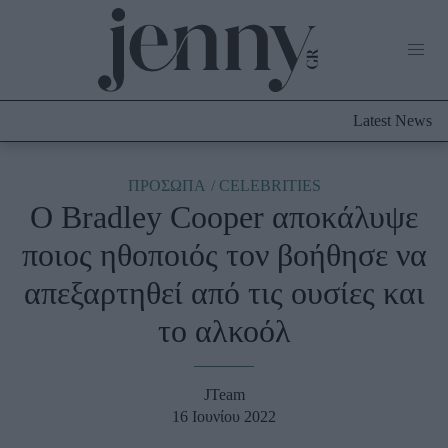
Life Now
What's New
Travel
Latest News
Culture
City Blogging
ABOUT US
ΔΙΑΦΗΜΙΣΤΕΙΤΕ
ΕΠΙΚΟΙΝΩΝΙΑ
ΠΡΟΣΩΠΑ
CELEBRITIES
O Bradley Cooper αποκάλυψε
Fashion
ποιος ηθοποιός τον βοήθησε να
Shopping
απεξαρτηθεί από τις ουσίες και
Styling Tips
Fashion News
το αλκοόλ
Beauty - Ομορφιά
JTeam
Skincare
16 Ιουνίου 2022
Μαλλιά - Νύχια