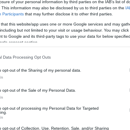
losure of your personal information by third parties on the IAB’s list of
. This information may also be disclosed by us to third parties on the
IA
αν παραπάνω λόγο για να πειστείτε πως ο διάσημος
Participants
that may further disclose it to other third parties.
 τίτλο, ένα πρόσφατο viral tweet έρχεται να σας το
 that this website/app uses one or more Google services and may gath
όμη φορά έγινε αντικείμενο λατρείας και θαυμασμού στα
including but not limited to your visit or usage behaviour. You may click 
και απάντησε σε όλες τις ερωτήσεις ενός μικρού
 to Google and its third-party tags to use your data for below specifi
ogle consent section.
ροδρομίου μετά από πτήση οκτώ και κάτι ωρών από το
α με τον τηλεοπτικό παραγωγό,
Andrew Kimmel
.
l Data Processing Opt Outs
o opt-out of the Sharing of my personal data.
In
o opt-out of the Sale of my Personal Data.
In
to opt-out of processing my Personal Data for Targeted
ing.
In
o opt-out of Collection, Use, Retention, Sale, and/or Sharing