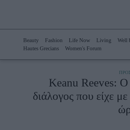
Life Now
Fashion
What's New
Shopping
Beauty
Fashion
Life Now
Living
Well 
Travel
Styling Tips
Hautes Grecians
Women's Forum
Culture
Fashion Ne
City Blogging
ΠΡΟ
Keanu Reeves: Ο 
Woman Power
Πρόσω
διάλογος που είχε με
Parenting
Celebrities
ώρ
Working Girl
Συνεντεύξεις
Real Women
Who
True Stories