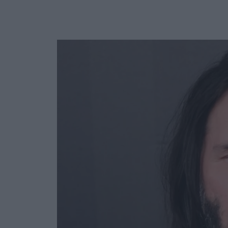
Ask the Gur
Success Stor
Αφιερώματα
ΒΟΞ
Hautes Grecians
Γάμος