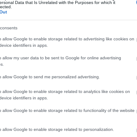
ersonal Data that Is Unrelated with the Purposes for which it
lected.
Out
LEBRITIES
 Brad Pitt πιστεύει ότι πάσχει από
consents
ροσωπαγνωσία - Τι είναι η «τύφλωση
ροσώπου»;
o allow Google to enable storage related to advertising like cookies on
evice identifiers in apps.
o allow my user data to be sent to Google for online advertising
s.
to allow Google to send me personalized advertising.
y flight from London to NYC today. A
o allow Google to enable storage related to analytics like cookies on
 autograph at baggage & then began to fire
evice identifiers in apps.
ire questions. Keanu happily responded to
o allow Google to enable storage related to functionality of the website
.twitter.com/T7m7PciL5C
rewkimmel)
July 4, 2022
o allow Google to enable storage related to personalization.