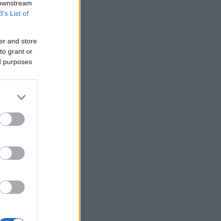
 downstream
B’s List of
er and store
to grant or
ed purposes