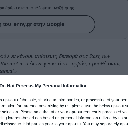
ρα άρθρα στα αποτελέσματα αναζήτησης.
του jenny.gr στην Google
ούν να κάνουν απίστευτη διαφορά στις ζωές των
Kimmel που έκανε γνωστό το συμβάν, προσθέτοντας:
eanus!»
 σημαίνει "
Internet boyfriend
", μέχρι τουλάχιστον το
Do Not Process My Personal Information
ο People τον ρώτησε πώς νιώθει που έχει χαρακτηριστε
to opt-out of the sale, sharing to third parties, or processing of your per
ίχε ρωτήσει τότε με έκπληξη, πλησιάζοντας τον ρεπόρτερ
formation for targeted advertising by us, please use the below opt-out s
φέρεται σε διάσημους άντρες για τους οποίους
r selection. Please note that after your opt-out request is processed y
ν χρησιμοποιείται πλέον ιδιαίτερα, αλλά αν κάποιος
eing interest-based ads based on personal information utilized by us or
disclosed to third parties prior to your opt-out. You may separately opt-
θα ήταν ο Keanu.