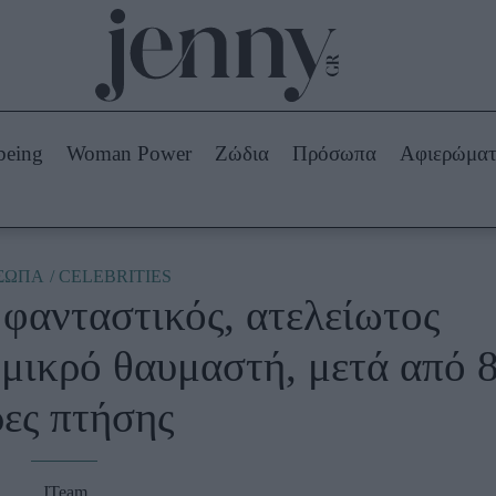
Beauty -
Ομορφιά
ABOUT US
ΔΙΑΦΗΜΙΣΤΕΙΤΕ
ΕΠΙΚΟΙΝΩΝΙΑ
being
Woman Power
Ζώδια
Πρόσωπα
Αφιερώμα
Skincare
ws
Μαλλιά - Νύχια
Μακιγιάζ
Beauty News
ΣΩΠΑ
CELEBRITIES
φανταστικός, ατελείωτος
πα
Ζώδια
 μικρό θαυμαστή, μετά από 
ες πτήσης
JTeam