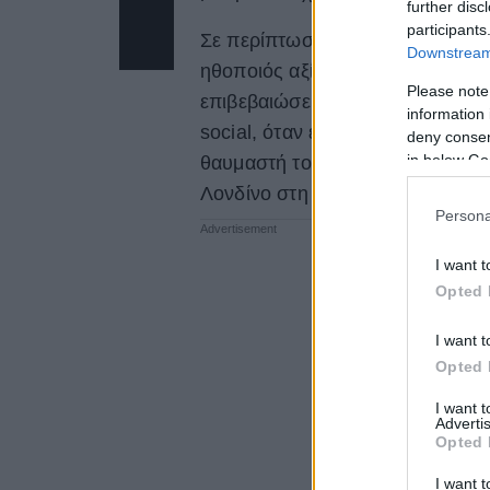
further disc
participants
Σε περίπτωση που χρειάζεστε έν
Downstream 
ηθοποιός αξίζει δικαιωματικά τον
Please note
επιβεβαιώσει. Ο star για μία ακ
information 
social, όταν έκατσε με υπομονή 
deny consent
in below Go
θαυμαστή του στον χώρο του αε
Λονδίνο στη Νέα Υόρκη, σύμφων
Persona
I want t
Opted 
I want t
Opted 
I want 
Advertis
Opted 
I want t