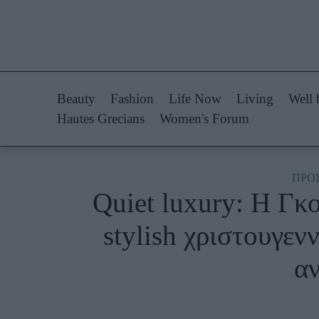
Life Now
Fashion
What's New
Shopping
Beauty
Fashion
Life Now
Living
Well 
Travel
Styling Tips
Hautes Grecians
Women's Forum
Culture
Fashion Ne
City Blogging
ΠΡΟ
Quiet luxury: Η Γκο
Woman Power
Πρόσω
stylish χριστουγεν
Parenting
Celebrities
αν
Working Girl
Συνεντεύξεις
Real Women
Who
True Stories