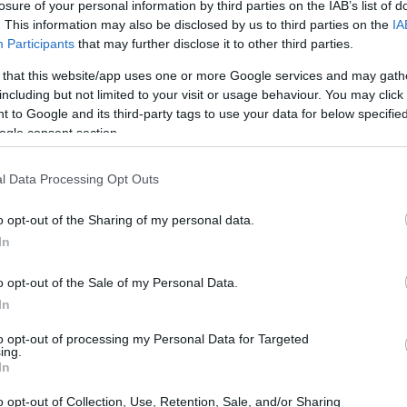
losure of your personal information by third parties on the IAB’s list of
την περασμένη χρονιά στο προφίλ της, η ηθοποιός μας
. This information may also be disclosed by us to third parties on the
IA
α μπροστά από τα trends. Και το χριστουγεννιάτικο
Participants
that may further disclose it to other third parties.
ι την απαραίτητη έμπνευση για το πώς να στολίσεις το
 that this website/app uses one or more Google services and may gath
από το εποχικό φάσμα των γήινων αποχρώσεων, η
including but not limited to your visit or usage behaviour. You may click 
ματίας, έχει «ντύσει» το
δέντρο
της με καφέ, χρυσές
 to Google and its third-party tags to use your data for below specifi
ogle consent section.
τας έναν
φιλόξενο
και ζεστό χώρο.
l Data Processing Opt Outs
o opt-out of the Sharing of my personal data.
In
o opt-out of the Sale of my Personal Data.
In
to opt-out of processing my Personal Data for Targeted
ing.
In
o opt-out of Collection, Use, Retention, Sale, and/or Sharing