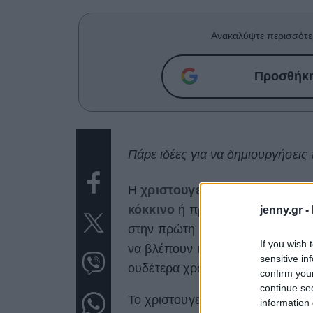
Ανακαλύψτε περισσότε
Προσθήκη 
Πάρε ιδέες για να δημιουργήσεις
Η
χριστουγεννιάτικη
διακόσμ
κόκκινο
ή πράσινο χρώμα. Όσοι
jenny.gr -
στην πρώτη επιλογή τους. Τώρα τ
If you wish 
να βλέπουν και μια στροφή προς
sensitive in
ουδέτερα χρώματα να μπαίνουν 
confirm you
continue se
Το χριστουγεννιάτικο δέντρο της
information 