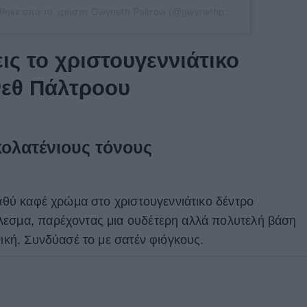
Η δημοσίευση κοινοποιήθηκε από το χρήστη Gwyneth Paltrow (@gwynethpaltrow)
ις το χριστουγεννιάτικο
νεθ Πάλτροου
κολατένιους τόνους
βαθύ καφέ χρώμα στο χριστουγεννιάτικο δέντρο
λεσμα, παρέχοντας μια ουδέτερη αλλά πολυτελή βάση
νική. Συνδύασέ το με σατέν φιόγκους.