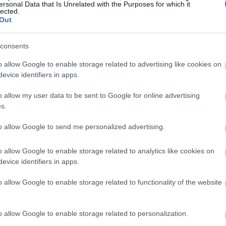
ersonal Data that Is Unrelated with the Purposes for which it
lected.
ECO
Out
ιόγκοι: Πώς να ενσωματώσεις την πιο hot τάση
ης σεζόν στη χριστουγεννιάτικη διακόσμηση
consents
o allow Google to enable storage related to advertising like cookies on
evice identifiers in apps.
o allow my user data to be sent to Google for online advertising
αρέχουν πλούσια έμπνευση για τη δημιουργία ζεστών
s.
οσφέροντας μυριάδες
αποχρώσεις
που συνδυάζονται
to allow Google to send me personalized advertising.
λατρεύεται από τους σχεδιαστές για την ικανότητά της
ένους χώρους με διαρκή
γοητεία
.
o allow Google to enable storage related to analytics like cookies on
evice identifiers in apps.
o allow Google to enable storage related to functionality of the website
o allow Google to enable storage related to personalization.