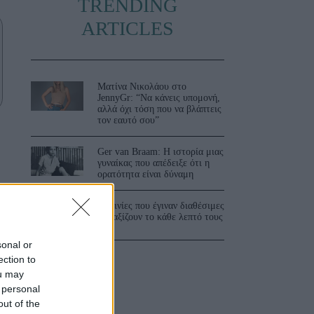
TRENDING
ARTICLES
Ματίνα Νικολάου στο
JennyGr: “Να κάνεις υπομονή,
αλλά όχι τόση που να βλάπτεις
τον εαυτό σου”
Ger van Braam: Η ιστορία μιας
γυναίκας που απέδειξε ότι η
ορατότητα είναι δύναμη
3 ταινίες που έγιναν διαθέσιμες
και αξίζουν το κάθε λεπτό τους
sonal or
ection to
ou may
 personal
out of the