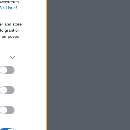
 downstream
B’s List of
er and store
to grant or
ed purposes