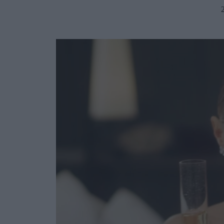
Ask the Gur
Success Stor
Αφιερώματα
ΒΟΞ
Hautes Grecians
Γάμος