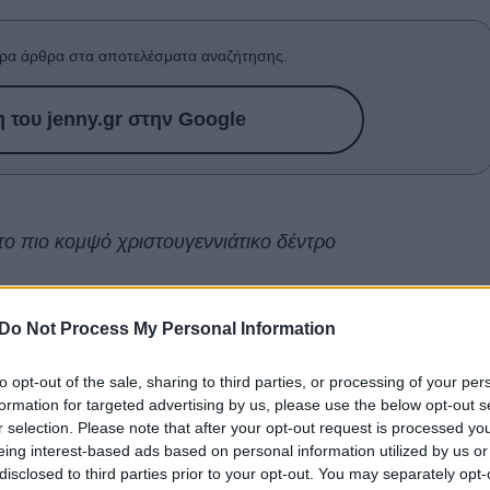
ρα άρθρα στα αποτελέσματα αναζήτησης.
του jenny.gr στην Google
 το πιο κομψό χριστουγεννιάτικο δέντρο
ηση
δημιουργεί συνήθως έναν υπερκορεσμό στο
 αγαπούν την υπερβολή, έχουν αυτά τα δύο χρώματα
Do Not Process My Personal Information
ελευταία, ωστόσο, οι interior designers έχουν αρχίσει
to opt-out of the sale, sharing to third parties, or processing of your per
 την «
ήσυχη πολυτέλεια
», με το καφέ, το χρυσό και
formation for targeted advertising by us, please use the below opt-out s
δυναμικά στην εορταστική
διακόσμηση
.
r selection. Please note that after your opt-out request is processed y
eing interest-based ads based on personal information utilized by us or
Γκουίνεθ Πάλτροου
είναι ένα τέτοιο παράδειγμα. Σε
disclosed to third parties prior to your opt-out. You may separately opt-