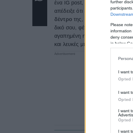
further disc
ένα IG post, που είχε ανεβάσει 
participants
απέδειξε ότι είναι πάντα ένα βήμ
Downstream 
δέντρο
της, μπορεί να σου δώσε
Please note
δικό σου, φέτος. Εμπνευσμένη 
information 
αγαπημένη ηθοποιός και επιχειρη
deny consent
in below Go
και λευκές μπάλες, δημιουργών
Persona
I want t
Opted 
I want t
Opted 
I want 
Advertis
Opted 
I want t