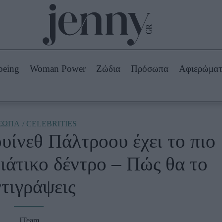
Beauty -
Ομορφιά
ABOUT US
ΔΙΑΦΗΜΙΣΤΕΙΤΕ
ΕΠΙΚΟΙΝΩΝΙΑ
being
Woman Power
Ζώδια
Πρόσωπα
Αφιερώμα
Skincare
ws
Μαλλιά - Νύχια
Μακιγιάζ
Beauty News
ΣΩΠΑ
CELEBRITIES
υίνεθ Πάλτροου έχει το πιο
πα
Ζώδια
νιάτικο δέντρο – Πώς θα το
τιγράψεις
JTeam