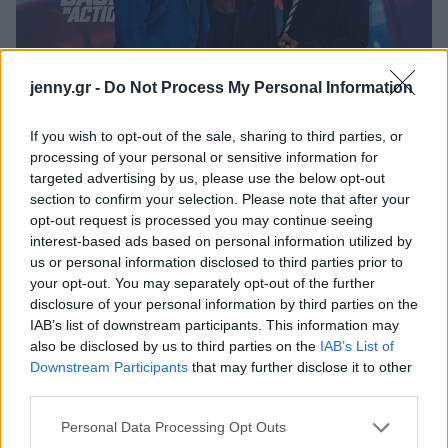
jenny.gr -
Do Not Process My Personal Information
If you wish to opt-out of the sale, sharing to third parties, or
Splash by Ideal Image
processing of your personal or sensitive information for
targeted advertising by us, please use the below opt-out
Σύμφωνα με τις πληροφορίες που έχουν δει το
section to confirm your selection. Please note that after your
φως της δημοσιότητας, η Κάμερον Ντίαζ πρόκειται
opt-out request is processed you may continue seeing
interest-based ads based on personal information utilized by
να αποσυρθεί οριστικά από την υποκριτική, μετά
us or personal information disclosed to third parties prior to
την ταινία «Back in Action». Η ηθοποιός φέρεται να
your opt-out. You may separately opt-out of the further
νιώθει πλήρης από τη διαδρομή και την καριέρα
disclosure of your personal information by third parties on the
IAB’s list of downstream participants. This information may
της και είναι έτοιμη να αφοσιωθεί στην οικογένειά
also be disclosed by us to third parties on the
IAB’s List of
της.
Downstream Participants
that may further disclose it to other
third parties.
Please note that this website/app uses one or more Google
Personal Data Processing Opt Outs
services and may gather and store information including but