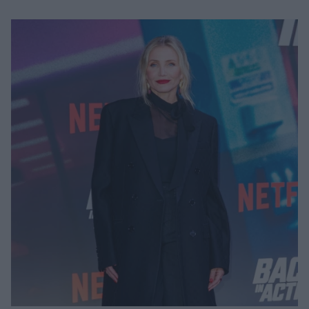
Μακιγιάζ
Beauty News
Well being
Ψυχολογία
Υγεία + Διατροφή
Σχέσεις & Σεξ
Fitness
Woman Power
Parenting
Working Girl
Real Women
Πρόσωπα