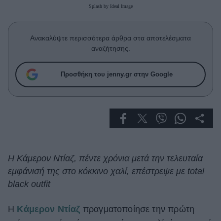
Celebrities
Splash by Ideal Image
Συνεντεύξεις
Who
Ανακαλύψτε περισσότερα άρθρα στα αποτελέσματα
True Stories
αναζήτησης.
Ask the Guru
Success Stories
Προσθήκη του jenny.gr στην Google
Ζώδια
Living
Deco
Η Κάμερον Ντίαζ, πέντε χρόνια μετά την τελευταία
Cooking
εμφάνισή της στο κόκκινο χαλί, επέστρεψε με total
Green
black outfit
Αφιερώματα
Η
Κάμερον Ντίαζ
πραγματοποίησε την πρώτη