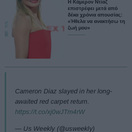
H Κάμερον Ντίαζ
επιστρέφει μετά από
δέκα χρόνια απουσίας:
«Ήθελα να ανακτήσω τη
ζωή μου»
Cameron Diaz slayed in her long-
awaited red carpet return.
https://t.co/xj0wJTm4rW
— Us Weekly (@usweekly)