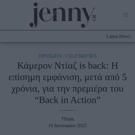
Life Now
What's New
Travel
Latest News
Culture
City Blogging
ABOUT US
ΔΙΑΦΗΜΙΣΤΕΙΤΕ
ΕΠΙΚΟΙΝΩΝΙΑ
ΠΡΟΣΩΠΑ
CELEBRITIES
Κάμερον Ντίαζ is back: Η
Fashion
επίσημη εμφάνιση, μετά από 5
Shopping
χρόνια, για την πρεμιέρα του
Styling Tips
Fashion News
“Back in Action”
Beauty - Ομορφιά
JTeam
Skincare
16 Ιανουαρίου 2025
Μαλλιά - Νύχια