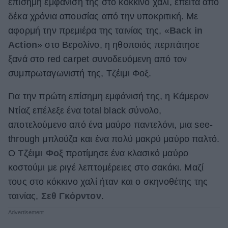
επίσημη εμφάνισή της στο κόκκινο χαλί, έπειτα από
ΒΟΞ
δέκα χρόνια απουσίας από την υποκριτική. Με
αφορμή την πρεμιέρα της ταινίας της, «
Back in
Action
» στο Βερολίνο, η ηθοποιός περπάτησε
Χωρίς Ταμπέλες
ξανά στο red carpet συνοδευόμενη από τον
συμπρωταγωνιστή της, Τζέιμι Φοξ.
Women's Forum
Για την πρώτη επίσημη εμφάνισή της, η Κάμερον
Ντίαζ επέλεξε ένα total black σύνολο,
αποτελούμενο από ένα μαύρο παντελόνι, μια see-
Hautes Grecians
through μπλούζα και ένα πολύ μακρύ μαύρο παλτό.
Ο
Τζέιμι Φοξ
προτίμησε ένα κλασικό μαύρο
κοστούμι με ριγέ λεπτομέρειες στο σακάκι. Μαζί
Γάμος
τους στο κόκκινο χαλί ήταν και ο σκηνοθέτης της
ταινίας,
Σεθ Γκόρντον
.
Market News