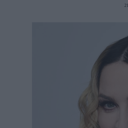
2
Ask the Gur
Success Stor
Αφιερώματα
ΒΟΞ
Hautes Grecians
Γάμος