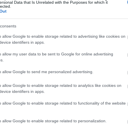
ersonal Data that Is Unrelated with the Purposes for which it
LEBRITIES
lected.
ο αντιπολεμικό μήνυμα της Μαντόνα: «Όπου
Out
πάρχει σύγκρουση, τα παιδιά υποφέρουν»
consents
o allow Google to enable storage related to advertising like cookies on
evice identifiers in apps.
υ έκανε στο Twitter/X, επέκρινε τη στάση του Ντόναλν
o allow my user data to be sent to Google for online advertising
ήλωσή του. Η Μαντόνα τόνισε πως η Αμερική
s.
που ονειρεύονταν να φτιάξουν έναν κόσμο που να
to allow Google to send me personalized advertising.
από τον μονάρχη. Συνεπώς, κανένας βασιλιάς δεν έχει
τόναλντ Τραμπ.
o allow Google to enable storage related to analytics like cookies on
evice identifiers in apps.
o allow Google to enable storage related to functionality of the website
o allow Google to enable storage related to personalization.