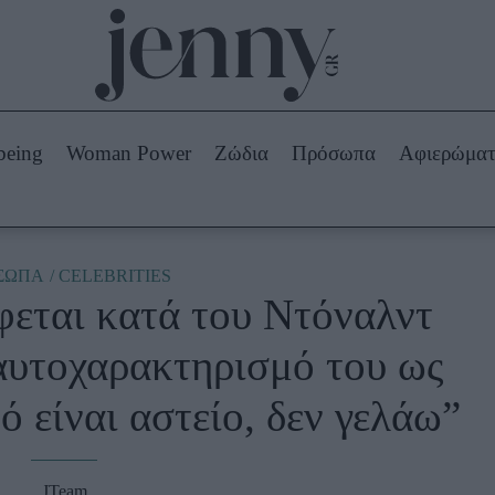
Beauty -
Ομορφιά
ABOUT US
ΔΙΑΦΗΜΙΣΤΕΙΤΕ
ΕΠΙΚΟΙΝΩΝΙΑ
being
Woman Power
Ζώδια
Πρόσωπα
Αφιερώμα
Skincare
ws
Μαλλιά - Νύχια
Μακιγιάζ
Beauty News
ΣΩΠΑ
CELEBRITIES
εται κατά του Ντόναλντ
πα
Ζώδια
αυτοχαρακτηρισμό του ως
ό είναι αστείο, δεν γελάω”
JTeam