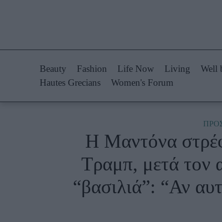
Life Now
Fashion
What's New
Shopping
Beauty
Fashion
Life Now
Living
Well 
Travel
Styling Tips
Hautes Grecians
Women's Forum
Culture
Fashion Ne
City Blogging
ΠΡΟ
Η Μαντόνα στρέφ
Woman Power
Πρόσω
Τραμπ, μετά τον 
Parenting
Celebrities
“βασιλιά”: “Αν αυτ
Working Girl
Συνεντεύξεις
Real Women
Who
True Stories