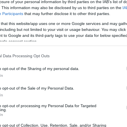
π ανακοίνωσε ότι «έσωσε» τη Νέα Υόρκη, καθώς η
losure of your personal information by third parties on the IAB’s list of
. This information may also be disclosed by us to third parties on the
IA
δια που είχαν επιβληθεί στους οδηγούς, όσο προέδρευ
Participants
that may further disclose it to other third parties.
άρτηση στα social media, ο Αμερικανός Πρόεδρος
 that this website/app uses one or more Google services and may gath
αλώντας αντιδράσεις. Ανάμεσα σε εκείνους που
including but not limited to your visit or usage behaviour. You may click 
 ήταν η Μαντόνα.
 to Google and its third-party tags to use your data for below specifi
ogle consent section.
l Data Processing Opt Outs
o opt-out of the Sharing of my personal data.
In
o opt-out of the Sale of my Personal Data.
In
to opt-out of processing my Personal Data for Targeted
ing.
In
o opt-out of Collection, Use, Retention, Sale, and/or Sharing