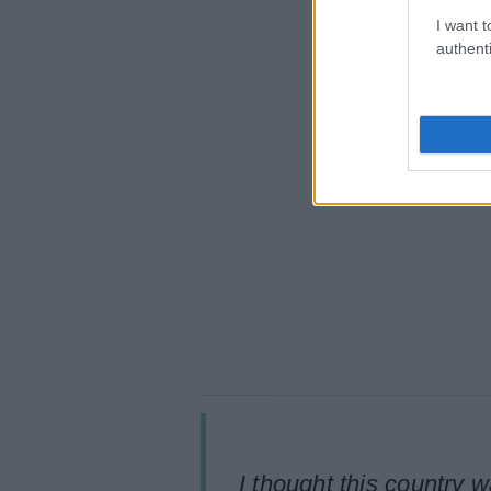
I want t
authenti
I thought this country w