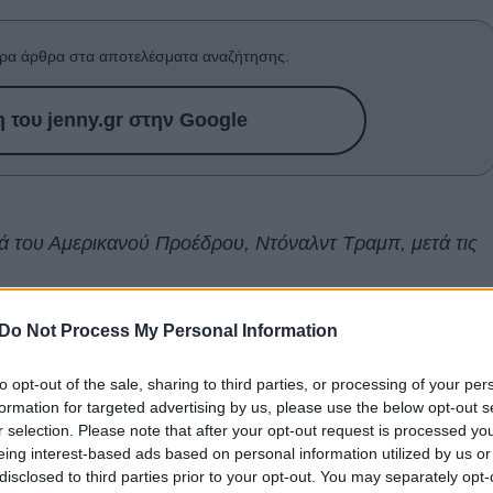
ρα άρθρα στα αποτελέσματα αναζήτησης.
του jenny.gr στην Google
ά του Αμερικανού Προέδρου, Ντόναλντ Τραμπ, μετά τις
ίως την ενόχληση και τη δυσαρέσκειά της με τις
Do Not Process My Personal Information
ντ Τραμπ
και δε διστάζει να εκφέρει δημόσια την άποψ
to opt-out of the sale, sharing to third parties, or processing of your per
, που εξελέγει στις εκλογές, η τραγουδίστρια έχει
formation for targeted advertising by us, please use the below opt-out s
ά του Αμερικανού Προέδρου, διαφωνώντας ξεκάθαρα με
r selection. Please note that after your opt-out request is processed y
.
eing interest-based ads based on personal information utilized by us or
disclosed to third parties prior to your opt-out. You may separately opt-