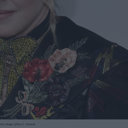
etty Images @Ilya S. Savenok