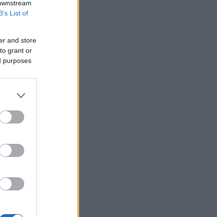
 downstream
B’s List of
ε
er and store
to grant or
ed purposes