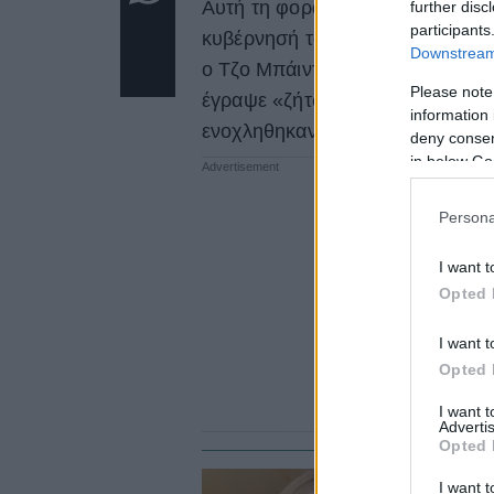
Αυτή τη φορά, ο Ντόναλντ Τραμ
further disc
participants
κυβέρνησή του κατάργησε τα διό
Downstream 
ο Τζο Μπάιντεν. Μάλιστα, σε αν
Please note
έγραψε «ζήτω ο βασιλιάς», προκ
information 
ενοχληθηκαν από αυτό το σχόλιο
deny consent
in below Go
Persona
I want t
Opted 
I want t
Opted 
I want 
Advertis
Opted 
I want t