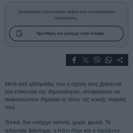
Celebrities
Συνεντεύξεις
Ανακαλύψτε περισσότερα άρθρα στα αποτελέσματα
Who
αναζήτησης.
True Stories
Ask the Guru
Προσθήκη του jenny.gr στην Google
Success Stories
Ζώδια
Living
Μετά από εβδομάδες που η σχέση τους βρίσκεται
στο επίκεντρο της δημοσιότητας, αποφάσισαν να
Deco
Cooking
ανακοινώσουν δημόσια το τέλος της κοινής πορείας
Green
τους.
Αφιερώματα
Τελικά, δεν υπάρχει καπνός χωρίς φωτιά. Το
τελευταίο διάστημα, η
Κέιτι Πέρι
και ο
Ορλάντο