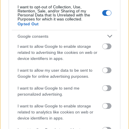
I want to opt-out of Collection, Use,
Retention, Sale, and/or Sharing of my
Personal Data that Is Unrelated with the
Purposes for which it was collected.
Opted Out
Google consents
I want to allow Google to enable storage
related to advertising like cookies on web or
Η δημοσίευση κοινοποιήθηκε από το χρήστη Entertainment Tonight (@entertainmenttonight)
device identifiers in apps.
I want to allow my user data to be sent to
Η Κέιτι Πέρι και ο Ορλάντο Μπλουμ γνωρίστηκαν
Google for online advertising purposes.
στο after party των Χρυσών Σφαιρών τον
Ιανουάριο του 2016 και αμέσως κατάλαβαν πως
I want to allow Google to send me
personalized advertising.
ανάμεσά τους υπάρχει μια έντονη έλξη. Την άνοιξη
της ίδιας χρονιάς, οι δυο τους επιβεβαίωσαν τη
I want to allow Google to enable storage
related to analytics like cookies on web or
σχέση τους μέσω των κοινών εμφανίσεων και
device identifiers in apps.
αναρτήσεων στο IG. Τον Μάρτιο του 2017,
ανακοινώθηκε ο χωρισμός τους, ωστόσο μετά από