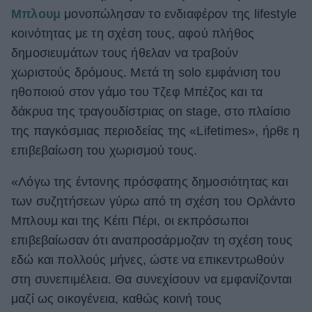
Μπλουμ
μονοπώλησαν το ενδιαφέρον της lifestyle
ΒΟΞ
κοινότητας με τη σχέση τους, αφού πλήθος
δημοσιευμάτων τους ήθελαν να τραβούν
χωριστούς δρόμους. Μετά τη solo εμφάνιση του
Χωρίς Ταμπέλες
ηθοποιού στον γάμο του Τζεφ Μπέζος και τα
δάκρυα της τραγουδίστριας on stage, στο πλαίσιο
Women's Forum
της παγκόσμιας περιοδείας της «Lifetimes», ήρθε η
επιβεβαίωση του χωρισμού τους.
Hautes Grecians
«Λόγω της έντονης πρόσφατης δημοσιότητας και
των συζητήσεων γύρω από τη σχέση του Ορλάντο
Μπλουμ και της Κέιτι Πέρι, οι εκπρόσωποι
Γάμος
επιβεβαίωσαν ότι αναπροσάρμοζαν τη σχέση τους
εδώ και πολλούς μήνες, ώστε να επικεντρωθούν
στη συνεπιμέλεια. Θα συνεχίσουν να εμφανίζονται
Market News
μαζί ως οικογένεια, καθώς κοινή τους