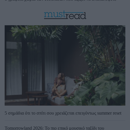
5 σημάδια ότι το σπίτι σου χρειάζεται επειγόντως summer reset
Tomorrowland 2026: Το πιο επικό μουσικό ταξίδι του