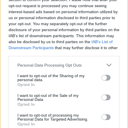
opt-out request is processed you may continue seeing
interest-based ads based on personal information utilized by
us or personal information disclosed to third parties prior to
your opt-out. You may separately opt-out of the further
disclosure of your personal information by third parties on the
IAB’s list of downstream participants. This information may
also be disclosed by us to third parties on the
IAB’s List of
Downstream Participants
that may further disclose it to other
third parties.
Please note that this website/app uses one or more Google
Personal Data Processing Opt Outs
services and may gather and store information including but
not limited to your visit or usage behaviour. You may click to
I want to opt-out of the Sharing of my
personal data.
grant or deny consent to Google and its third-party tags to
Opted In
use your data for below specified purposes in below Google
consent section.
I want to opt-out of the Sale of my
Personal Data.
Opted In
I want to opt-out of processing my
Δείτε αυτή τη δημοσίευση στο Instagram.
Personal Data for Targeted Advertising.
Opted In