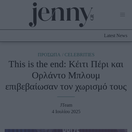
Life Now
What's New
Travel
Latest News
Culture
City Blogging
ABOUT US
ΔΙΑΦΗΜΙΣΤΕΙΤΕ
ΕΠΙΚΟΙΝΩΝΙΑ
ΠΡΟΣΩΠΑ
CELEBRITIES
This is the end: Κέιτι Πέρι και
Fashion
Ορλάντο Μπλουμ
Shopping
επιβεβαίωσαν τον χωρισμό τους
Styling Tips
Fashion News
JTeam
Beauty - Ομορφιά
4 Ιουλίου 2025
Skincare
Μαλλιά - Νύχια