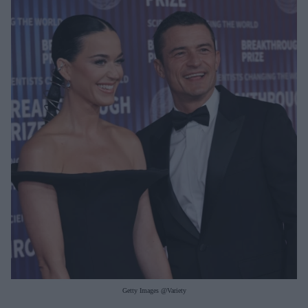
Μακιγιάζ
Beauty News
Well being
Ψυχολογία
Υγεία + Διατροφή
Σχέσεις & Σεξ
Fitness
Woman Power
Parenting
Working Girl
Real Women
Πρόσωπα
Getty Images @Variety