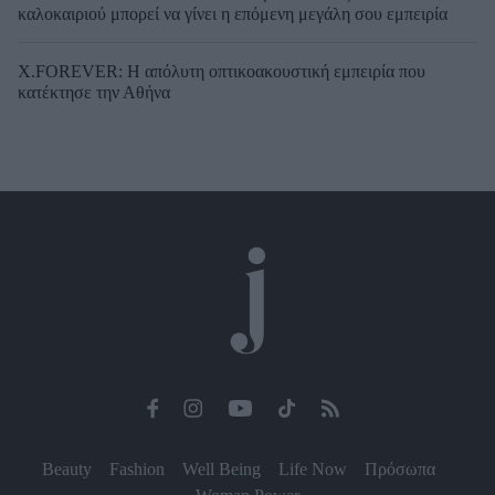
καλοκαιριού μπορεί να γίνει η επόμενη μεγάλη σου εμπειρία
X.FOREVER: Η απόλυτη οπτικοακουστική εμπειρία που
κατέκτησε την Αθήνα
Beauty
Fashion
Well Being
Life Now
Πρόσωπα