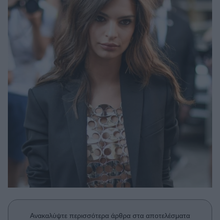
Μακιγιάζ
Beauty News
Well being
Ψυχολογία
Υγεία + Διατροφή
Σχέσεις & Σεξ
Fitness
Woman Power
Parenting
Working Girl
Real Women
Πρόσωπα
Ανακαλύψτε περισσότερα άρθρα στα αποτελέσματα