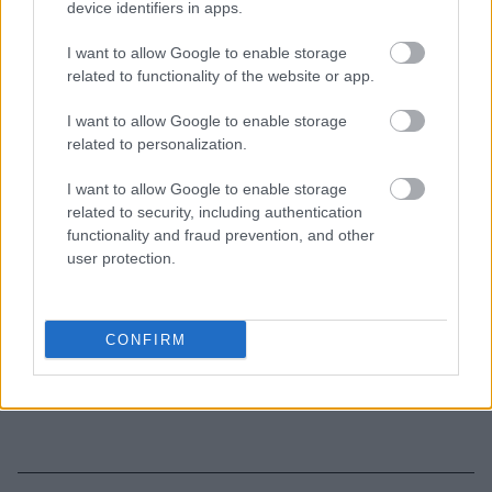
device identifiers in apps.
που ντύνεσαι
I want to allow Google to enable storage
Οι μαμάκηδες του ζωδιακού: Αυτά τα ζώδια είναι
related to functionality of the website or app.
συνήθως κολλημένα στη μαμά τους
I want to allow Google to enable storage
related to personalization.
I want to allow Google to enable storage
related to security, including authentication
TAGS
EMILY RATAJKOWSKI
VIDEO
ΜΠΙΚΙΝΙ
functionality and fraud prevention, and other
user protection.
CONFIRM