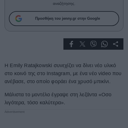
Celebrities
αναζήτησης.
Συνεντεύξεις
Who
Προσθήκη του jenny.gr στην Google
True Stories
Ask the Guru
Success Stories
Ζώδια
H Emily Ratajkowski συνεχίζει να δίνει νέο υλικό
Living
στο κοινό της στο Instagram, με ένα νέο video που
ανέβασε, στο οποίο φοράει ένα χρυσό μπικίνι.
Deco
Μάλιστα το μοντέλο έγραψε στη λεζάντα «Οσο
Cooking
Green
λιγότερα, τόσο καλύτερα».
Αφιερώματα