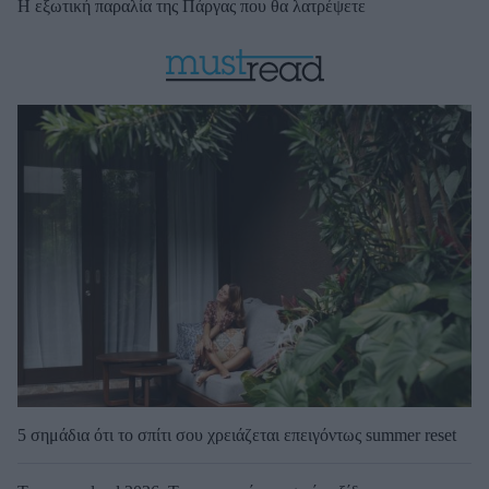
Η εξωτική παραλία της Πάργας που θα λατρέψετε
5 σημάδια ότι το σπίτι σου χρειάζεται επειγόντως summer reset