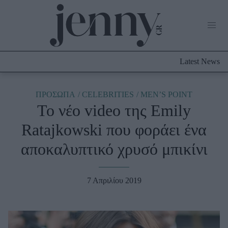
Life Now
What's New
Travel
Latest News
Culture
City Blogging
ABOUT US
ΔΙΑΦΗΜΙΣΤΕΙΤΕ
ΕΠΙΚΟΙΝΩΝΙΑ
ΠΡΟΣΩΠΑ
CELEBRITIES
MEN’S POINT
Το νέο video της Emily
Fashion
Ratajkowski που φοράει ένα
Shopping
αποκαλυπτικό χρυσό μπικίνι
Styling Tips
Fashion News
7 Απριλίου 2019
Beauty - Ομορφιά
Skincare
Μαλλιά - Νύχια