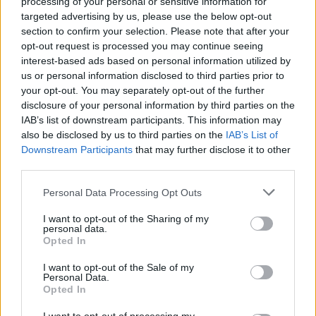
processing of your personal or sensitive information for
targeted advertising by us, please use the below opt-out
section to confirm your selection. Please note that after your
opt-out request is processed you may continue seeing
interest-based ads based on personal information utilized by
us or personal information disclosed to third parties prior to
your opt-out. You may separately opt-out of the further
disclosure of your personal information by third parties on the
IAB’s list of downstream participants. This information may
also be disclosed by us to third parties on the
IAB’s List of
Downstream Participants
that may further disclose it to other
third parties.
Please note that this website/app uses one or more Google
Personal Data Processing Opt Outs
services and may gather and store information including but
not limited to your visit or usage behaviour. You may click to
I want to opt-out of the Sharing of my
personal data.
grant or deny consent to Google and its third-party tags to
Opted In
use your data for below specified purposes in below Google
consent section.
I want to opt-out of the Sale of my
Personal Data.
Opted In
Ακολουθήστε το
jenny.gr
στο
google