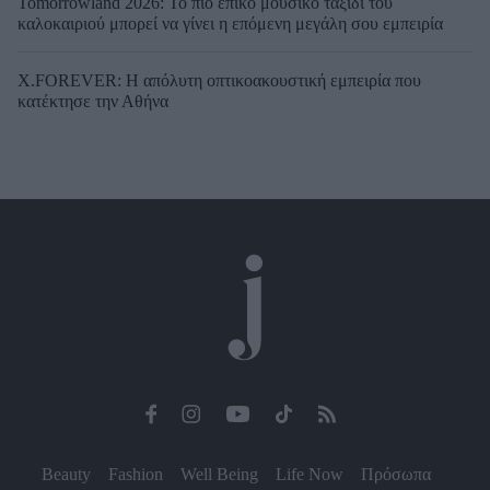
Tomorrowland 2026: Το πιο επικό μουσικό ταξίδι του
καλοκαιριού μπορεί να γίνει η επόμενη μεγάλη σου εμπειρία
X.FOREVER: Η απόλυτη οπτικοακουστική εμπειρία που
κατέκτησε την Αθήνα
Beauty
Fashion
Well Being
Life Now
Πρόσωπα