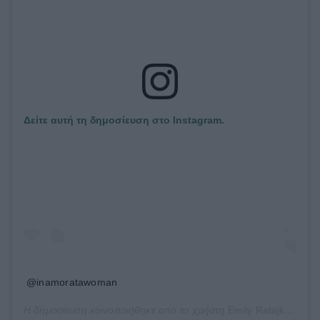
Δείτε αυτή τη δημοσίευση στο Instagram.
@inamoratawoman
Η δημοσίευση κοινοποιήθηκε από το χρήστη
Emily Ratajkowski
(