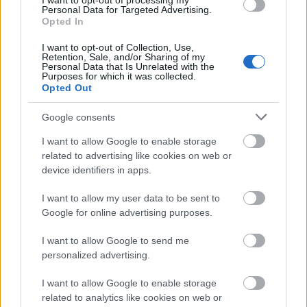
I want to opt-out of processing my
news
και συντονιστείτε στον παλμό
Personal Data for Targeted Advertising.
Opted In
της διεθνούς showbiz, με συνεχή
I want to opt-out of Collection, Use,
updates γύρω από την ποπ κουλτούρα
Retention, Sale, and/or Sharing of my
Personal Data that Is Unrelated with the
και τους αγαπημένους σας celebrities.
Purposes for which it was collected.
Opted Out
Google consents
I want to allow Google to enable storage
related to advertising like cookies on web or
ΔΙΑΒΑΖΟΝΤΑΙ ΤΩΡΑ
device identifiers in apps.
I want to allow my user data to be sent to
Google for online advertising purposes.
Το gadget από τα IKEA που κοστίζει κάτω από 2
I want to allow Google to send me
ευρώ και θα βάλει σε τάξη το ντουλάπι της
personalized advertising.
κουζίνας σου
I want to allow Google to enable storage
related to analytics like cookies on web or
3-3-3 rule: Ο κανόνας που θα αλλάξει τον τρόπο