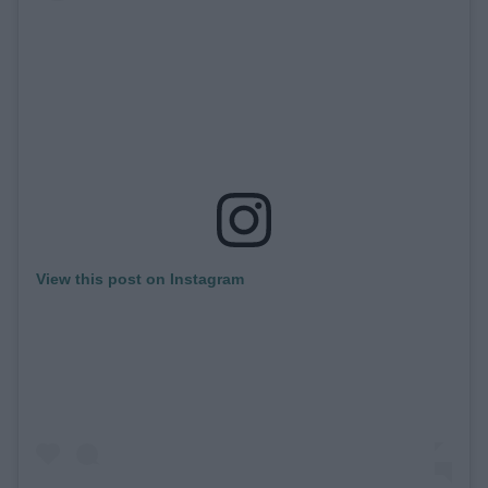
ΒΟΞ
Χωρίς Ταμπέλες
Women's Forum
View this post on Instagram
Hautes Grecians
Γάμος
Market News