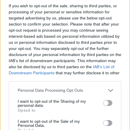
If you wish to opt-out of the sale, sharing to third parties, or
processing of your personal or sensitive information for
targeted advertising by us, please use the below opt-out
section to confirm your selection. Please note that after your
opt-out request is processed you may continue seeing
interest-based ads based on personal information utilized by
us or personal information disclosed to third parties prior to
your opt-out. You may separately opt-out of the further
disclosure of your personal information by third parties on the
IAB’s list of downstream participants. This information may
also be disclosed by us to third parties on the
IAB’s List of
Downstream Participants
that may further disclose it to other
A post shared by Kara Del Toro (@karajewelll)
on
May 31, 2019 at 1:02pm PDT
third parties.
Please note that this website/app uses one or more Google
Personal Data Processing Opt Outs
services and may gather and store information including but
not limited to your visit or usage behaviour. You may click to
I want to opt-out of the Sharing of my
personal data.
grant or deny consent to Google and its third-party tags to
Δείτε ακόμη: Kara Del Toro
Opted In
use your data for below specified purposes in below Google
consent section.
I want to opt-out of the Sale of my
Personal Data.