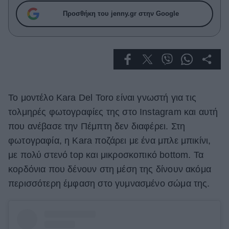
Celebrities
Προσθήκη του jenny.gr στην Google
Συνεντεύξεις
Who
True Stories
Ask the Guru
Success Stories
Ζώδια
Το μοντέλο Kara Del Toro είναι γνωστή για τις
τολμηρές φωτογραφίες της στο Instagram και αυτή
που ανέβασε την Πέμπτη δεν διαφέρει. Στη
Living
φωτογραφία, η Kara ποζάρει με ένα μπλε μπικίνι,
με πολύ στενό top και μικροσκοπικό bottom. Τα
Deco
κορδόνια που δένουν στη μέση της δίνουν ακόμα
Cooking
Green
περισσότερη έμφαση στο γυμνασμένο σώμα της.
Αφιερώματα