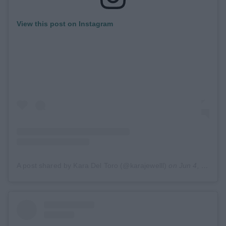
View this post on Instagram
A post shared by Kara Del Toro (@karajewelll)
on
Jun 4, 2019 at 11:29am PDT