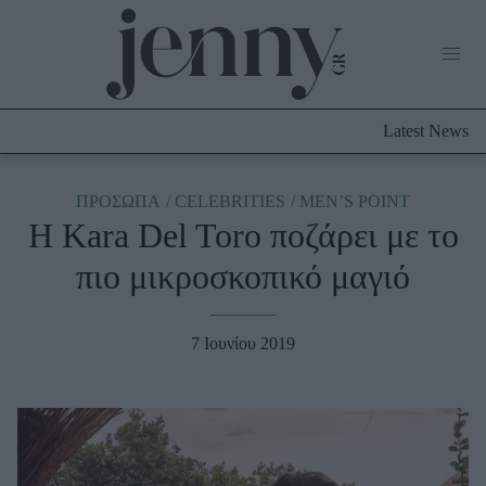
Life Now
What's New
Travel
Latest News
Culture
City Blogging
ABOUT US
ΔΙΑΦΗΜΙΣΤΕΙΤΕ
ΕΠΙΚΟΙΝΩΝΙΑ
ΠΡΟΣΩΠΑ
CELEBRITIES
MEN’S POINT
Η Kara Del Toro ποζάρει με το
Fashion
πιο μικροσκοπικό μαγιό
Shopping
Styling Tips
Fashion News
7 Ιουνίου 2019
Beauty - Ομορφιά
Skincare
Μαλλιά - Νύχια