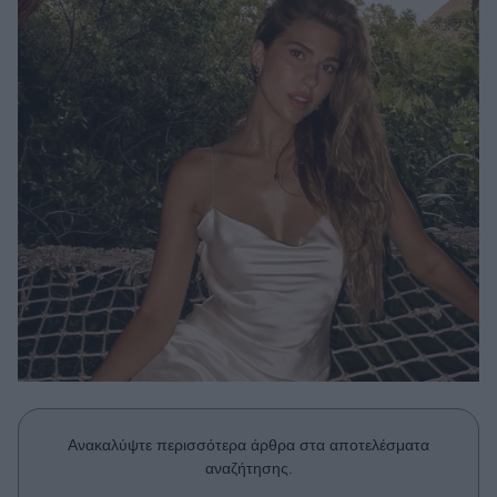
Μακιγιάζ
Beauty News
Well being
Ψυχολογία
Υγεία + Διατροφή
Σχέσεις & Σεξ
Fitness
Woman Power
Parenting
Working Girl
Real Women
Ανακαλύψτε περισσότερα άρθρα στα αποτελέσματα
Πρόσωπα
αναζήτησης.