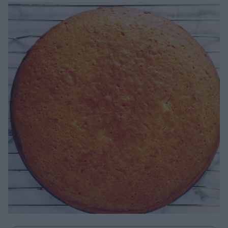
Μακιγιάζ
Beauty News
Well being
Ψυχολογία
Υγεία + Διατροφή
Σχέσεις & Σεξ
Fitness
Woman Power
Parenting
Working Girl
Real Women
Πρόσωπα