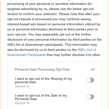
processing of your personal or sensitive information for
targeted advertising by us, please use the below opt-out
section to confirm your selection. Please note that after your
opt-out request is processed you may continue seeing
interest-based ads based on personal information utilized by
us or personal information disclosed to third parties prior to
your opt-out. You may separately opt-out of the further
disclosure of your personal information by third parties on the
IAB’s list of downstream participants. This information may
Αδειάζουμε το αλεύρι, το μπέικιν πάουντερ και τη
also be disclosed by us to third parties on the
IAB’s List of
ζάχαρη σε ένα μπολ, προσθέτουμε τη φλούδα
Downstream Participants
that may further disclose it to other
λεμονιού και ανακατέψτε.
third parties.
Please note that this website/app uses one or more Google
Ζεσταίνουμε λίγο νερό σε μια κατσαρόλα,
Personal Data Processing Opt Outs
services and may gather and store information including but
σβήνουμε και προσθέτουμε το λάδι ανακατεύουμε
not limited to your visit or usage behaviour. You may click to
I want to opt-out of the Sharing of my
personal data.
και ρίχνουμε αυτό το μίγμα στο μπολ. Χτυπάμε
grant or deny consent to Google and its third-party tags to
Opted In
use your data for below specified purposes in below Google
καλά μέχρι να έχουμε ένα υγρό μείγμα αλλά χωρίς
consent section.
I want to opt-out of the Sale of my
σβώλους. Ύστερα προσθέτουμε το χυμό μισού
Personal Data.
Opted In
λεμονιού και ανακατεύουμε για τελευταία φορά.