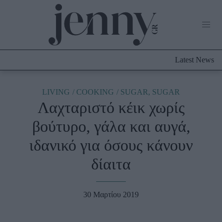
Life Now
What's New
Travel
Latest News
Culture
City Blogging
ABOUT US
ΔΙΑΦΗΜΙΣΤΕΙΤΕ
ΕΠΙΚΟΙΝΩΝΙΑ
LIVING
COOKING
SUGAR, SUGAR
Λαχταριστό κέικ χωρίς
Fashion
βούτυρο, γάλα και αυγά,
Shopping
ιδανικό για όσους κάνουν
Styling Tips
Fashion News
δίαιτα
Beauty - Ομορφιά
30 Μαρτίου 2019
Skincare
Μαλλιά - Νύχια