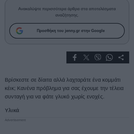
Celebrities
Ανακαλύψτε περισσότερα άρθρα στα αποτελέσματα
Συνεντεύξεις
αναζήτησης.
Who
True Stories
Προσθήκη του jenny.gr στην Google
Ask the Guru
Success Stories
Ζώδια
Living
Βρίσκεστε σε δίαιτα αλλά λαχταράτε ένα κομμάτι
κέικ; Κανένα πρόβλημα για σας έχουμε την τέλεια
Deco
συνταγή για να φάτε γλυκό χωρίς ενοχές.
Cooking
Green
Υλικά
Αφιερώματα