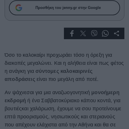
Celebrities
Προσθήκη του jenny.gr στην Google
Συνεντεύξεις
Who
True Stories
Ask the Guru
Success Stories
Ζώδια
Όσο το καλοκαίρι προχωράει τόσο η όρεξη για
διακοπές μεγαλώνει. Και η αλήθεια είναι πως φέτος
η ανάγκη για
σύντομες καλοκαιρινές
Living
αποδράσεις
είναι πιο μεγάλη από ποτέ.
Deco
Αν ψάχνεσαι για μια αναζωογονητική
μονοήμερη
Cooking
εκδρομή
ή ένα Σαββατοκύριακο
κάπου κοντά, για
Green
βουτιέςκαι χαλάρωση,
έχουμε να σου προτείνουμε
Αφιερώματα
επτά προορισμούς, νησιωτικούς και στεριανούς
που απέχουν ελάχιστα από την Αθήνα και θα σε