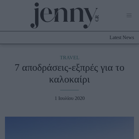
Life Now
What's New
Travel
Latest News
Culture
City Blogging
ABOUT US
ΔΙΑΦΗΜΙΣΤΕΙΤΕ
ΕΠΙΚΟΙΝΩΝΙΑ
TRAVEL
7 αποδράσεις-εξπρές για το
Fashion
καλοκαίρι
Shopping
Styling Tips
Fashion News
1 Ιουλίου 2020
Beauty - Ομορφιά
Skincare
Μαλλιά - Νύχια