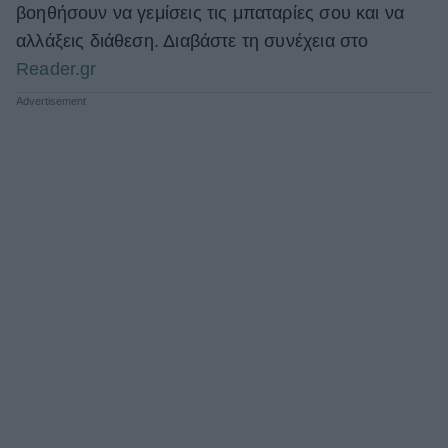
βοηθήσουν να γεμίσεις τις μπαταρίες σου και να
ΒΟΞ
αλλάξεις διάθεση. Διαβάστε τη συνέχεια στο
Reader.gr
Χωρίς Ταμπέλες
Women's Forum
Hautes Grecians
Γάμος
Market News