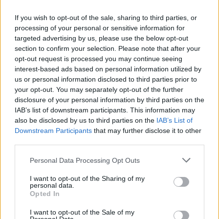
ΔΙΑΒΑΖΟΝΤΑΙ ΤΩΡΑ
If you wish to opt-out of the sale, sharing to third parties, or
processing of your personal or sensitive information for
targeted advertising by us, please use the below opt-out
section to confirm your selection. Please note that after your
Οι μαμάκηδες του ζωδιακού: Αυτά τα ζώδια είναι
opt-out request is processed you may continue seeing
συνήθως κολλημένα στη μαμά τους
interest-based ads based on personal information utilized by
us or personal information disclosed to third parties prior to
your opt-out. You may separately opt-out of the further
Τα 6 σημεία του σπιτιού που δεν χρειάζεται να
disclosure of your personal information by third parties on the
καθαρίζεις κάθε εβδομάδα
IAB’s list of downstream participants. This information may
also be disclosed by us to third parties on the
IAB’s List of
3-3-3 rule: Ο κανόνας που θα αλλάξει τον τρόπο
Downstream Participants
that may further disclose it to other
third parties.
που ντύνεσαι
Please note that this website/app uses one or more Google
Personal Data Processing Opt Outs
services and may gather and store information including but
not limited to your visit or usage behaviour. You may click to
I want to opt-out of the Sharing of my
personal data.
grant or deny consent to Google and its third-party tags to
Opted In
use your data for below specified purposes in below Google
consent section.
I want to opt-out of the Sale of my