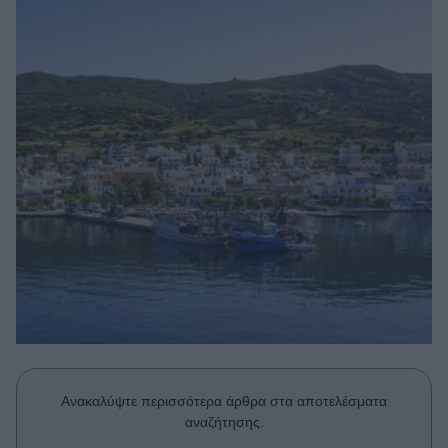
Μακιγιάζ
Beauty News
Well being
Ψυχολογία
Υγεία + Διατροφή
Σχέσεις & Σεξ
Fitness
Woman Power
Parenting
Working Girl
Real Women
Ανακαλύψτε περισσότερα άρθρα στα αποτελέσματα
Πρόσωπα
αναζήτησης.