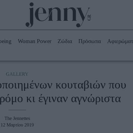
Beauty -
Ομορφιά
ABOUT US
ΔΙΑΦΗΜΙΣΤΕΙΤΕ
ΕΠΙΚΟΙΝΩΝΙΑ
being
Woman Power
Ζώδια
Πρόσωπα
Αφιερώμα
Skincare
ws
Μαλλιά - Νύχια
Μακιγιάζ
Beauty News
GALLERY
οποιημένων κουταβιών που
πα
Ζώδια
ρόμο κι έγιναν αγνώριστα
The Jennettes
12 Μαρτίου 2019