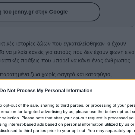
του jenny.gr στην Google
κτικές ιστορίες ζώων που εγκαταλείφθηκαν κι έχουν
ο να μιλαέι κανείς για αυτούς που δεν έχουν φωνή είνα
υσιαστικές πράξεις που μπορεί να κάνει ένας άνθρωπος.
ό παρατημένα ζώα χωρίς φαγητό και καταφύγιο,
anon αφιερώνουν την ενέργειά τους για να δώσουν στ
Do Not Process My Personal Information
. Κι αν νιώσετε ότι εμπνέεστε και θέλετε να γίνετε μέρο
 επικοινωνήσετε με τα τοπικά καταφύγια ζώων που
to opt-out of the sale, sharing to third parties, or processing of your per
 να είναι πολύ αργά.
formation for targeted advertising by us, please use the below opt-out s
r selection. Please note that after your opt-out request is processed y
eing interest-based ads based on personal information utilized by us or
disclosed to third parties prior to your opt-out. You may separately opt-