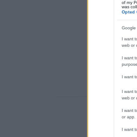
of my P
was col
Opted 
Google 
I want t
web or d
I want t
purpose
I want 
I want t
web or d
I want t
or app.
I want t