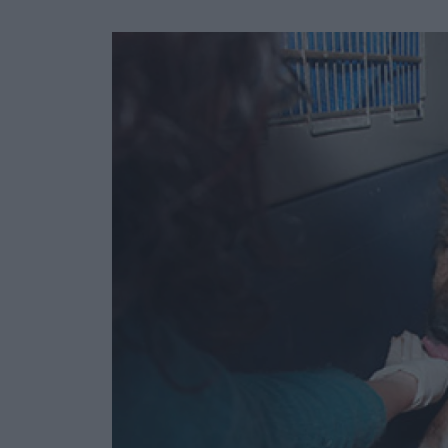
Ask the Gur
Success Stor
Αφιερώματα
ΒΟΞ
Hautes Grecians
Γάμος