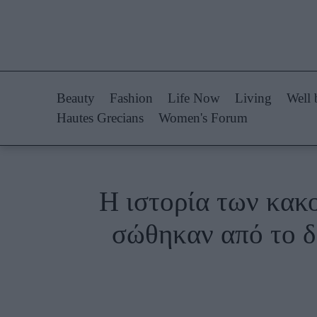
Life Now
Fashion
What's New
Shopping
Beauty
Fashion
Life Now
Living
Well 
Travel
Styling Tips
Hautes Grecians
Women's Forum
Culture
Fashion Ne
City Blogging
Η ιστορία των κακ
Woman Power
Πρόσω
σώθηκαν από το δ
Parenting
Celebrities
Working Girl
Συνεντεύξεις
Real Women
Who
True Stories