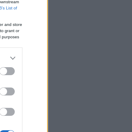
 downstream
B’s List of
er and store
to grant or
ed purposes