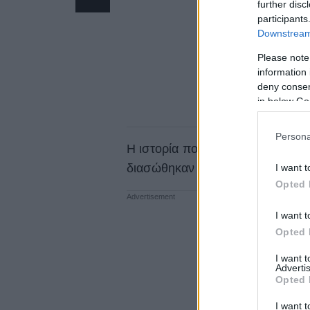
further disc
participants
Downstream 
Please note
information 
deny consent
in below Go
Persona
Η ιστορία που ακολουθεί είναι η
διασώθηκαν σε πολύ άσχημη κατ
I want t
Opted 
I want t
Opted 
I want 
Advertis
Opted 
I want t