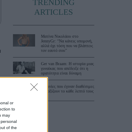
TRENDING
ARTICLES
Ματίνα Νικολάου στο
JennyGr: “Να κάνεις υπομονή,
αλλά όχι τόση που να βλάπτεις
ι
τον εαυτό σου”
Ger van Braam: Η ιστορία μιας
γυναίκας που απέδειξε ότι η
ορατότητα είναι δύναμη
α
3 ταινίες που έγιναν διαθέσιμες
ς
και αξίζουν το κάθε λεπτό τους
sonal or
ection to
ou may
 personal
out of the