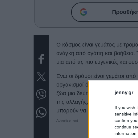
Προσθήκη 
Ο κόσμος είναι γεμάτος με τρομα
ανάγκη από αγάπη και βοήθεια. Τ
μια από τις πιο ευγενικές και ο
Ενώ οι δρόμοι είναι γεμάτοι απ
οργανισμοί όπως το Animals Leb
jenny.gr -
ζώα μια δεύτερη ευκαιρία στη ζωή
της αλλαγής, μπορείτε πάντα να
If you wish 
μπορούν να σώσουν μια ζωή πριν
sensitive in
confirm you
continue se
information 