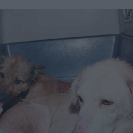
u
ies
Χωρίς Ταμπέλες
Market News