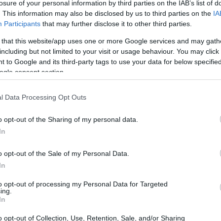
losure of your personal information by third parties on the IAB’s list of
. This information may also be disclosed by us to third parties on the
IA
Participants
that may further disclose it to other third parties.
 that this website/app uses one or more Google services and may gath
including but not limited to your visit or usage behaviour. You may click 
 to Google and its third-party tags to use your data for below specifi
ogle consent section.
l Data Processing Opt Outs
 ιστορία των κουταβιών Hazel και Αiden, που
άσταση από το δρόμο και ανέκαμψαν θεαματικά.
o opt-out of the Sharing of my personal data.
In
o opt-out of the Sale of my Personal Data.
In
to opt-out of processing my Personal Data for Targeted
ing.
In
o opt-out of Collection, Use, Retention, Sale, and/or Sharing