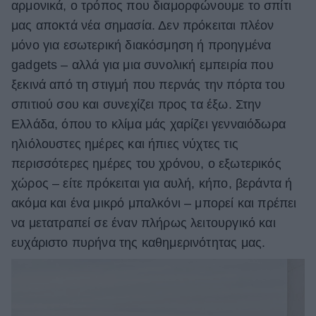
αρμονικά, ο τρόπος που διαμορφώνουμε το σπίτι
ΒΟΞ
μας αποκτά νέα σημασία. Δεν πρόκειται πλέον
μόνο για εσωτερική διακόσμηση ή προηγμένα
gadgets – αλλά για μια συνολική εμπειρία που
Χωρίς Ταμπέλες
ξεκινά από τη στιγμή που περνάς την πόρτα του
σπιτιού σου και συνεχίζει προς τα έξω. Στην
Ελλάδα, όπου το κλίμα μάς χαρίζει γενναιόδωρα
Women's Forum
ηλιόλουστες ημέρες και ήπιες νύχτες τις
περισσότερες ημέρες του χρόνου, ο εξωτερικός
Hautes Grecians
χώρος – είτε πρόκειται για αυλή, κήπο, βεράντα ή
ακόμα και ένα μικρό μπαλκόνι – μπορεί και πρέπει
να μετατραπεί σε έναν πλήρως λειτουργικό και
Γάμος
ευχάριστο πυρήνα της καθημερινότητας μας.
Market News