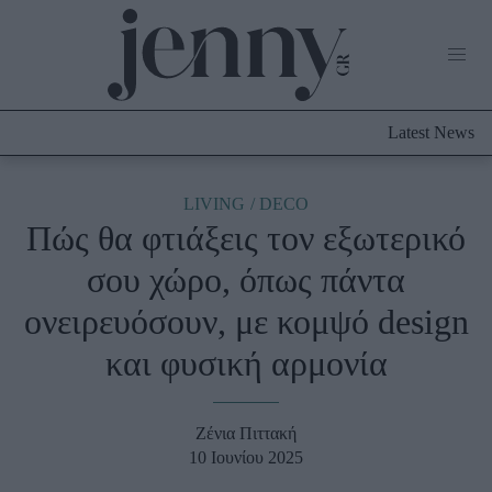
Life Now
What's New
Travel
Latest News
Culture
City Blogging
LIVING
DECO
Πώς θα φτιάξεις τον εξωτερικό
Fashion
σου χώρο, όπως πάντα
Shopping
ονειρευόσουν, με κομψό design
Styling Tips
Fashion News
και φυσική αρμονία
Beauty - Ομορφιά
Ζένια Πιττακή
Skincare
10 Ιουνίου 2025
Μαλλιά - Νύχια