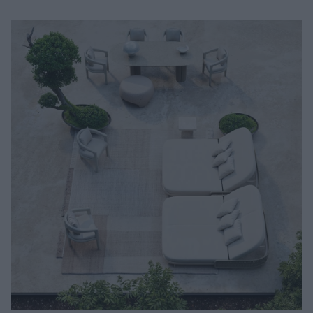
Μακιγιάζ
Beauty News
Well being
Ψυχολογία
Υγεία + Διατροφή
Σχέσεις & Σεξ
Fitness
Woman Power
Parenting
Working Girl
Real Women
Πρόσωπα