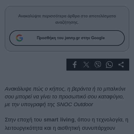
Celebrities
Συνεντεύξεις
Ανακαλύψτε περισσότερα άρθρα στα αποτελέσματα
Who
αναζήτησης.
True Stories
Ask the Guru
Προσθήκη του jenny.gr στην Google
Success Stories
Ζώδια
Living
Ανακάλυψε πώς ο κήπος, η βεράντα ή το μπαλκόνι
Deco
σου μπορεί να γίνει το προσωπικό σου καταφύγιο,
Cooking
με την υπογραφή της SNOC Outdoor
Green
Στην εποχή του
smart living
, όπου η τεχνολογία, η
Αφιερώματα
λειτουργικότητα και η αισθητική συνυπάρχουν