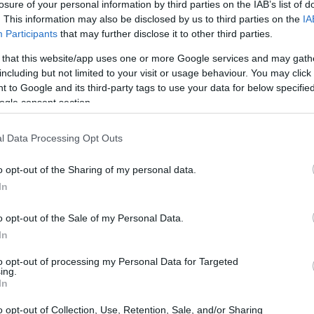
losure of your personal information by third parties on the IAB’s list of
. This information may also be disclosed by us to third parties on the
IA
Participants
that may further disclose it to other third parties.
 that this website/app uses one or more Google services and may gath
including but not limited to your visit or usage behaviour. You may click 
 to Google and its third-party tags to use your data for below specifi
ιακόσμηση δεν είναι το πρώτο πράγμα που προσέχουν ο
ogle consent section.
θετα, η πρώτη τους εντύπωση για αυτό διαμορφώνεται
λοιπόν να καλύψετε τυχόν άσχημες οσμές που μπορεί
l Data Processing Opt Outs
ς του μεσημεριανού σας γεύματος ή του τσιγάρου που
o opt-out of the Sharing of my personal data.
. Κι αυτό γιατί η μύτη σας μπορεί να είναι συνηθισμένη
In
καλεσμένων σας όχι. Για να το καταφέρετε, ανάψτε ένα
τσαρόλα με λίγο νερό, φλούδες πορτοκαλιού κι ένα
o opt-out of the Sale of my Personal Data.
ο αρωματικό μείγμα να σιγοβράσει στο μάτι της κουζίνα
In
ξη του πάρτι σας.
to opt-out of processing my Personal Data for Targeted
ing.
In
o opt-out of Collection, Use, Retention, Sale, and/or Sharing