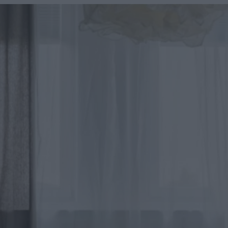
u
ies
Χωρίς Ταμπέλες
Market News