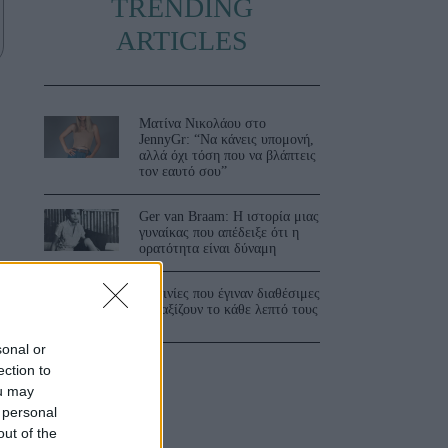
TRENDING
ARTICLES
Ματίνα Νικολάου στο
JennyGr: “Να κάνεις υπομονή,
αλλά όχι τόση που να βλάπτεις
τον εαυτό σου”
Ger van Braam: Η ιστορία μιας
γυναίκας που απέδειξε ότι η
ορατότητα είναι δύναμη
3 ταινίες που έγιναν διαθέσιμες
και αξίζουν το κάθε λεπτό τους
sonal or
ection to
ou may
 personal
out of the