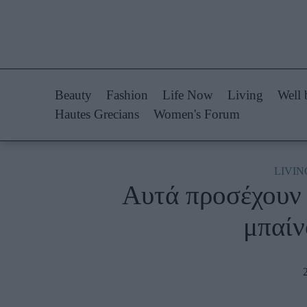
Life Now
Fashion
What's New
Shopping
Beauty
Fashion
Life Now
Living
Well 
Travel
Styling Tips
Hautes Grecians
Women's Forum
Culture
Fashion Ne
City Blogging
LIVIN
Αυτά προσέχουν 
Woman Power
Πρόσω
μπαίν
Parenting
Celebrities
Working Girl
Συνεντεύξεις
Real Women
Who
True Stories