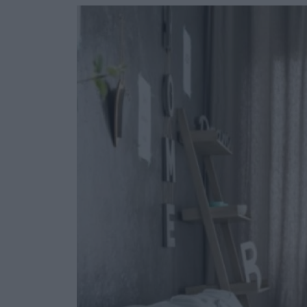
Ask the Gur
Success Stor
Αφιερώματα
ΒΟΞ
Hautes Grecians
Γάμος