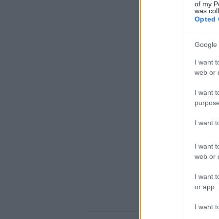
of my P
was col
Opted 
Google 
I want t
web or d
I want t
purpose
I want 
I want t
web or d
I want t
or app.
I want t