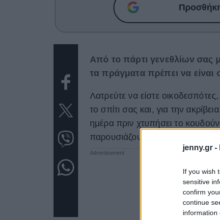
Προσθήκη 
Από το πάρτι γενεθλίων σας μέ
τα πράγματα πρέπει να είναι σ
Λατρεύτε να είστε οικοδεσπότες,
το σπίτι σας και, για την ακρίβε
ημέρα πριν χτυπήσει το κουδούνι
παρουσιάζουμε ποια πράγματα πρ
jenny.gr -
If you wish 
sensitive in
confirm you
continue se
information 