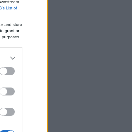
 downstream
B’s List of
er and store
to grant or
ed purposes
ι
ς