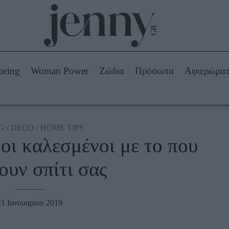
Beauty -
Ομορφιά
ABOUT US
ΔΙΑΦΗΜΙΣΤΕΙΤΕ
ΕΠΙΚΟΙΝΩΝΙΑ
being
Woman Power
Ζώδια
Πρόσωπα
Αφιερώμα
Skincare
ws
Μαλλιά - Νύχια
Μακιγιάζ
Beauty News
G
DECO
HOME TIPS
οι καλεσμένοι με το που
πα
Ζώδια
ουν σπίτι σας
21 Ιανουαρίου 2019