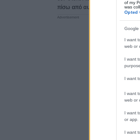
of my P
πίσω από αυτά και δεν αποτρέπο
was col
Opted 
Google 
I want t
web or d
I want t
purpose
I want 
I want t
web or d
I want t
or app.
I want t