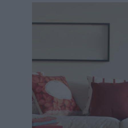
Ask the Gur
Success Stor
Αφιερώματα
ΒΟΞ
Hautes Grecians
Γάμος