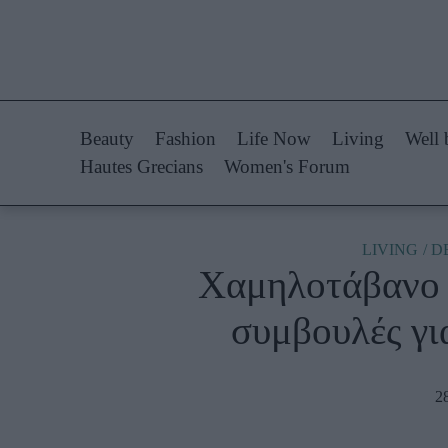
Life Now
Fashion
What's New
Shopping
Beauty
Fashion
Life Now
Living
Well 
Travel
Styling Tips
Hautes Grecians
Women's Forum
Culture
Fashion Ne
City Blogging
LIVING
D
Χαμηλοτάβανο κ
Woman Power
Πρόσω
συμβουλές γι
Parenting
Celebrities
Working Girl
Συνεντεύξεις
2
Real Women
Who
True Stories