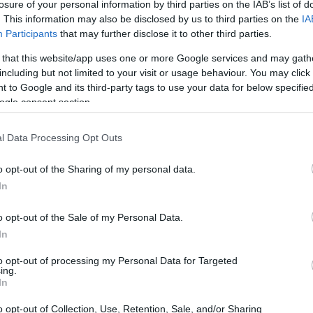
losure of your personal information by third parties on the IAB’s list of
πάνω.
. This information may also be disclosed by us to third parties on the
IA
Participants
that may further disclose it to other third parties.
 that this website/app uses one or more Google services and may gath
including but not limited to your visit or usage behaviour. You may click 
 to Google and its third-party tags to use your data for below specifi
ogle consent section.
l Data Processing Opt Outs
o opt-out of the Sharing of my personal data.
In
o opt-out of the Sale of my Personal Data.
δηλαδή, έπιπλα που η οριζόντια τους γραμμή είναι
In
ξεγελιέται το βλέμμα και όλοι νομίζουν πως το δωμάτι
to opt-out of processing my Personal Data for Targeted
ην πραγματικότητα. Παράλληλα, καταφέρνετε να κάνετε τα
ing.
In
ύτερα και να έχετε περισσότερη θέα, αφού τα έπιπλα
αι ύψος μπροστά τους καλύπτοντας τη θέα που κρύβεται
o opt-out of Collection, Use, Retention, Sale, and/or Sharing