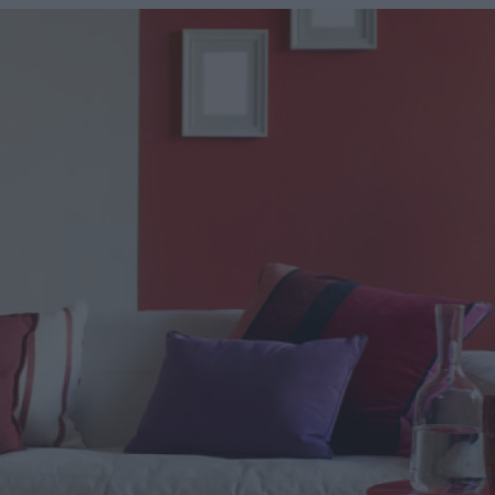
u
ies
Χωρίς Ταμπέλες
Market News