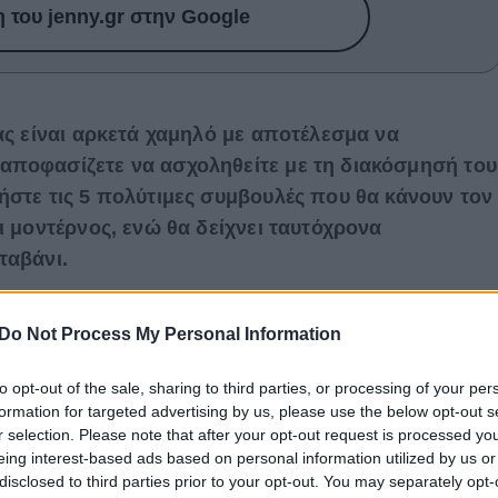
του jenny.gr στην Google
σας είναι αρκετά χαμηλό με αποτέλεσμα να
αποφασίζετε να ασχοληθείτε με τη διακόσμησή του
ήστε τις 5 πολύτιμες συμβουλές που θα κάνουν τον
ι μοντέρνος, ενώ θα δείχνει ταυτόχρονα
ταβάνι.
ήστε έναν καναπέ με χαμηλά πόδια και, εξίσου, πολύ
Do Not Process My Personal Information
μμα να μην σταματά στον καναπέ, όταν κάποιος μπαίνει
κώδη, μεγάλα και ψηλά έπιπλα, όπως μια μεγάλη
to opt-out of the sale, sharing to third parties, or processing of your per
 μια πολυθρόνα μικρότερη με λεπτό σκελετό, που δε
formation for targeted advertising by us, please use the below opt-out s
ε, επίσης, το τραπεζάκι του σαλονιού να είναι πάρα
r selection. Please note that after your opt-out request is processed y
eing interest-based ads based on personal information utilized by us or
 να δίνει την αίσθηση ότι το ταβάνι σας είναι πιο ψηλό.
disclosed to third parties prior to your opt-out. You may separately opt-
κι, να έχετε στο νου σας ότι πρέπει να είναι λίγο πιο