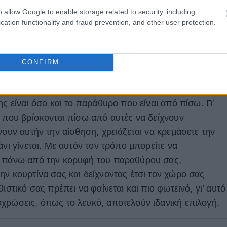
o allow Google to enable storage related to security, including
cation functionality and fraud prevention, and other user protection.
ς σας μεγαλύτερος και με πιο ψηλό ταβάνι δεν αρκεί να
CONFIRM
αι πλούσιες κουρτίνες.
Το μυστικό βρίσκεται στο
τίνα, χωρίς να το καταλαβαίνετε, αυτόματα, υπολογίζετ
ης είναι όσο και το παράθυρο που είναι από πίσω. Γι’
, που βρίσκονται πίσω από αυτές να δείχνουν
νουν αυτήν την αίσθηση, χρειάζεται να κρεμάσετε την
άνι γίνεται. Με αυτόν τον τρόπο μπορείτε να
ά πάνω από την κορυφή του παραθύρου σας,
ην κουρτίνα σας και δείχνοντας έτσι τον χώρο σας
ιστικό σας πρέπει να φαίνεται και πιο φωτεινό, γι’ αυτό
χρώσεις, όπως το λευκό, αποτελούν ιδανική επιλογή.