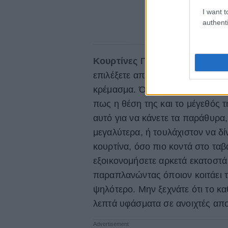
I want t
authenti
Κουρτίνες
Για να δείχνει ο χώρο
επιλέξετε απλώς
πολύ μακριές κ
κρέμασμα. Όταν βλέπετε μια κουρ
πως η θέση της και το μέγεθός τ
αυτό για να κάνετε τα παράθυρα
μεγαλύτερα, ή τουλάχιστον να δί
κουρτίνα, όσο πιο κοντά στο ταβ
εξοικονομήσετε αρκετά εκατοστ
παραπλανώντας όποιον κοιτάει τ
ψηλότερο. Μην ξεχνάτε ότι το καθ
λεπτά υφάσματα σε ανοιχτές απο