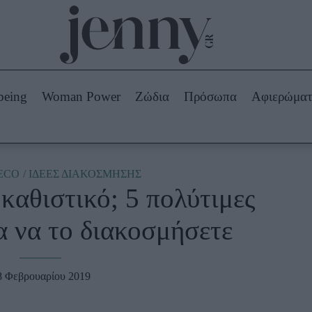
Beauty -
Ομορφιά
ABOUT US
ΔΙΑΦΗΜΙΣΤΕΙΤΕ
ΕΠΙΚΟΙΝΩΝΙΑ
being
Woman Power
Ζώδια
Πρόσωπα
Αφιερώμα
Skincare
ws
Μαλλιά - Νύχια
Μακιγιάζ
Beauty News
ECO
ΙΔΕΕΣ ΔΙΑΚΟΣΜΗΣΗΣ
αθιστικό; 5 πολύτιμες
πα
Ζώδια
α να το διακοσμήσετε
8 Φεβρουαρίου 2019