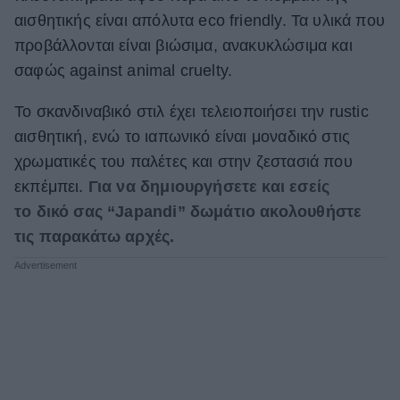
αισθητικής είναι απόλυτα eco friendly. Τα υλικά που
ΒΟΞ
προβάλλονται είναι βιώσιμα, ανακυκλώσιμα και
σαφώς against animal cruelty.
Χωρίς Ταμπέλες
Το σκανδιναβικό στιλ έχει τελειοποιήσει την rustic
αισθητική, ενώ το ιαπωνικό είναι μοναδικό στις
χρωματικές του παλέτες και στην ζεστασιά που
Women's Forum
εκπέμπει.
Για να δημιουργήσετε και εσείς
το δικό σας “Japandi” δωμάτιο ακολουθήστε
Hautes Grecians
τις παρακάτω αρχές.
Γάμος
Market News