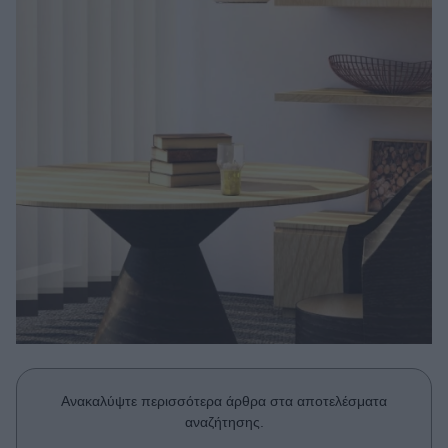
Μακιγιάζ
Beauty News
Well being
Ψυχολογία
Υγεία + Διατροφή
Σχέσεις & Σεξ
Fitness
Woman Power
Parenting
Working Girl
Real Women
Ανακαλύψτε περισσότερα άρθρα στα αποτελέσματα
Πρόσωπα
αναζήτησης.