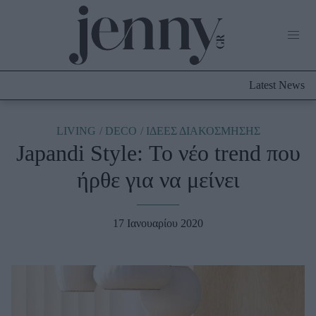
Life Now
What's New
Travel
Latest News
Culture
City Blogging
ABOUT US
ΔΙΑΦΗΜΙΣΤΕΙΤΕ
ΕΠΙΚΟΙΝΩΝΙΑ
LIVING
DECO
ΙΔΕΕΣ ΔΙΑΚΟΣΜΗΣΗΣ
Japandi Style: Το νέο trend που
Fashion
ήρθε για να μείνει
Shopping
Styling Tips
Fashion News
17 Ιανουαρίου 2020
Beauty - Ομορφιά
Skincare
Μαλλιά - Νύχια