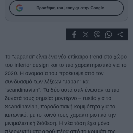
Celebrities
Προσθήκη του jenny.gr στην Google
Συνεντεύξεις
Who
True Stories
Ask the Guru
Success Stories
Ζώδια
Το “Japandi” είναι ένα νέο επίκαιρο trend στο χώρο
του interior design και το πιο χαρακτηριστικό για το
2020. Η ονομασία του προέκυψε από τον
Living
συνδυασμό των λέξεων “Japan” και
“scandinavian“. Τα δύο αυτά στιλ ένωσαν τα πιο
Deco
δυνατά τους σημεία: μοντέρνο – rustic για το
Cooking
Green
Scandinavian, παραδοσιακή κομψότητα για το
ιαπωνικό, με το κοινό τους χαρακτηριστικό την
Αφιερώματα
μινιμαλιστική διάθεση. Η νέα τάση έχει μόνο
πλεονεκτήματα αφού πέρα από το κομμάτι της