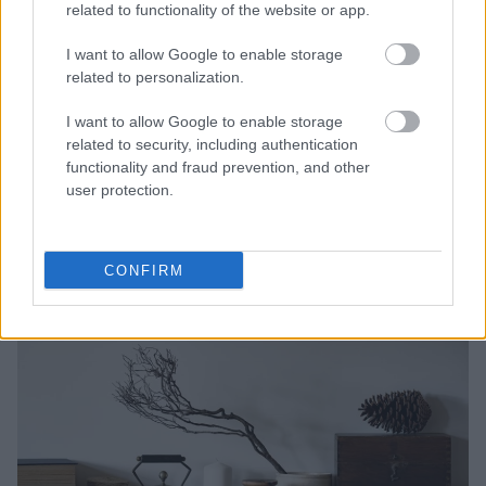
related to functionality of the website or app.
λειτουργικότητα. Παρόλα αυτά μπορείτε να
επιλέξετε λίγα statement accesories που ταιριάζουν
I want to allow Google to enable storage
related to personalization.
στο ύφος τους. Ένα από αυτά είναι τα φυτά γιατί
δίνουν ζωή στο χώρο. Μία ακόμα καλή ιδέα για να
I want to allow Google to enable storage
τονίσετε ένα “japandi” χώρο είναι η πέτρα, ένα chic
related to security, including authentication
functionality and fraud prevention, and other
φυσικό υλικό. Φανταστείτε πόσο ξεχωριστό θα
user protection.
δείξει ένα πέτρινο stand στο καθιστικό ή την
τραπεζαρία.
CONFIRM