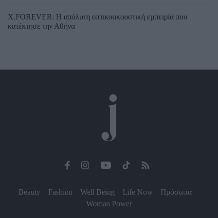
X.FOREVER: Η απόλυτη οπτικοακουστική εμπειρία που
κατέκτησε την Αθήνα
Beauty
Fashion
Well Being
Life Now
Πρόσωπα
Woman Power