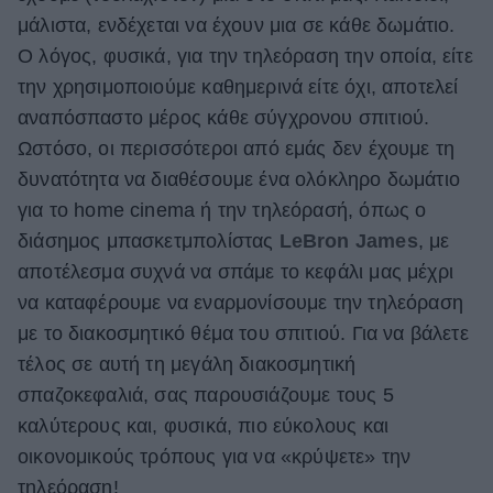
μάλιστα, ενδέχεται να έχουν μια σε κάθε δωμάτιο.
ΒΟΞ
Ο λόγος, φυσικά, για την τηλεόραση την οποία, είτε
την χρησιμοποιούμε καθημερινά είτε όχι, αποτελεί
Χωρίς Ταμπέλες
αναπόσπαστο μέρος κάθε σύγχρονου σπιτιού.
Ωστόσο, οι περισσότεροι από εμάς δεν έχουμε τη
δυνατότητα να διαθέσουμε ένα ολόκληρο δωμάτιο
Women's Forum
για το home cinema ή την τηλεόρασή, όπως ο
διάσημος μπασκετμπολίστας
LeBron James
, με
αποτέλεσμα συχνά να σπάμε το κεφάλι μας μέχρι
Hautes Grecians
να καταφέρουμε να εναρμονίσουμε την τηλεόραση
με το διακοσμητικό θέμα του σπιτιού. Για να βάλετε
τέλος σε αυτή τη μεγάλη διακοσμητική
Γάμος
σπαζοκεφαλιά, σας παρουσιάζουμε τους 5
καλύτερους και, φυσικά, πιο εύκολους και
Market News
οικονομικούς τρόπους για να «κρύψετε» την
τηλεόραση!