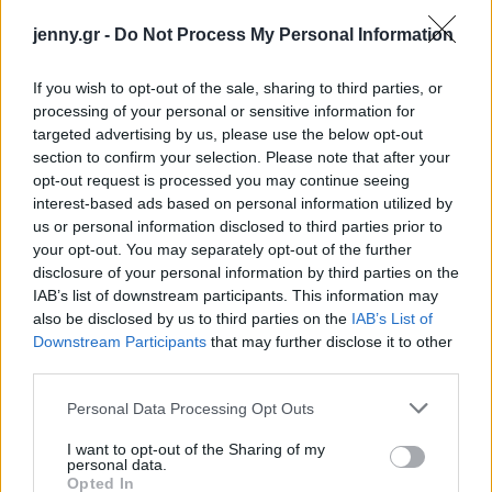
και τη διακόσμηση
.
jenny.gr -
Do Not Process My Personal Information
Μπείτε στην Κατηγορία Σπίτι για να διαβάσετε
εκατοντάδες άρθρα με πανέξυπνες συμβουλές
If you wish to opt-out of the sale, sharing to third parties, or
για κάθε χώρο του σπιτιού.
processing of your personal or sensitive information for
targeted advertising by us, please use the below opt-out
section to confirm your selection. Please note that after your
opt-out request is processed you may continue seeing
interest-based ads based on personal information utilized by
us or personal information disclosed to third parties prior to
your opt-out. You may separately opt-out of the further
disclosure of your personal information by third parties on the
IAB’s list of downstream participants. This information may
also be disclosed by us to third parties on the
IAB’s List of
Downstream Participants
that may further disclose it to other
third parties.
Please note that this website/app uses one or more Google
Personal Data Processing Opt Outs
services and may gather and store information including but
not limited to your visit or usage behaviour. You may click to
I want to opt-out of the Sharing of my
personal data.
grant or deny consent to Google and its third-party tags to
Opted In