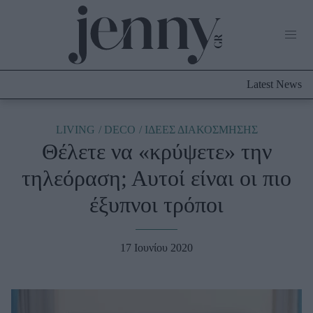
Life Now
What's New
Travel
Latest News
Culture
City Blogging
ABOUT US
ΔΙΑΦΗΜΙΣΤΕΙΤΕ
ΕΠΙΚΟΙΝΩΝΙΑ
LIVING
DECO
ΙΔΕΕΣ ΔΙΑΚΟΣΜΗΣΗΣ
Θέλετε να «κρύψετε» την
Fashion
τηλεόραση; Αυτοί είναι οι πιο
Shopping
έξυπνοι τρόποι
Styling Tips
Fashion News
17 Ιουνίου 2020
Beauty - Ομορφιά
Skincare
Μαλλιά - Νύχια