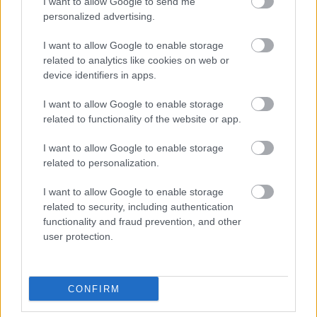
I want to allow Google to send me
personalized advertising.
Kαθαρίζεις τα παπούτσια σου με υγρά
μαντηλάκια; Οι λόγοι που πρέπει να σταματήσεις
I want to allow Google to enable storage
asap
related to analytics like cookies on web or
device identifiers in apps.
Ζώδια σήμερα (9/8): Ανοίγουν δρόμοι για το
I want to allow Google to enable storage
μέλλον - Τι προβλέπεται για κάθε ζώδιο
related to functionality of the website or app.
I want to allow Google to enable storage
Η συνήθεια που «σκουριάζει» σιωπηλά το μυαλό
related to personalization.
σου - Συμβαίνει στους περισσότερους και δεν το
I want to allow Google to enable storage
καταλαβαίνουμε
related to security, including authentication
functionality and fraud prevention, and other
user protection.
TAGS
ΙΔΕΕΣ ΔΙΑΚΟΣΜΗΣΗΣ
ΤΗΛΕΟΡΑΣΗ
CONFIRM