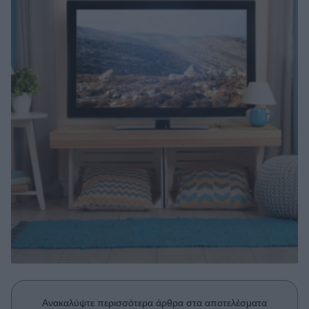
Μακιγιάζ
Beauty News
Well being
Ψυχολογία
Υγεία + Διατροφή
Σχέσεις & Σεξ
Fitness
Woman Power
Parenting
Working Girl
Real Women
Πρόσωπα
Ανακαλύψτε περισσότερα άρθρα στα αποτελέσματα