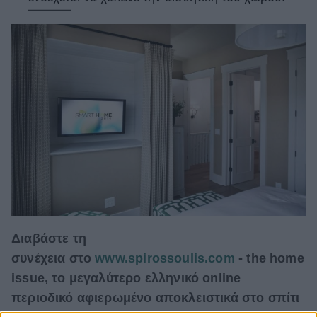
Διαβάστε τη
συνέχεια στο
www.spirossoulis.com
- the home
issue, το μεγαλύτερο ελληνικό online
περιοδικό αφιερωμένο αποκλειστικά στο σπίτι