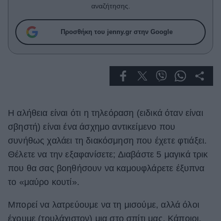
Celebrities
αναζήτησης.
Συνεντεύξεις
Who
Προσθήκη του jenny.gr στην Google
True Stories
Ask the Guru
Success Stories
Ζώδια
Η αλήθεια είναι ότι η τηλεόραση (ειδικά όταν είναι
Living
σβηστή) είναι ένα άσχημο αντικείμενο που
συνήθως χαλάει τη διακόσμηση που έχετε φτιάξει.
Deco
Θέλετε να την εξαφανίσετε; Διαβάστε 5 μαγικά τρικ
Cooking
που θα σας βοηθήσουν να καμουφλάρετε έξυπνα
Green
το «μαύρο κουτί».
Αφιερώματα
Μπορεί να λατρεύουμε να τη μισούμε, αλλά όλοι
έχουμε (τουλάχιστον) μια στο σπίτι μας. Κάποιοι,