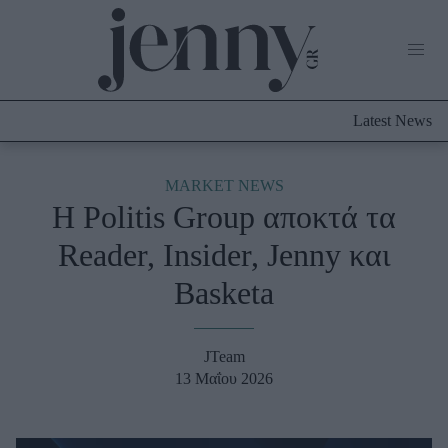
Life Now
What's New
Travel
Latest News
Culture
City Blogging
ABOUT US
ΔΙΑΦΗΜΙΣΤΕΙΤΕ
ΕΠΙΚΟΙΝΩΝΙΑ
MARKET NEWS
Η Politis Group αποκτά τα
Fashion
Reader, Insider, Jenny και
Shopping
Basketa
Styling Tips
Fashion News
JTeam
Beauty - Ομορφιά
13 Μαΐου 2026
Skincare
Μαλλιά - Νύχια