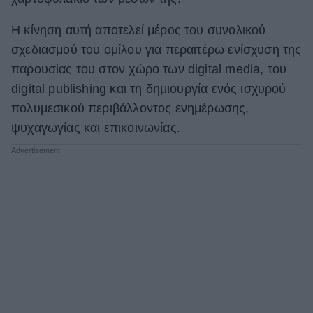
ΒΟΞ
Η κίνηση αυτή αποτελεί μέρος του συνολικού
σχεδιασμού του ομίλου για περαιτέρω ενίσχυση της
παρουσίας του στον χώρο των digital media, του
Χωρίς Ταμπέλες
digital publishing και τη δημιουργία ενός ισχυρού
πολυμεσικού περιβάλλοντος ενημέρωσης,
Women's Forum
ψυχαγωγίας και επικοινωνίας.
Hautes Grecians
Γάμος
Market News