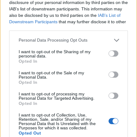
disclosure of your personal information by third parties on the
IAB’s list of downstream participants. This information may
also be disclosed by us to third parties on the
IAB’s List of
Downstream Participants
that may further disclose it to other
third parties.
Please note that this website/app uses one or more Google
Personal Data Processing Opt Outs
services and may gather and store information including but
not limited to your visit or usage behaviour. You may click to
I want to opt-out of the Sharing of my
personal data.
grant or deny consent to Google and its third-party tags to
Opted In
use your data for below specified purposes in below Google
consent section.
I want to opt-out of the Sale of my
Personal Data.
Opted In
I want to opt-out of processing my
Personal Data for Targeted Advertising.
Opted In
I want to opt-out of Collection, Use,
Retention, Sale, and/or Sharing of my
Personal Data that Is Unrelated with the
Purposes for which it was collected.
Opted Out