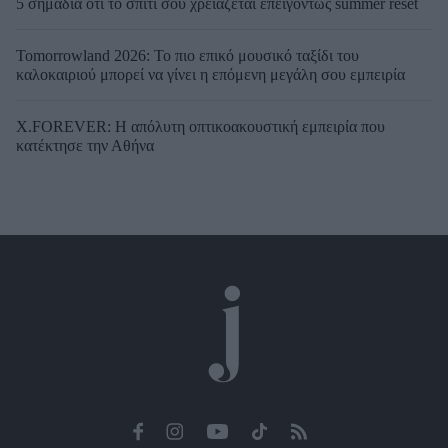
5 σημάδια ότι το σπίτι σου χρειάζεται επειγόντως summer reset
Tomorrowland 2026: Το πιο επικό μουσικό ταξίδι του
καλοκαιριού μπορεί να γίνει η επόμενη μεγάλη σου εμπειρία
X.FOREVER: Η απόλυτη οπτικοακουστική εμπειρία που
κατέκτησε την Αθήνα