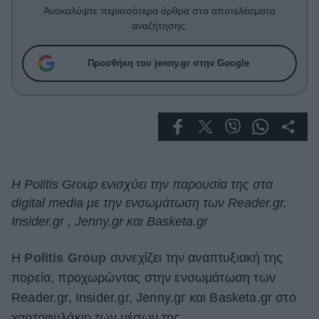
Celebrities
Ανακαλύψτε περισσότερα άρθρα στα αποτελέσματα
Συνεντεύξεις
αναζήτησης.
Who
True Stories
Προσθήκη του jenny.gr στην Google
Ask the Guru
Success Stories
Ζώδια
Living
Η Politis Group ενισχύει την παρουσία της στα
digital media με την ενσωμάτωση των Reader.gr,
Deco
Insider.gr , Jenny.gr και Basketa.gr
Cooking
Green
Η
Politis Group
συνεχίζει την αναπτυξιακή της
πορεία, προχωρώντας στην ενσωμάτωση των
Αφιερώματα
Reader.gr, Insider.gr, Jenny.gr και Basketa.gr στο
χαρτοφυλάκιο των μέσων της.