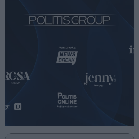
Μακιγιάζ
Beauty News
Well being
Ψυχολογία
Υγεία + Διατροφή
Σχέσεις & Σεξ
Fitness
Woman Power
Parenting
Working Girl
Real Women
Πρόσωπα