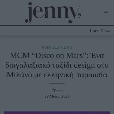
Life Now
What's New
Travel
Latest News
Culture
City Blogging
ABOUT US
ΔΙΑΦΗΜΙΣΤΕΙΤΕ
ΕΠΙΚΟΙΝΩΝΙΑ
MARKET NEWS
MCM “Disco on Mars”: Ένα
Fashion
διαγαλαξιακό ταξίδι design στο
Shopping
Μιλάνο με ελληνική παρουσία
Styling Tips
Fashion News
JTeam
Beauty - Ομορφιά
29 Μαΐου 2026
Skincare
Μαλλιά - Νύχια