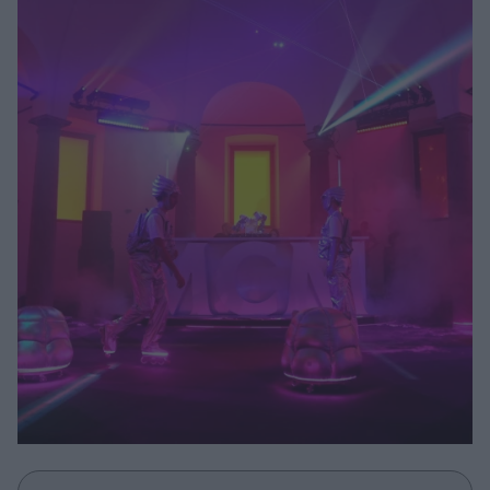
Μακιγιάζ
Beauty News
Well being
Ψυχολογία
Υγεία + Διατροφή
Σχέσεις & Σεξ
Fitness
Woman Power
Parenting
Working Girl
Real Women
Πρόσωπα