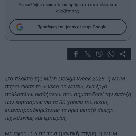
Celebrities
Ανακαλύψτε περισσότερα άρθρα στα αποτελέσματα
Συνεντεύξεις
αναζήτησης.
Who
True Stories
Προσθήκη του jenny.gr στην Google
Ask the Guru
Success Stories
Ζώδια
Living
Στο πλαίσιο της Milan Design Week 2026, η MCM
παρουσίασε το «Disco on Mars», ένα έργο
Deco
πολλαπλών αισθήσεων που σηματοδοτεί την έναρξη
Cooking
των εορτασμών για τα 50 χρόνια του οίκου,
Green
επαναπροσδιορίζοντας τα όρια μεταξύ design,
τεχνολογίας και εμπειρίας.
Αφιερώματα
Με αφορμή αυτή τη σημαντική στιγμή, η MCM