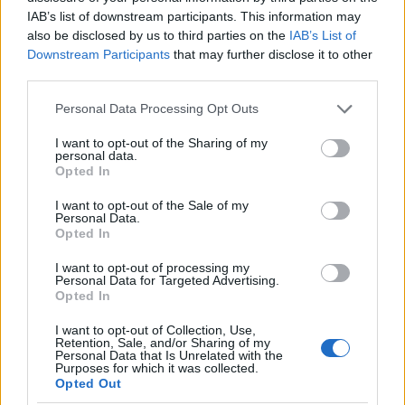
IAB’s list of downstream participants. This information may
also be disclosed by us to third parties on the
IAB’s List of
Downstream Participants
that may further disclose it to other
third parties.
Στο επίκεντρο, ωστόσο, βρέθηκε η καθηλωτική
Please note that this website/app uses one or more Google
Personal Data Processing Opt Outs
εμπειρία του «Disco on Mars», που παρουσιάστηκε
services and may gather and store information including but
not limited to your visit or usage behaviour. You may click to
I want to opt-out of the Sharing of my
στη Rotonda del Pellegrini. Σε συνεργασία με το
personal data.
grant or deny consent to Google and its third-party tags to
Opted In
Atelier Biagetti, η MCM μεταμορφώνει τον χώρο σε
use your data for below specified purposes in below Google
ένα φουτουριστικό περιβάλλον, όπου το design
consent section.
I want to opt-out of the Sale of my
Personal Data.
λειτουργεί ως αφήγηση και ο ήχος ως
Opted In
αναπόσπαστο στοιχείο της εμπειρίας.
I want to opt-out of processing my
Personal Data for Targeted Advertising.
Αντικείμενα όπως το Orbit, το Gravity και το Mach-
Opted In
1 επανερμηνεύουν τη λειτουργικότητα μέσα από
I want to opt-out of Collection, Use,
μια σύγχρονη, σχεδόν κινηματογραφική
Retention, Sale, and/or Sharing of my
Personal Data that Is Unrelated with the
προσέγγιση, ενώ οι εμβληματικές δημιουργίες του
Purposes for which it was collected.
Opted Out
οίκου εμφανίζονται σε νέες εκδοχές του