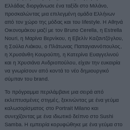
Ελλάδας διοργάνωσε ένα ταξίδι στο Μιλάνο,
ΒΟΞ
προσκαλώντας μια επιλεγμένη ομάδα Ελλήνων
από τον χώρο της μόδας και του lifestyle. Η Αθηνά
Οικονομάκου μαζί με τον Bruno Cerella, η Estrella
Χωρίς Ταμπέλες
Nouri, η Μαρίνα Βερνίκου, η Εβελίν Καζαντζόγλου,
η Σούλα Λιάκου, ο Πλάτωνας Παπαγιαννόπουλος,
Women's Forum
η Χρυσάνθη Κουρούπη, η Κατερίνα Ευαγγελινού
και η Χρυσιάνα Ανδριοπούλου, είχαν την ευκαιρία
να γνωρίσουν από κοντά το νέο δημιουργικό
Hautes Grecians
σύμπαν του brand.
Το πρόγραμμα περιλάμβανε μια σειρά από
Γάμος
εκλεπτυσμένες στιγμές, ξεκινώντας με ένα γεύμα
καλωσορίσματος στο Portrait Milano και
συνεχίζοντας με ένα ιδιωτικό δείπνο στο Sushi
Market News
Samba. Η εμπειρία κορυφώθηκε με ένα γεύμα στο