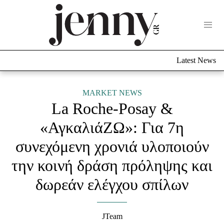
Life Now
What's New
Travel
Latest News
Culture
City Blogging
ABOUT US
ΔΙΑΦΗΜΙΣΤΕΙΤΕ
ΕΠΙΚΟΙΝΩΝΙΑ
MARKET NEWS
La Roche-Posay &
Fashion
«ΑγκαλιάΖΩ»: Για 7η
Shopping
συνεχόμενη χρονιά υλοποιούν
Styling Tips
Fashion News
την κοινή δράση πρόληψης και
δωρεάν ελέγχου σπίλων
Beauty - Ομορφιά
Skincare
JTeam
Μαλλιά - Νύχια