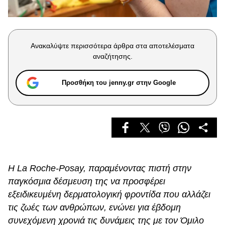
Celebrities
Συνεντεύξεις
Who
True Stories
Ανακαλύψτε περισσότερα άρθρα στα αποτελέσματα
Ask the Guru
αναζήτησης.
Success Stories
Προσθήκη του jenny.gr στην Google
Ζώδια
Living
Deco
Cooking
Η La Roche-Posay, παραμένοντας πιστή στην
Green
παγκόσμια δέσμευση της να προσφέρει
εξειδικευμένη δερματολογική φροντίδα που αλλάζει
Αφιερώματα
τις ζωές των ανθρώπων, ενώνει για έβδομη
συνεχόμενη χρονιά τις δυνάμεις της με τον Όμιλο