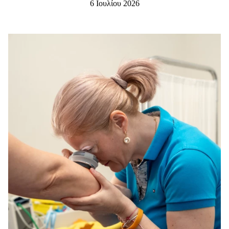
6 Ιουλίου 2026
Μακιγιάζ
Beauty News
Well being
Ψυχολογία
Υγεία + Διατροφή
Σχέσεις & Σεξ
Fitness
Woman Power
Parenting
Working Girl
Real Women
Πρόσωπα