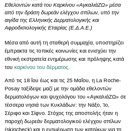
Εθελοντών κατά του Καρκίνου «ΑγκαλιάΖΩ» μέσα
ΒΟΞ
από την δράση δωρεάν ελέγχου σπίλων, υπό την
αιγίδα της Ελληνικής Δερματολογικής και
Αφροδισιολογικής Εταιρίας (Ε.Δ.Α.Ε.)
Χωρίς Ταμπέλες
Μέσα από αυτή τη σταθερή συμμαχία, υποστηρίζει
έμπρακτα τις τοπικές κοινωνίες και ενισχύει την
Women's Forum
εθνική εκστρατεία ενημέρωσης και πρόληψης κατά
του
καρκίνου του δέρματος.
Hautes Grecians
Από τις 18 ΐου έως και τις 25 Μαΐου, η La Roche-
Posay ταξίδεψε μαζί με την ομάδα εθελοντών
δερματολόγων και ψυχολόγου του «ΑγκαλιάΖΩ» σε
Γάμος
τέσσερα νησιά των Κυκλάδων: την Νάξο, Ίο,
Σέριφο και Σίφνο. Στόχος της αποστολής ήταν η
Market News
παροχή δωρεάν δερματολογικού ελέγχου σπίλων
(skincheck) και η ενημέρωση των κατοίκων για τη