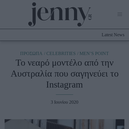
Life Now
What's New
Travel
Latest News
Culture
City Blogging
ABOUT US
ΔΙΑΦΗΜΙΣΤΕΙΤΕ
ΕΠΙΚΟΙΝΩΝΙΑ
ΠΡΟΣΩΠΑ
CELEBRITIES
MEN’S POINT
Το νεαρό μοντέλο από την
Fashion
Αυστραλία που σαγηνεύει το
Shopping
Instagram
Styling Tips
Fashion News
3 Ιουνίου 2020
Beauty - Ομορφιά
Skincare
Μαλλιά - Νύχια