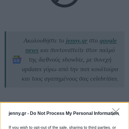
Ακολουθήστε το
jenny.gr
στο
google
news
και συντονιστείτε στον παλμό
της διεθνούς showbiz, με συνεχή
updates γύρω από την ποπ κουλτούρα
και τους αγαπημένους σας celebrities.
ΔΙΑΒΑΖΟΝΤΑΙ ΤΩΡΑ
jenny.gr -
Do Not Process My Personal Information
If you wish to opt-out of the sale, sharing to third parties, or