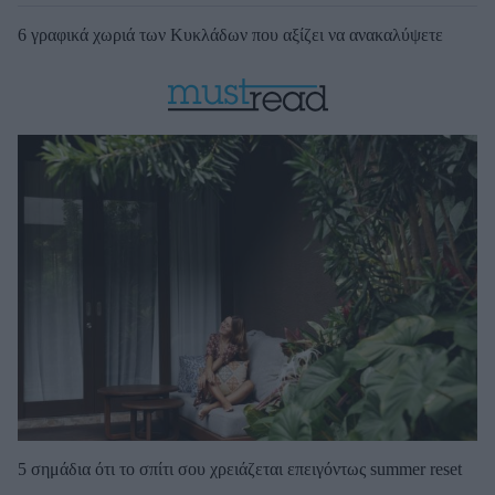
6 γραφικά χωριά των Κυκλάδων που αξίζει να ανακαλύψετε
5 σημάδια ότι το σπίτι σου χρειάζεται επειγόντως summer reset