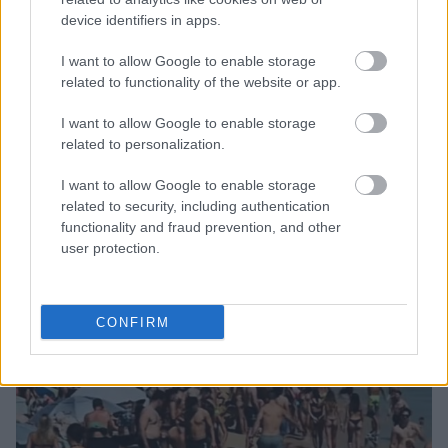
device identifiers in apps.
Μάριους Κράιγκερ Λιντ: Ο ποδοσφαιριστής που παίζει στο
I want to allow Google to enable storage
Conference χωρίς δεξί χέρι (vid)!
related to functionality of the website or app.
I want to allow Google to enable storage
Τζέφρι Μονκαντά: Ποιος είναι ο «εγκέφαλος» που εμπιστεύτηκε
related to personalization.
ο Βαγγέλης Μαρινάκης
I want to allow Google to enable storage
ΣΕΦ: Επαναπροκηρύσσεται η ενεργειακή αναβάθμιση - Γιατί
related to security, including authentication
ακυρώθηκε ο πρώτος διαγωνισμός
functionality and fraud prevention, and other
user protection.
CONFIRM