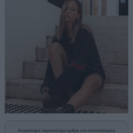
Μακιγιάζ
Beauty News
Well being
Ψυχολογία
Υγεία + Διατροφή
Σχέσεις & Σεξ
Fitness
Woman Power
Parenting
Working Girl
Real Women
Πρόσωπα
Ανακαλύψτε περισσότερα άρθρα στα αποτελέσματα