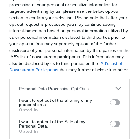
processing of your personal or sensitive information for
targeted advertising by us, please use the below opt-out
Οι μαμάκηδες του ζωδιακού: Αυτά τα ζώδια είναι
section to confirm your selection. Please note that after your
συνήθως κολλημένα στη μαμά τους
opt-out request is processed you may continue seeing
interest-based ads based on personal information utilized by
us or personal information disclosed to third parties prior to
Τα 6 σημεία του σπιτιού που δεν χρειάζεται να
your opt-out. You may separately opt-out of the further
καθαρίζεις κάθε εβδομάδα
disclosure of your personal information by third parties on the
IAB’s list of downstream participants. This information may
3-3-3 rule: Ο κανόνας που θα αλλάξει τον τρόπο
also be disclosed by us to third parties on the
IAB’s List of
Downstream Participants
that may further disclose it to other
που ντύνεσαι
third parties.
Please note that this website/app uses one or more Google
Personal Data Processing Opt Outs
services and may gather and store information including but
not limited to your visit or usage behaviour. You may click to
I want to opt-out of the Sharing of my
personal data.
grant or deny consent to Google and its third-party tags to
Opted In
use your data for below specified purposes in below Google
consent section.
I want to opt-out of the Sale of my
Personal Data.
Opted In