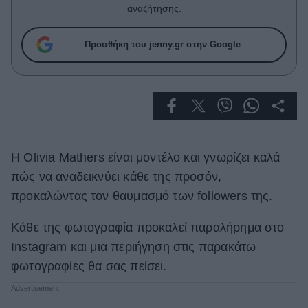
Celebrities
αναζήτησης.
Συνεντεύξεις
Who
Προσθήκη του jenny.gr στην Google
True Stories
Ask the Guru
Success Stories
Ζώδια
H Olivia Mathers είναι μοντέλο και γνωρίζει καλά
Living
πώς να αναδεικνύει κάθε της προσόν,
προκαλώντας τον θαυμασμό των followers της.
Deco
Κάθε της φωτογραφία προκαλεί παραλήρημα στο
Cooking
Green
Instagram και μια περιήγηση στις παρακάτω
φωτογραφίες θα σας πείσει.
Αφιερώματα