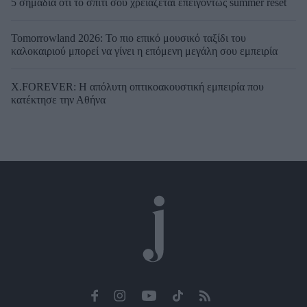
5 σημάδια ότι το σπίτι σου χρειάζεται επειγόντως summer reset
Tomorrowland 2026: Το πιο επικό μουσικό ταξίδι του
καλοκαιριού μπορεί να γίνει η επόμενη μεγάλη σου εμπειρία
X.FOREVER: Η απόλυτη οπτικοακουστική εμπειρία που
κατέκτησε την Αθήνα