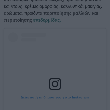
και ντους, κρέμες ομορφιάς, καλλυντικά, μακιγιάζ,
ΒΟΞ
αρώματα, προϊόντα
περιποίησης μαλλιών και
περιποίησης
επιδερμίδας.
Χωρίς Ταμπέλες
Women's Forum
Hautes Grecians
Γάμος
Δείτε αυτή τη δημοσίευση στο Instagram.
Market News