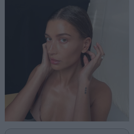
Μακιγιάζ
Beauty News
Well being
Ψυχολογία
Υγεία + Διατροφή
Σχέσεις & Σεξ
Fitness
Woman Power
Parenting
Working Girl
Real Women
Πρόσωπα