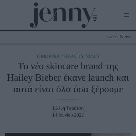
Life Now
What's New
Travel
Latest News
Culture
City Blogging
ABOUT US
ΔΙΑΦΗΜΙΣΤΕΙΤΕ
ΕΠΙΚΟΙΝΩΝΙΑ
ΟΜΟΡΦΙΑ
BEAUTY NEWS
To νέο skincare brand της
Fashion
Hailey Bieber έκανε launch και
Shopping
αυτά είναι όλα όσα ξέρουμε
Styling Tips
Fashion News
Ελένη Τσούτση
Beauty - Ομορφιά
14 Ιουνίου 2022
Skincare
Μαλλιά - Νύχια