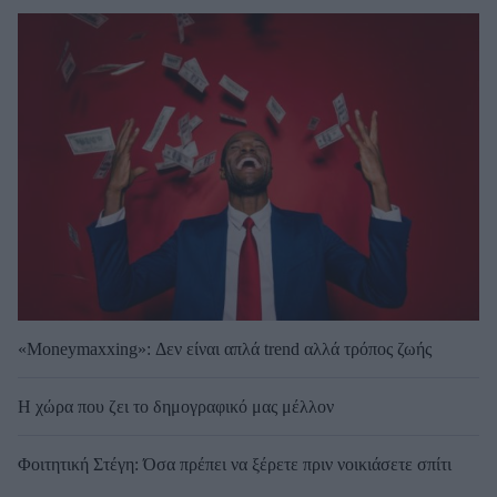
«Moneymaxxing»: Δεν είναι απλά trend αλλά τρόπος ζωής
Η χώρα που ζει το δημογραφικό μας μέλλον
Φοιτητική Στέγη: Όσα πρέπει να ξέρετε πριν νοικιάσετε σπίτι