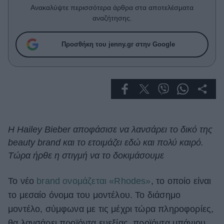
Celebrities
Ανακαλύψτε περισσότερα άρθρα στα αποτελέσματα
Συνεντεύξεις
αναζήτησης.
Who
True Stories
Προσθήκη του jenny.gr στην Google
Ask the Guru
Success Stories
Ζώδια
Living
Η Hailey Bieber αποφάσισε να λανσάρει το δικό της
beauty brand και το ετοιμάζει εδώ και πολύ καιρό.
Deco
Τώρα ήρθε η στιγμή να το δοκιμάσουμε
Cooking
Green
Το νέο
brand ονομάζεται «Rhodes»
, το οποίο είναι
το μεσαίο όνομα του μοντέλου. Το διάσημο
Αφιερώματα
μοντέλο, σύμφωνα με τις μέχρι τώρα πληροφορίες,
θα λανσάρει προϊόντα ευεξίας, προϊόντα μπάνιου