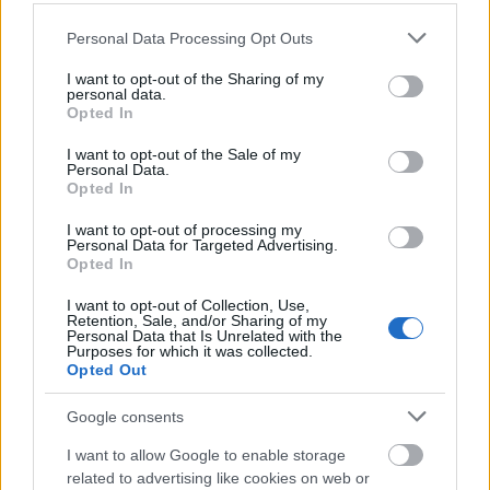
Σε μια σειρά πρόσφατων αναρτήσεων, ο επίσημος
Please note that this website/app uses one or more Google
Personal Data Processing Opt Outs
λογαριασμός του Rhode στο Instagram δημοσίευσε
services and may gather and store information including but
not limited to your visit or usage behaviour. You may click to
I want to opt-out of the Sharing of my
εικόνες
λαμπερής επιδερμίδας
που
personal data.
grant or deny consent to Google and its third-party tags to
χαρακτηρίζεται από υγιή λάμψη, γυαλιστερά χείλη
Opted In
use your data for below specified purposes in below Google
και φυσικό φως.
consent section.
I want to opt-out of the Sale of my
Personal Data.
Opted In
I want to opt-out of processing my
Personal Data for Targeted Advertising.
Opted In
I want to opt-out of Collection, Use,
Retention, Sale, and/or Sharing of my
Personal Data that Is Unrelated with the
Purposes for which it was collected.
Opted Out
Google consents
I want to allow Google to enable storage
related to advertising like cookies on web or