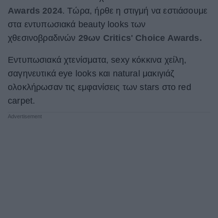
Awards 2024
. Τώρα, ήρθε η στιγμή να εστιάσουμε
ΒΟΞ
στα εντυπωσιακά beauty looks των
χθεσινοβραδινών
29ων Critics' Choice Awards.
Χωρίς Ταμπέλες
Εντυπωσιακά χτενίσματα, sexy κόκκινα χείλη,
σαγηνευτικά eye looks και natural μακιγιάζ
ολοκλήρωσαν τις εμφανίσεις των stars στο red
Women's Forum
carpet.
Hautes Grecians
Γάμος
Market News