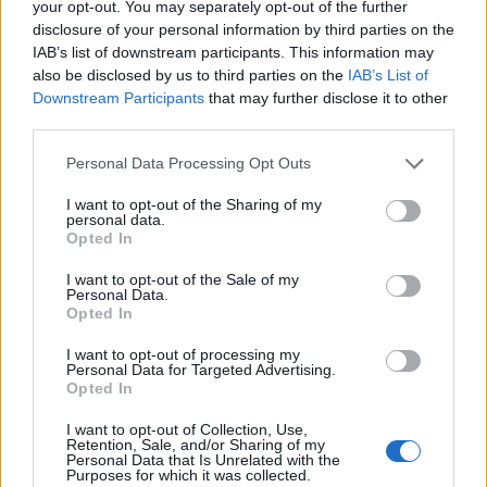
your opt-out. You may separately opt-out of the further
Λιτή, αλλά καθολικά εντυπωσιακή, η Έμα Στόουν
disclosure of your personal information by third parties on the
εμφανίστησε με έναν slicked κότσο, ενώ στο
IAB’s list of downstream participants. This information may
also be disclosed by us to third parties on the
IAB’s List of
μακιγιάζ της πρωταγωνίστησαν το eyeliner και τα
Downstream Participants
that may further disclose it to other
χείλη της σε φυσικούς τριανταφυλλί τόνους.
third parties.
Κάρεϊ Χάνα Μάλιγκαν
Please note that this website/app uses one or more Google
Personal Data Processing Opt Outs
services and may gather and store information including but
not limited to your visit or usage behaviour. You may click to
I want to opt-out of the Sharing of my
personal data.
grant or deny consent to Google and its third-party tags to
Opted In
use your data for below specified purposes in below Google
consent section.
I want to opt-out of the Sale of my
Personal Data.
Opted In
I want to opt-out of processing my
Personal Data for Targeted Advertising.
Opted In
I want to opt-out of Collection, Use,
Retention, Sale, and/or Sharing of my
Personal Data that Is Unrelated with the
Purposes for which it was collected.