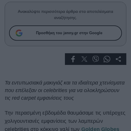
Celebrities
Συνεντεύξεις
Ανακαλύψτε περισσότερα άρθρα στα αποτελέσματα
Who
αναζήτησης.
True Stories
Ask the Guru
Προσθήκη του jenny.gr στην Google
Success Stories
Ζώδια
Living
Τα εντυπωσιακά μακιγιάζ και τα ιδιαίτερα χτενίσματα
που επέλεξαν οι celebrities για να ολοκληρώσουν
Deco
Cooking
τις red carpet εμφανίσεις τους
Green
Την περασμένη εβδομάδα θαυμάσαμε τις υπέροχες
Αφιερώματα
χολιγουντιανές εμφανίσεις των λαμπερών
celebrities στο κόκκινο χαλί των
Golden Globes