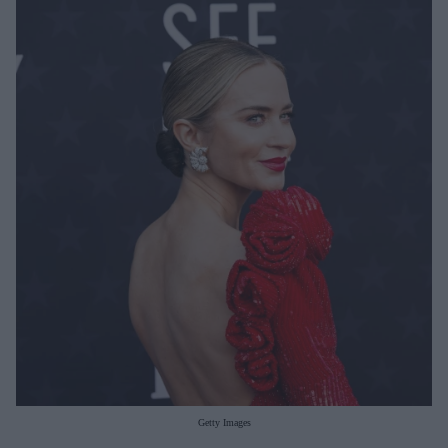
Μακιγιάζ
Beauty News
Well being
Ψυχολογία
Υγεία + Διατροφή
Σχέσεις & Σεξ
Fitness
Woman Power
Parenting
Working Girl
Real Women
Πρόσωπα
Getty Images