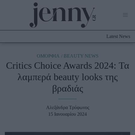
Life Now
What's New
Travel
Latest News
Culture
City Blogging
ABOUT US
ΔΙΑΦΗΜΙΣΤΕΙΤΕ
ΕΠΙΚΟΙΝΩΝΙΑ
ΟΜΟΡΦΙΑ
BEAUTY NEWS
Critics Choice Awards 2024: Τα
Fashion
λαμπερά beauty looks της
Shopping
βραδιάς
Styling Tips
Fashion News
Αλεξάνδρα Τρύφωνος
Beauty - Ομορφιά
15 Ιανουαρίου 2024
Skincare
Μαλλιά - Νύχια