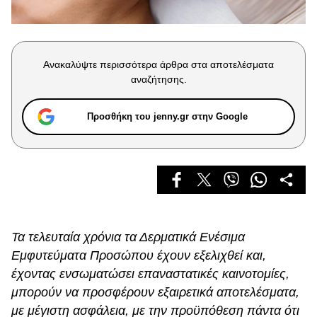
Celebrities
Συνεντεύξεις
Who
True Stories
Ανακαλύψτε περισσότερα άρθρα στα αποτελέσματα
Ask the Guru
αναζήτησης.
Success Stories
Προσθήκη του jenny.gr στην Google
Ζώδια
Living
Deco
Cooking
Τα τελευταία χρόνια τα Δερματικά Ενέσιμα
Green
Εμφυτεύματα Προσώπου έχουν εξελιχθεί και,
έχοντας ενσωματώσει επαναστατικές καινοτομίες,
Αφιερώματα
μπορούν να προσφέρουν εξαιρετικά αποτελέσματα,
με μέγιστη ασφάλεια, με την προϋπόθεση πάντα ότι