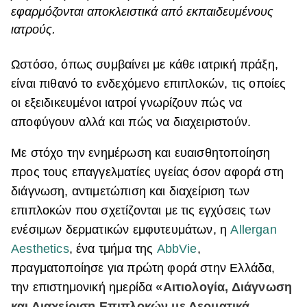
εφαρμόζονται αποκλειστικά από εκπαιδευμένους
ΒΟΞ
ιατρούς.
Ωστόσο, όπως συμβαίνει με κάθε ιατρική πράξη,
Χωρίς Ταμπέλες
είναι πιθανό το ενδεχόμενο επιπλοκών, τις οποίες
οι εξειδικευμένοι ιατροί γνωρίζουν πώς να
αποφύγουν αλλά και πώς να διαχειριστούν.
Women's Forum
Με στόχο την ενημέρωση και ευαισθητοποίηση
προς τους επαγγελματίες υγείας όσον αφορά στη
Hautes Grecians
διάγνωση, αντιμετώπιση και διαχείριση των
επιπλοκών που σχετίζονται με τις εγχύσεις των
Γάμος
ενέσιμων δερματικών εμφυτευμάτων, η
Allergan
Aesthetics
, ένα τμήμα της
AbbVie
,
πραγματοποίησε για πρώτη φορά στην Ελλάδα,
Market News
την επιστημονική ημερίδα
«Αιτιολογία, Διάγνωση
και Διαχείριση Επιπλοκών με Δερματικά