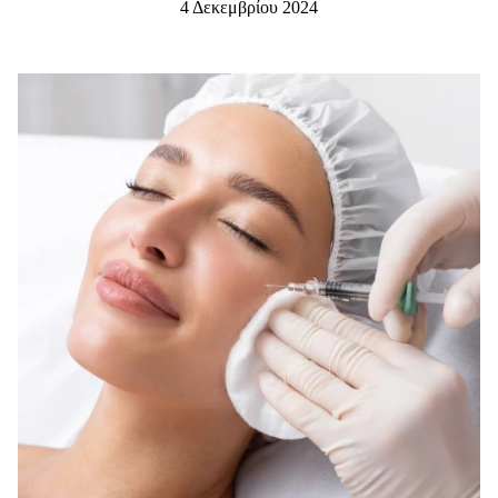
4 Δεκεμβρίου 2024
Μακιγιάζ
Beauty News
Well being
Ψυχολογία
Υγεία + Διατροφή
Σχέσεις & Σεξ
Fitness
Woman Power
Parenting
Working Girl
Real Women
Πρόσωπα