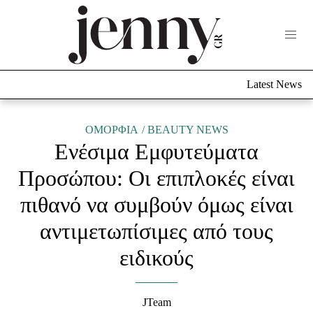
Life Now
What's New
Travel
Latest News
Culture
City Blogging
ABOUT US
ΔΙΑΦΗΜΙΣΤΕΙΤΕ
ΕΠΙΚΟΙΝΩΝΙΑ
ΟΜΟΡΦΙΑ
BEAUTY NEWS
Ενέσιμα Εμφυτεύματα
Fashion
Προσώπου: Οι επιπλοκές είναι
Shopping
πιθανό να συμβούν όμως είναι
Styling Tips
Fashion News
αντιμετωπίσιμες από τους
ειδικούς
Beauty - Ομορφιά
Skincare
JTeam
Μαλλιά - Νύχια