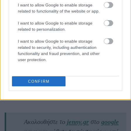
I want to allow Google to enable storage
related to functionality of the website or app.
I want to allow Google to enable storage
related to personalization.
I want to allow Google to enable storage
related to security, including authentication
functionality and fraud prevention, and other
user protection.
CONFIRM
PURE COLOR LOVE LIPSTICK, 400
ESTÉE LAUDER
Ακολουθήστε το
jenny.gr
στο
google