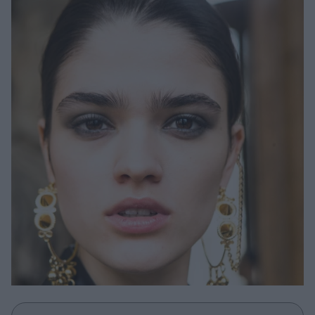
Μακιγιάζ
Beauty News
Well being
Ψυχολογία
Υγεία + Διατροφή
Σχέσεις & Σεξ
Fitness
Woman Power
Parenting
Working Girl
Real Women
Πρόσωπα