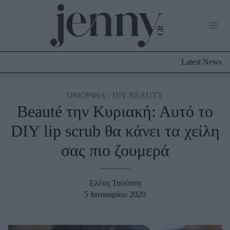
Life Now
What's New
Travel
Latest News
Culture
City Blogging
ABOUT US
ΔΙΑΦΗΜΙΣΤΕΙΤΕ
ΕΠΙΚΟΙΝΩΝΙΑ
ΟΜΟΡΦΙΑ
DIY BEAUTY
Beauté την Κυριακή: Αυτό το
Fashion
DIY lip scrub θα κάνει τα χείλη
Shopping
σας πιο ζουμερά
Styling Tips
Fashion News
Ελένη Τσούτση
Beauty - Ομορφιά
5 Ιανουαρίου 2020
Skincare
Μαλλιά - Νύχια