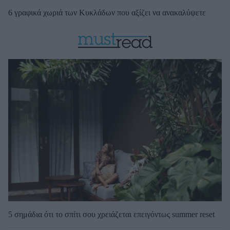
6 γραφικά χωριά των Κυκλάδων που αξίζει να ανακαλύψετε
5 σημάδια ότι το σπίτι σου χρειάζεται επειγόντως summer reset