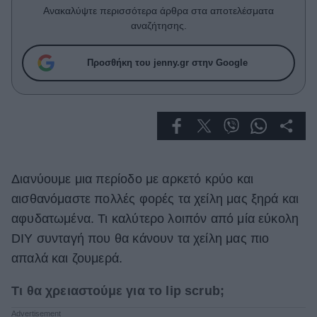
Celebrities
Ανακαλύψτε περισσότερα άρθρα στα αποτελέσματα
Συνεντεύξεις
αναζήτησης.
Who
True Stories
Προσθήκη του jenny.gr στην Google
Ask the Guru
Success Stories
Ζώδια
Διανύουμε μια περίοδο με αρκετό κρύο και
Living
αισθανόμαστε πολλές φορές τα χείλη μας ξηρά και
Deco
αφυδατωμένα. Τι καλύτερο λοιπόν από μία εύκολη
Cooking
DIY συνταγή που θα κάνουν τα χείλη μας πιο
Green
απαλά και ζουμερά.
Αφιερώματα
Τι θα χρειαστούμε για το lip scrub;