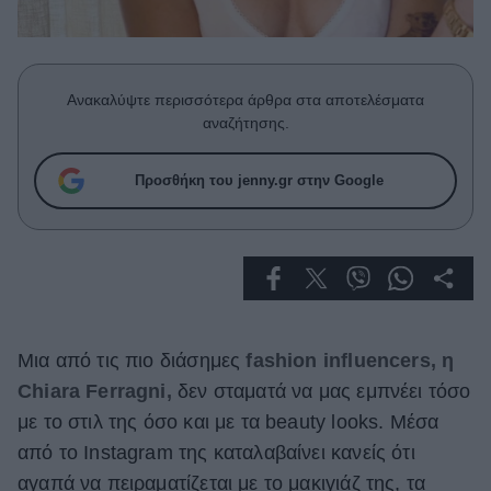
Celebrities
Συνεντεύξεις
Who
True Stories
Ανακαλύψτε περισσότερα άρθρα στα αποτελέσματα
Ask the Guru
αναζήτησης.
Success Stories
Προσθήκη του jenny.gr στην Google
Ζώδια
Living
Deco
Mια από τις πιο διάσημες
fashion influencers, η
Cooking
Green
Chiara Ferragni,
δεν σταματά να μας εμπνέει τόσο
με το στιλ της όσο και με τα beauty looks. Μέσα
Αφιερώματα
από το Instagram της καταλαβαίνει κανείς ότι
αγαπά να πειραματίζεται με το μακιγιάζ της, τα