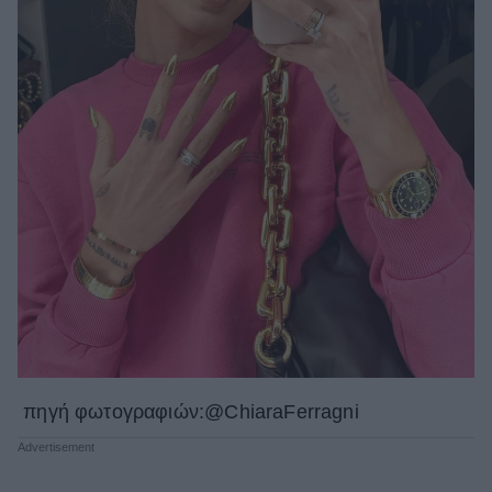
πηγή φωτογραφιών:@ChiaraFerragni