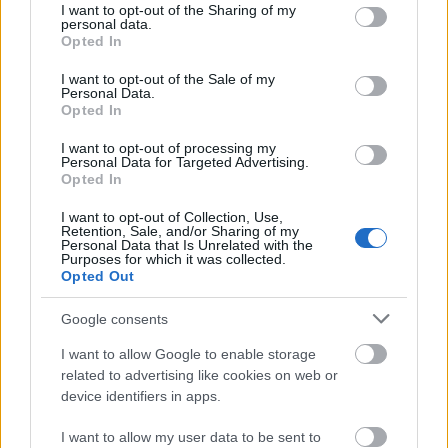
not limited to your visit or usage behaviour. You may click to
I want to opt-out of the Sharing of my
personal data.
grant or deny consent to Google and its third-party tags to
Opted In
use your data for below specified purposes in below Google
consent section.
I want to opt-out of the Sale of my
Personal Data.
Opted In
I want to opt-out of processing my
Personal Data for Targeted Advertising.
Opted In
Ακολουθήστε
I want to opt-out of Collection, Use,
Retention, Sale, and/or Sharing of my
το
jenny.gr
στο
google news
και
Personal Data that Is Unrelated with the
Purposes for which it was collected.
μάθετε τα πάντα γύρω από τα
Opted Out
καλύτερα προϊόντα ομορφιάς, την
Google consents
τέλεια εφαρμογή τους και τα πιο
I want to allow Google to enable storage
hot beauty news.
related to advertising like cookies on web or
device identifiers in apps.
I want to allow my user data to be sent to