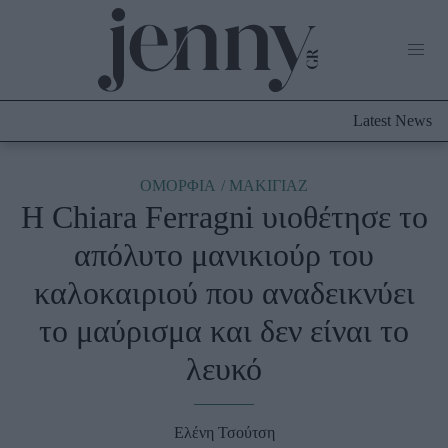
Life Now
What's New
Travel
Latest News
Culture
City Blogging
ABOUT US
ΔΙΑΦΗΜΙΣΤΕΙΤΕ
ΕΠΙΚΟΙΝΩΝΙΑ
ΟΜΟΡΦΙΑ
ΜΑΚΙΓΙΑΖ
Η Chiara Ferragni υιοθέτησε το
Fashion
απόλυτο μανικιούρ του
Shopping
καλοκαιριού που αναδεικνύει
Styling Tips
Fashion News
το μαύρισμα και δεν είναι το
λευκό
Beauty - Ομορφιά
Skincare
Ελένη Τσούτση
Μαλλιά - Νύχια