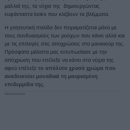
μαλλιά της, τα νύχια της δημιουργώντας
ΒΟΞ
ευφάνταστα looks που κλέβουν τα βλέμματα.
Η γοητευτική Ιταλίδα δεν πειραματίζεται μόνο με
Χωρίς Ταμπέλες
τους συνδυασμούς των ρούχων που κάνει αλλά και
με τις επιλογές στις αποχρώσεις στο μανικιούρ της.
Πρόσφατα μάλιστα μας εντυπωσίασε με την
Women's Forum
απόχρωση που επέλεξε να κάνει στα νύχια της
αφού επέλεξε
το απόλυτο χρυσό χρώμα που
Hautes Grecians
αναδεικνύει μοναδικά τη μαυρισμένη
επιδερμίδα της.
Γάμος
Market News