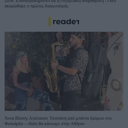
ΣΕΦ: Επαναπροκηρύσσεται η ενεργειακή αναβάθμιση - Γιατί
ακυρώθηκε ο πρώτος διαγωνισμός
Άννα Βίσση: Απόλαυσε Τσιτσάνη από μπάντα δρόμου στο
Φισκάρδο - «Κάτι θα κάνουμε στην Αθήνα»