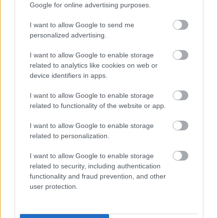
Google for online advertising purposes.
ΔΙΑΒΑΖΟΝΤΑΙ ΤΩΡΑ
I want to allow Google to send me
personalized advertising.
I want to allow Google to enable storage
related to analytics like cookies on web or
Οι μαμάκηδες του ζωδιακού: Αυτά τα ζώδια είναι
device identifiers in apps.
συνήθως κολλημένα στη μαμά τους
I want to allow Google to enable storage
related to functionality of the website or app.
Τα 6 σημεία του σπιτιού που δεν χρειάζεται να
καθαρίζεις κάθε εβδομάδα
I want to allow Google to enable storage
related to personalization.
3-3-3 rule: Ο κανόνας που θα αλλάξει τον τρόπο
I want to allow Google to enable storage
που ντύνεσαι
related to security, including authentication
functionality and fraud prevention, and other
user protection.