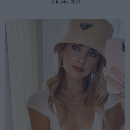
16 Ιουνίου 2020
Μακιγιάζ
Beauty News
Well being
Ψυχολογία
Υγεία + Διατροφή
Σχέσεις & Σεξ
Fitness
Woman Power
Parenting
Working Girl
Real Women
Πρόσωπα