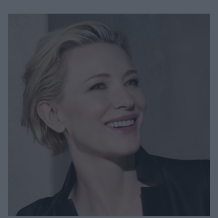
Μακιγιάζ
Beauty News
Well being
Ψυχολογία
Υγεία + Διατροφή
Σχέσεις & Σεξ
Fitness
Woman Power
Parenting
Working Girl
Real Women
Πρόσωπα