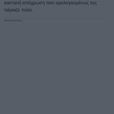
καστανή απόχρωση που ομολογουμένως της
ΒΟΞ
ταίριαζε πολύ.
Χωρίς Ταμπέλες
Women's Forum
Hautes Grecians
Γάμος
Market News