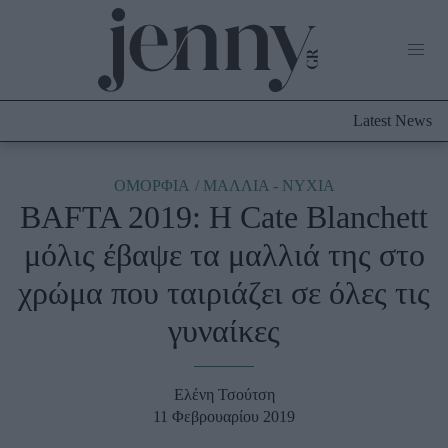
Life Now
What's New
Travel
Latest News
Culture
City Blogging
ABOUT US
ΔΙΑΦΗΜΙΣΤΕΙΤΕ
ΕΠΙΚΟΙΝΩΝΙΑ
ΟΜΟΡΦΙΑ
ΜΑΛΛΙΑ - ΝΥΧΙΑ
BAFTA 2019: Η Cate Blanchett
Fashion
μόλις έβαψε τα μαλλιά της στο
Shopping
χρώμα που ταιριάζει σε όλες τις
Styling Tips
Fashion News
γυναίκες
Beauty - Ομορφιά
Ελένη Τσούτση
Skincare
11 Φεβρουαρίου 2019
Μαλλιά - Νύχια