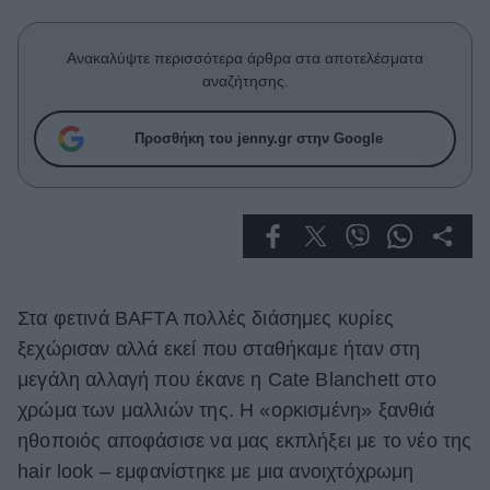
Celebrities
Συνεντεύξεις
Ανακαλύψτε περισσότερα άρθρα στα αποτελέσματα
Who
αναζήτησης.
True Stories
Ask the Guru
Προσθήκη του jenny.gr στην Google
Success Stories
Ζώδια
Living
Στα φετινά BAFTA πολλές διάσημες κυρίες
Deco
ξεχώρισαν αλλά εκεί που σταθήκαμε ήταν στη
Cooking
μεγάλη αλλαγή που έκανε η Cate Blanchett στο
Green
χρώμα των μαλλιών της. H «ορκισμένη» ξανθιά
Αφιερώματα
ηθοποιός αποφάσισε να μας εκπλήξει με το νέο της
hair look – εμφανίστηκε με μια ανοιχτόχρωμη