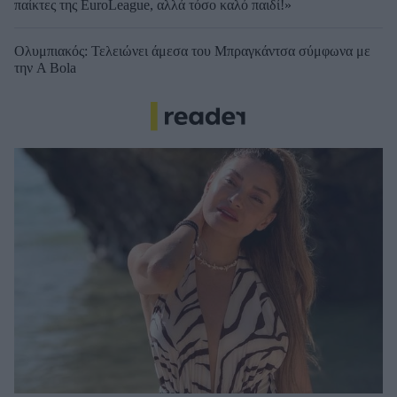
παίκτες της EuroLeague, αλλά τόσο καλό παιδί!»
Ολυμπιακός: Τελειώνει άμεσα του Μπραγκάντσα σύμφωνα με
την A Bola