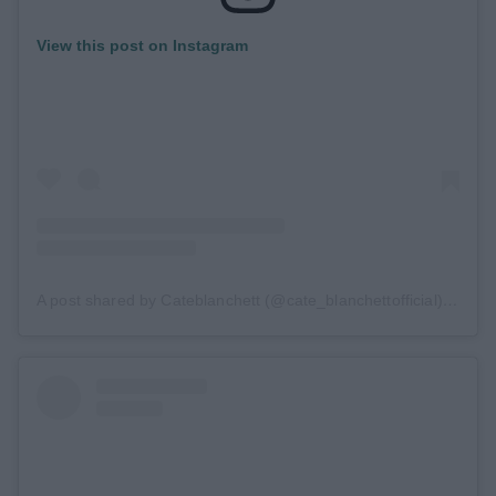
View this post on Instagram
A post shared by Cateblanchett (@cate_blanchettofficial)
on
Feb