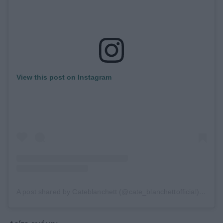
View this post on Instagram
A post shared by Cateblanchett (@cate_blanchettofficial)
on
Jan