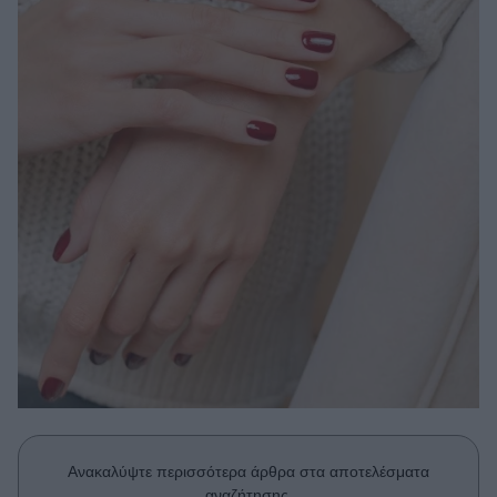
Μακιγιάζ
Beauty News
Well being
Ψυχολογία
Υγεία + Διατροφή
Σχέσεις & Σεξ
Fitness
Woman Power
Parenting
Working Girl
Real Women
Πρόσωπα
Ανακαλύψτε περισσότερα άρθρα στα αποτελέσματα
αναζήτησης.