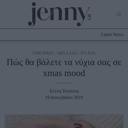
Life Now
What's New
Travel
Latest News
Culture
City Blogging
ABOUT US
ΔΙΑΦΗΜΙΣΤΕΙΤΕ
ΕΠΙΚΟΙΝΩΝΙΑ
ΟΜΟΡΦΙΑ
ΜΑΛΛΙΑ - ΝΥΧΙΑ
Πώς θα βάλετε τα νύχια σας σε
Fashion
xmas mood
Shopping
Styling Tips
Fashion News
Ελένη Τσούτση
19 Δεκεμβρίου 2019
Beauty - Ομορφιά
Skincare
Μαλλιά - Νύχια