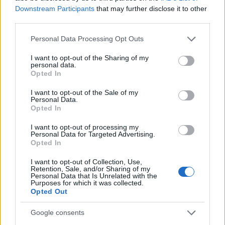
Downstream Participants
that may further disclose it to other
third parties.
Please note that this website/app uses one or more Google
Personal Data Processing Opt Outs
services and may gather and store information including but
not limited to your visit or usage behaviour. You may click to
I want to opt-out of the Sharing of my
personal data.
grant or deny consent to Google and its third-party tags to
Opted In
use your data for below specified purposes in below Google
consent section.
I want to opt-out of the Sale of my
Personal Data.
Opted In
I want to opt-out of processing my
Personal Data for Targeted Advertising.
Opted In
I want to opt-out of Collection, Use,
Retention, Sale, and/or Sharing of my
Personal Data that Is Unrelated with the
Purposes for which it was collected.
Opted Out
Google consents