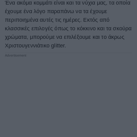
Ένα ακόμα κομμάτι είναι και τα νύχια μας, τα οποία
ΒΟΞ
έχουμε ένα λόγο παραπάνω να τα έχουμε
περιποιημένα αυτές τις ημέρες. Εκτός από
κλασσικές επιλογές όπως το κόκκινο και τα σκούρα
Χωρίς Ταμπέλες
χρώματα, μπορούμε να επιλέξουμε και το άκρως
Χριστουγεννιάτικο glitter.
Women's Forum
Hautes Grecians
Γάμος
Market News