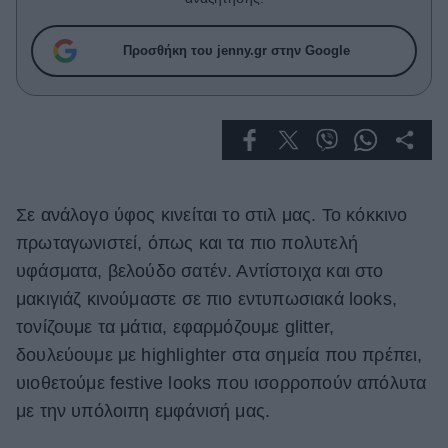
Celebrities
Συνεντεύξεις
Προσθήκη του jenny.gr στην Google
Who
True Stories
Ask the Guru
Success Stories
Ζώδια
Σε ανάλογο ύφος κινείται το στιλ μας. Το κόκκινο
πρωταγωνιστεί, όπως και τα πιο πολυτελή
Living
υφάσματα, βελούδο σατέν. Αντίστοιχα και στο
μακιγιάζ κινούμαστε σε πιο εντυπωσιακά looks,
Deco
τονίζουμε τα μάτια, εφαρμόζουμε glitter,
Cooking
δουλεύουμε με highlighter στα σημεία που πρέπει,
Green
υιοθετούμε festive looks που ισορροπούν απόλυτα
Αφιερώματα
με την υπόλοιπη εμφάνισή μας.