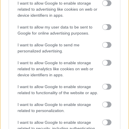
I want to allow Google to enable storage
Ακολουθήστε το
jenny.gr
στο
google
related to advertising like cookies on web or
news
και μάθετε τα πάντα γύρω από
device identifiers in apps.
τα καλύτερα προϊόντα ομορφιάς, την
I want to allow my user data to be sent to
τέλεια εφαρμογή τους και τα πιο hot
Google for online advertising purposes.
beauty news.
I want to allow Google to send me
personalized advertising.
I want to allow Google to enable storage
related to analytics like cookies on web or
device identifiers in apps.
ΔΙΑΒΑΖΟΝΤΑΙ ΤΩΡΑ
I want to allow Google to enable storage
related to functionality of the website or app.
I want to allow Google to enable storage
Το gadget από τα IKEA που κοστίζει κάτω από 2
related to personalization.
ευρώ και θα βάλει σε τάξη το ντουλάπι της
κουζίνας σου
I want to allow Google to enable storage
related to security, including authentication