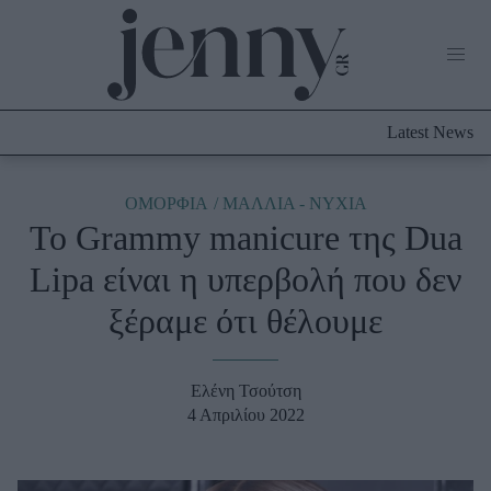
Life Now
What's New
Travel
Latest News
Culture
City Blogging
ABOUT US
ΔΙΑΦΗΜΙΣΤΕΙΤΕ
ΕΠΙΚΟΙΝΩΝΙΑ
ΟΜΟΡΦΙΑ
ΜΑΛΛΙΑ - ΝΥΧΙΑ
Το Grammy manicure της Dua
Fashion
Lipa είναι η υπερβολή που δεν
Shopping
ξέραμε ότι θέλουμε
Styling Tips
Fashion News
Ελένη Τσούτση
Beauty - Ομορφιά
4 Απριλίου 2022
Skincare
Μαλλιά - Νύχια