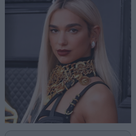
Μακιγιάζ
Beauty News
Well being
Ψυχολογία
Υγεία + Διατροφή
Σχέσεις & Σεξ
Fitness
Woman Power
Parenting
Working Girl
Real Women
Πρόσωπα