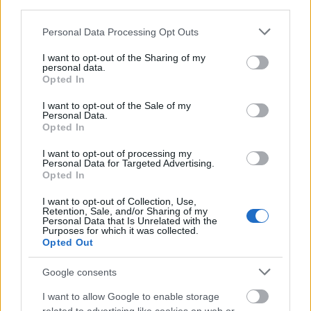
third parties.
Please note that this website/app uses one or more Google
Personal Data Processing Opt Outs
services and may gather and store information including but
not limited to your visit or usage behaviour. You may click to
I want to opt-out of the Sharing of my
personal data.
grant or deny consent to Google and its third-party tags to
Opted In
use your data for below specified purposes in below Google
consent section.
I want to opt-out of the Sale of my
Personal Data.
Opted In
I want to opt-out of processing my
Personal Data for Targeted Advertising.
Opted In
I want to opt-out of Collection, Use,
Retention, Sale, and/or Sharing of my
Personal Data that Is Unrelated with the
Purposes for which it was collected.
Η Lipa είναι γνωστή για τα ιδιαίτερα manicure της
Opted Out
και ως performer λατρεύει να τα συνδυάζει με το
εκκεντρικά looks που υιοθετεί πάνω στη σκηνή.
Google consents
Εμείς για να είμαστε ειλικρινείς εντυπωσιαστήκαμε
I want to allow Google to enable storage
με το συγκεκριμένο nail look αλλά διατηρούμε τις