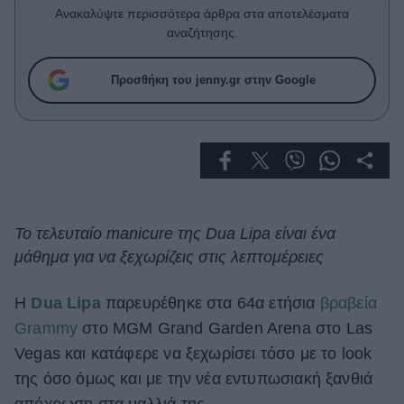
Celebrities
Ανακαλύψτε περισσότερα άρθρα στα αποτελέσματα
Συνεντεύξεις
αναζήτησης.
Who
True Stories
Προσθήκη του jenny.gr στην Google
Ask the Guru
Success Stories
Ζώδια
Living
Το τελευταίο manicure της Dua Lipa είναι ένα
μάθημα για να ξεχωρίζεις στις λεπτομέρειες
Deco
Cooking
Η
Dua Lipa
παρευρέθηκε στα 64α ετήσια
βραβεία
Green
Grammy
στο MGM Grand Garden Arena στο Las
Vegas και κατάφερε να ξεχωρίσει τόσο με το look
Αφιερώματα
της όσο όμως και με την νέα εντυπωσιακή ξανθιά
απόχρωση στα μαλλιά της.