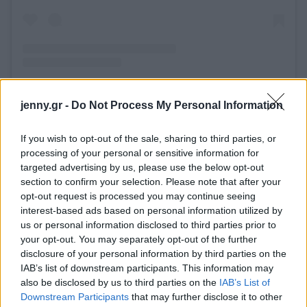
jenny.gr -
Do Not Process My Personal Information
Η Truong ανέφερε ότι χρησιμοποίησε το βερνίκι
«Opi Nail Lacquer in Black Onyx» ($ 10) ως βάση
If you wish to opt-out of the sale, sharing to third parties, or
processing of your personal or sensitive information for
και στη συνέχεια, χρησιμοποίησε ένα απλικατέρ με
targeted advertising by us, please use the below opt-out
σφουγγάρι και εφάρμοσε δύο στρώσεις του
section to confirm your selection. Please note that after your
"Chrome Effects Mirror Shine in Gold Digger" (10
opt-out request is processed you may continue seeing
interest-based ads based on personal information utilized by
$) για ένα μεταλλικό και χρυσό φινίρισμα.
us or personal information disclosed to third parties prior to
your opt-out. You may separately opt-out of the further
disclosure of your personal information by third parties on the
IAB’s list of downstream participants. This information may
also be disclosed by us to third parties on the
IAB’s List of
Downstream Participants
that may further disclose it to other