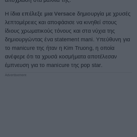
ΒΟΞ
Η ί
δια επέλεξε μια Versace
δημιουργία με χρυσές
λεπτομέρειες και αποφάσισε να κινηθεί στους
ίδιους χρωματικούς τόνους και στα νύχια της
Χωρίς Ταμπέλες
δημιουργώντας ένα statement mani. Υπεύθυνη για
το manicure της ήταν η Kim Truong, η οποία
Women's Forum
ανέφερε ότι τα χρυσά κοσμήματα αποτέλεσαν
έμπνευση για το manicure της pop star.
Hautes Grecians
Γάμος
Market News