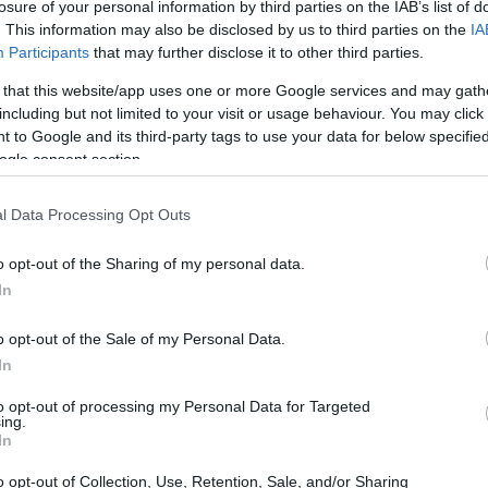
losure of your personal information by third parties on the IAB’s list of
. This information may also be disclosed by us to third parties on the
IA
Participants
that may further disclose it to other third parties.
 δεν πρέπει που περιέχουν σιλικόνες, καθώς βαραίνουν
 that this website/app uses one or more Google services and may gath
ο τριχωτό της κεφαλής να αναπνέει. Επομένως, επίλεξε
including but not limited to your visit or usage behaviour. You may click 
ίζουν τα μαλλιά εξίσου αποτελεσματικά.
 to Google and its third-party tags to use your data for below specifi
ogle consent section.
l Data Processing Opt Outs
o opt-out of the Sharing of my personal data.
In
o opt-out of the Sale of my Personal Data.
In
to opt-out of processing my Personal Data for Targeted
ing.
In
o opt-out of Collection, Use, Retention, Sale, and/or Sharing