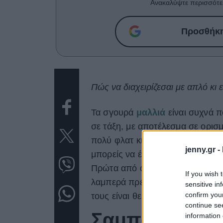
Ανακαλύψτε περισσότε
Προσθήκη 
Πώς να διαχειρίζεσαι με απλό κι
Τα σγουρά
μαλλιά
είναι συχνά π
σε τάξη, με αποτέλεσμα σε ορισμ
πολύ φλατ κι άτονα ή πολύ φριζα
jenny.gr -
μπορείς να έχεις τέλειες μπούκ
Πρώτα από όλα πρέπει να έχεις π
If you wish 
λαμπερά πρέπει να είναι υγιή και
sensitive in
confirm you
τους είναι θεμελιώδης.
continue se
Σαμπουάν και 
information 