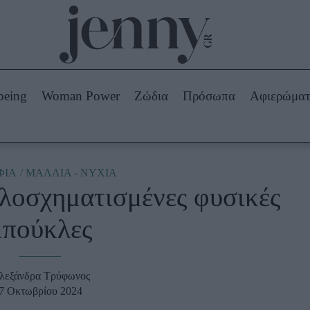
Beauty -
Ομορφιά
ABOUT US
ΔΙΑΦΗΜΙΣΤΕΙΤΕ
ΕΠΙΚΟΙΝΩΝΙΑ
being
Woman Power
Ζώδια
Πρόσωπα
Αφιερώμα
Skincare
ws
Μαλλιά - Νύχια
Μακιγιάζ
Beauty News
ΦΙΑ
ΜΑΛΛΙΑ - ΝΥΧΙΑ
αλοσχηματισμένες φυσικές
πα
Ζώδια
μπούκλες
λεξάνδρα Τρύφωνος
7 Οκτωβρίου 2024