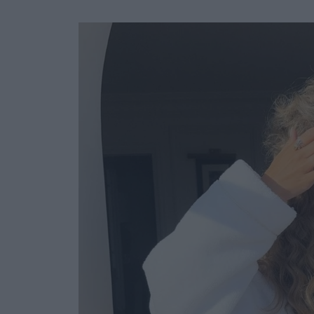
Ask the Gur
Success Stor
Αφιερώματα
ΒΟΞ
Hautes Grecians
Γάμος