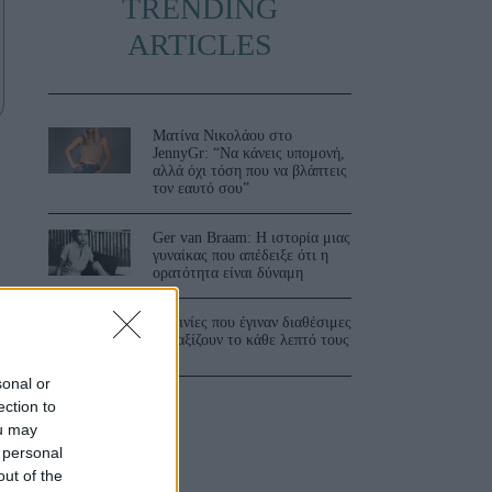
TRENDING
ARTICLES
Ματίνα Νικολάου στο
JennyGr: “Να κάνεις υπομονή,
αλλά όχι τόση που να βλάπτεις
τον εαυτό σου”
Ger van Braam: Η ιστορία μιας
γυναίκας που απέδειξε ότι η
ορατότητα είναι δύναμη
ς
3 ταινίες που έγιναν διαθέσιμες
και αξίζουν το κάθε λεπτό τους
sonal or
ection to
ou may
 personal
out of the