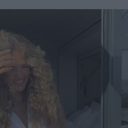
u
ies
Χωρίς Ταμπέλες
Market News