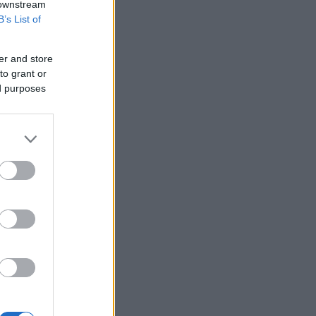
 downstream
B’s List of
er and store
to grant or
ed purposes