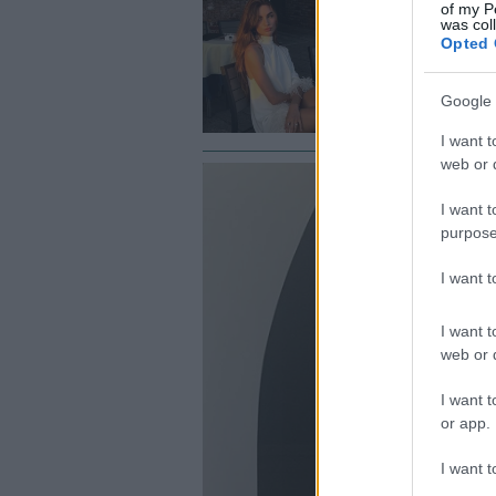
ΜΑ
of my P
was col
Τ
Opted 
π
Google 
I want t
web or d
I want t
purpose
I want 
I want t
web or d
I want t
or app.
I want t