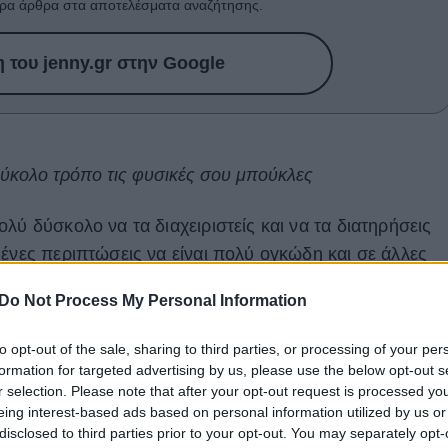
ρα άρθρα στα αποτελέσματα αναζήτησης.
του jenny.gr στην Google
 εύκολο τρόπο τις φυσικές σου μπούκλες
ολύ δύσκολο να τα διαχειριστείς και να τα διατηρήσεις
ένες περιπτώσεις να είναι πολύ ογκώδη και σε άλλες
ρισμένα. Ωστόσο, με λίγη φροντίδα και ιδανικές κινήσει
Do Not Process My Personal Information
λες με άψογα καθορισμένο σχήμα.
άντα υπόψη σου ότι για να είναι τα μαλλιά όμορφα και
to opt-out of the sale, sharing to third parties, or processing of your per
 δυνατά, γι' αυτό η υγεία των μαλλιών και η περιποίηση
formation for targeted advertising by us, please use the below opt-out s
r selection. Please note that after your opt-out request is processed y
eing interest-based ads based on personal information utilized by us or
conditioner
disclosed to third parties prior to your opt-out. You may separately opt-