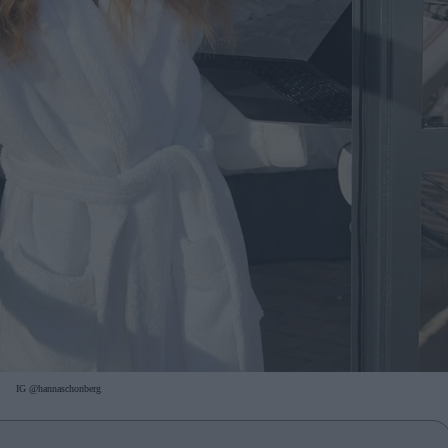
IG @hannaschonberg