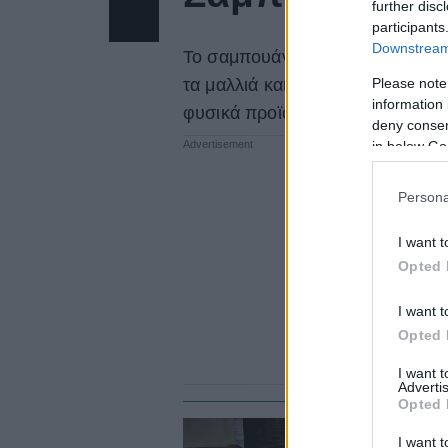
further disc
participants
Downstream 
Το σαμπουάν και το conditioner
Please note
τα μαλλιά και δεν επιτρέπουν στ
information 
φυσικά προϊόντα, τα οποία καθαρ
deny consent
in below Go
Persona
I want t
Opted 
I want t
Opted 
I want 
Advertis
Opted 
I want t