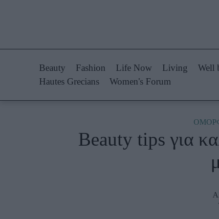
Life Now
Fashion
What's New
Shopping
Beauty
Fashion
Life Now
Living
Well 
Travel
Styling Tips
Hautes Grecians
Women's Forum
Culture
Fashion Ne
City Blogging
ΟΜΟΡ
Beauty tips για κ
Woman Power
Πρόσω
Parenting
Celebrities
Working Girl
Συνεντεύξεις
Α
Real Women
Who
True Stories