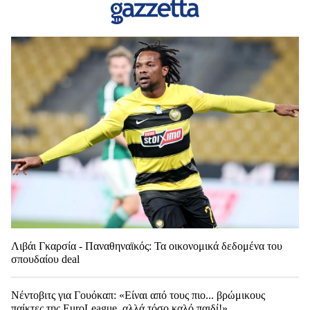
Λιβάι Γκαρσία - Παναθηναϊκός: Τα οικονομικά δεδομένα του
σπουδαίου deal
Νέντοβιτς για Γουόκαπ: «Είναι από τους πιο... βρώμικους
παίκτες της EuroLeague, αλλά τόσο καλό παιδί!»