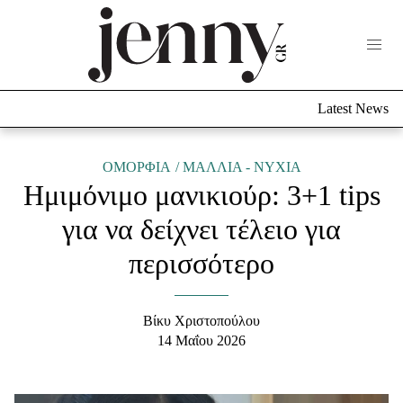
Life Now
What's New
Travel
Latest News
Culture
City Blogging
ABOUT US
ΔΙΑΦΗΜΙΣΤΕΙΤΕ
ΕΠΙΚΟΙΝΩΝΙΑ
ΟΜΟΡΦΙΑ
ΜΑΛΛΙΑ - ΝΥΧΙΑ
Ημιμόνιμο μανικιούρ: 3+1 tips
Fashion
για να δείχνει τέλειο για
Shopping
περισσότερο
Styling Tips
Fashion News
Βίκυ Χριστοπούλου
Beauty - Ομορφιά
14 Μαΐου 2026
Skincare
Μαλλιά - Νύχια