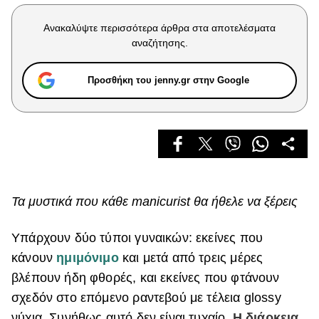
Celebrities
Συνεντεύξεις
Ανακαλύψτε περισσότερα άρθρα στα αποτελέσματα
Who
αναζήτησης.
True Stories
Ask the Guru
Προσθήκη του jenny.gr στην Google
Success Stories
Ζώδια
Living
Τα μυστικά που κάθε manicurist θα ήθελε να ξέρεις
Deco
Cooking
Υπάρχουν δύο τύποι γυναικών: εκείνες που
Green
κάνουν
ημιμόνιμο
και μετά από τρεις μέρες
βλέπουν ήδη φθορές, και εκείνες που φτάνουν
Αφιερώματα
σχεδόν στο επόμενο ραντεβού με τέλεια glossy
νύχια. Συνήθως αυτό δεν είναι τυχαίο.
Η διάρκεια