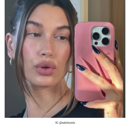
Μακιγιάζ
Beauty News
Well being
Ψυχολογία
Υγεία + Διατροφή
Σχέσεις & Σεξ
Fitness
Woman Power
Parenting
Working Girl
Real Women
Πρόσωπα
IG @nailsbyzola