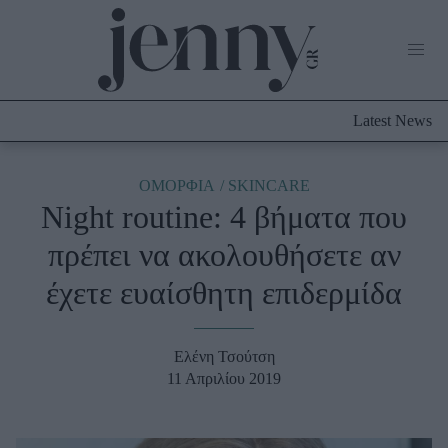
Life Now
What's New
Travel
Latest News
Culture
City Blogging
ABOUT US
ΔΙΑΦΗΜΙΣΤΕΙΤΕ
ΕΠΙΚΟΙΝΩΝΙΑ
ΟΜΟΡΦΙΑ
SKINCARE
Night routine: 4 βήματα που
Fashion
πρέπει να ακολουθήσετε αν
Shopping
έχετε ευαίσθητη επιδερμίδα
Styling Tips
Fashion News
Ελένη Τσούτση
Beauty - Ομορφιά
11 Απριλίου 2019
Skincare
Μαλλιά - Νύχια