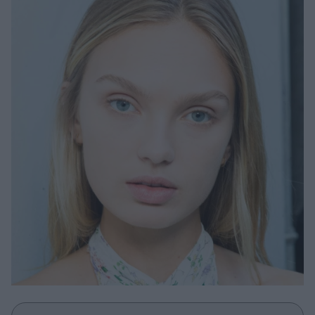
Μακιγιάζ
Beauty News
Well being
Ψυχολογία
Υγεία + Διατροφή
Σχέσεις & Σεξ
Fitness
Woman Power
Parenting
Working Girl
Real Women
Πρόσωπα