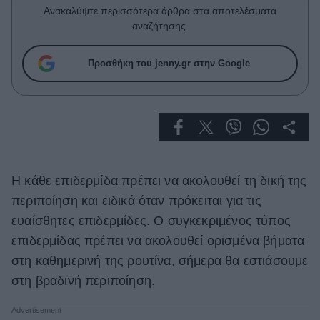
Celebrities
Ανακαλύψτε περισσότερα άρθρα στα αποτελέσματα
Συνεντεύξεις
αναζήτησης.
Who
True Stories
Προσθήκη του jenny.gr στην Google
Ask the Guru
Success Stories
Ζώδια
Η κάθε επιδερμίδα πρέπει να ακολουθεί τη δική της
Living
περιποίηση και ειδικά όταν πρόκειται για τις
Deco
ευαίσθητες επιδερμίδες. Ο συγκεκριμένος τύπος
Cooking
επιδερμίδας πρέπει να ακολουθεί ορισμένα βήματα
Green
στη καθημερινή της ρουτίνα, σήμερα θα εστιάσουμε
στη βραδινή περιποίηση.
Αφιερώματα