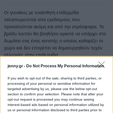
Οι γυναίκες με ευαίσθητη επιδερμίδα
ταλαιπωρούνται από ερεθισμούς που
προκαλούνται ακόμη και από την ατμόσφαιρα. Το
βράδυ λοιπόν θα βοηθήσει αρκετά να υπάρχει στο
δωμάτιο σας ένας ιονιστής ο οποίος καθαρίζει το
χώρο και δεν επιτρέπει να δημιουργηθούν τυχόν
αλλεργίες στην επιδερμίδα.
jenny.gr -
Do Not Process My Personal Information
Δείτε ακόμη:
Οι 7 top κρέμες ματιών που θα δώσουν την
If you wish to opt-out of the sale, sharing to third parties, or
processing of your personal or sensitive information for
απόλυτη λάμψη στο βλέμμα σας
targeted advertising by us, please use the below opt-out
section to confirm your selection. Please note that after your
opt-out request is processed you may continue seeing
interest-based ads based on personal information utilized by
us or personal information disclosed to third parties prior to