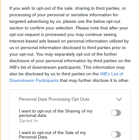
If you wish to opt-out of the sale, sharing to third parties, or
processing of your personal or sensitive information for
targeted advertising by us, please use the below opt-out
section to confirm your selection. Please note that after your
opt-out request is processed you may continue seeing
interest-based ads based on personal information utilized by
us or personal information disclosed to third parties prior to
your opt-out. You may separately opt-out of the further
disclosure of your personal information by third parties on the
IAB’s list of downstream participants. This information may
also be disclosed by us to third parties on the
IAB’s List of
Downstream Participants
that may further disclose it to other
third parties.
Please note that this website/app uses one or more Google
Personal Data Processing Opt Outs
services and may gather and store information including but
#5.
Εκτός από τα διάφορα οφέλη που προσφέρει
not limited to your visit or usage behaviour. You may click to
I want to opt-out of the Sharing of my
personal data.
στην υγεία, μπορείτε να χρησιμοποιήσετε το λάδι
grant or deny consent to Google and its third-party tags to
Opted In
use your data for below specified purposes in below Google
καρύδας για τη θεραπεία της ακμής, επίσης. Το
consent section.
I want to opt-out of the Sale of my
έλαιο καρύδας έχει φυσικές αντιβακτηριακές
Personal Data.