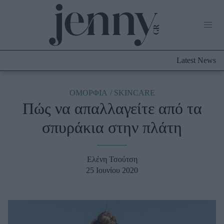
Life Now
What's New
Travel
Latest News
Culture
City Blogging
ABOUT US
ΔΙΑΦΗΜΙΣΤΕΙΤΕ
ΕΠΙΚΟΙΝΩΝΙΑ
ΟΜΟΡΦΙΑ
SKINCARE
Πώς να απαλλαγείτε από τα
Fashion
σπυράκια στην πλάτη
Shopping
Styling Tips
Fashion News
Ελένη Τσούτση
25 Ιουνίου 2020
Beauty - Ομορφιά
Skincare
Μαλλιά - Νύχια