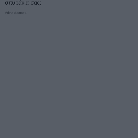
σπυράκια σας;
ΒΟΞ
Χωρίς Ταμπέλες
Women's Forum
Hautes Grecians
Γάμος
Market News