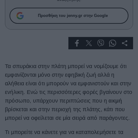
Celebrities
Συνεντεύξεις
Προσθήκη του jenny.gr στην Google
Who
True Stories
Ask the Guru
Success Stories
Ζώδια
Τα σπυράκια στην πλάτη μπορεί να νομίζουμε ότι
εμφανίζονται μόνο στην εφηβική ζωή αλλά η
Living
αλήθεια είναι ότι μπορούν να εμφανιστούν και στην
ενήλικη. Ενώ τις περισσότερες φορές βγαίνουν στο
Deco
πρόσωπο, υπάρχουν περιπτώσεις που η
ακμή
Cooking
βρίσκεται και στην περιοχή της πλάτης, κάτι που
Green
μπορεί να οφείλεται σε μία σειρά από παράγοντες.
Αφιερώματα
Τι μπορείτε να κάνετε για να καταπολεμήσετε τα