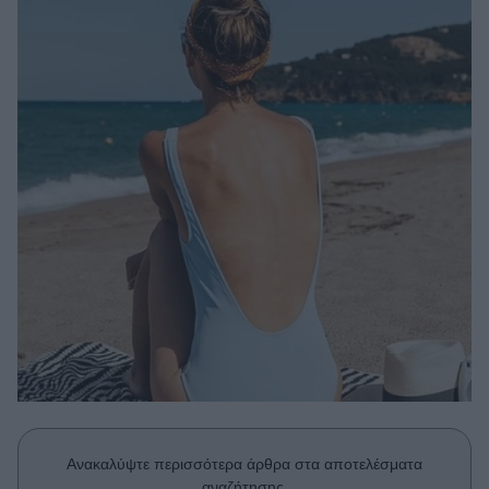
Μακιγιάζ
Beauty News
Well being
Ψυχολογία
Υγεία + Διατροφή
Σχέσεις & Σεξ
Fitness
Woman Power
Parenting
Working Girl
Real Women
Πρόσωπα
Ανακαλύψτε περισσότερα άρθρα στα αποτελέσματα
αναζήτησης.