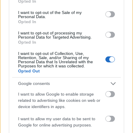
Opted In
use your data for below specified purposes in below Google
πούδρας. Ένα tip, που μπορείτε να ακολουθήσετε,
consent section.
I want to opt-out of the Sale of my
είναι η εφαρμογή concealer με το δάχτυλό σας, με
Personal Data.
Opted In
απαλές, ταμποναριστές κινήσεις έτσι ώστε να το
στρώσετε όπως σας βολεύει, στα σωστά σημεία.
I want to opt-out of processing my
Personal Data for Targeted Advertising.
Opted In
I want to opt-out of Collection, Use,
Retention, Sale, and/or Sharing of my
Personal Data that Is Unrelated with the
Purposes for which it was collected.
Ακολουθήστε
Opted Out
το
jenny.gr
στο
google news
και
Google consents
μάθετε τα πάντα γύρω από τα
I want to allow Google to enable storage
καλύτερα προϊόντα ομορφιάς, την
related to advertising like cookies on web or
τέλεια εφαρμογή τους και τα πιο
device identifiers in apps.
hot beauty news.
I want to allow my user data to be sent to
Google for online advertising purposes.