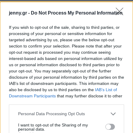
jenny.gr -
Do Not Process My Personal Information
If you wish to opt-out of the sale, sharing to third parties, or
processing of your personal or sensitive information for
targeted advertising by us, please use the below opt-out
section to confirm your selection. Please note that after your
opt-out request is processed you may continue seeing
interest-based ads based on personal information utilized by
us or personal information disclosed to third parties prior to
your opt-out. You may separately opt-out of the further
disclosure of your personal information by third parties on the
IAB’s list of downstream participants. This information may
also be disclosed by us to third parties on the
IAB’s List of
Downstream Participants
that may further disclose it to other
third parties.
Please note that this website/app uses one or more Google
Personal Data Processing Opt Outs
services and may gather and store information including but
Tip:
Όταν βάφεστε,
αποφύγετε τις υπερβολές με
not limited to your visit or usage behaviour. You may click to
I want to opt-out of the Sharing of my
personal data.
grant or deny consent to Google and its third-party tags to
την ποσότητα του concealer,
του makeup ή της