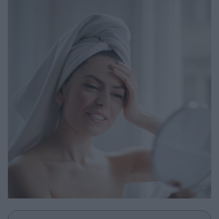
Μακιγιάζ
Beauty News
Well being
Ψυχολογία
Υγεία + Διατροφή
Σχέσεις & Σεξ
Fitness
Woman Power
Parenting
Working Girl
Real Women
Πρόσωπα