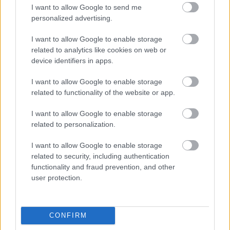
I want to allow Google to send me
personalized advertising.
ΔΙΑΒΑΖΟΝΤΑΙ ΤΩΡΑ
I want to allow Google to enable storage
related to analytics like cookies on web or
device identifiers in apps.
I want to allow Google to enable storage
Το gadget από τα IKEA που κοστίζει κάτω από 2
related to functionality of the website or app.
ευρώ και θα βάλει σε τάξη το ντουλάπι της
κουζίνας σου
I want to allow Google to enable storage
related to personalization.
Όσοι μεγάλωσαν χωρίς κινητά, απέκτησαν 6
I want to allow Google to enable storage
δεξιότητες ζωής που οι νέοι δεν θα μάθουν ποτέ
related to security, including authentication
functionality and fraud prevention, and other
user protection.
10 διάφανα γαλλικά μανικιούρ για το απόλυτο
clean girl look
CONFIRM