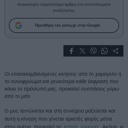
Celebrities
Ανακαλύψτε περισσότερα άρθρα στα αποτελέσματα
Συνεντεύξεις
αναζήτησης.
Who
True Stories
Προσθήκη του jenny.gr στην Google
Ask the Guru
Success Stories
Ζώδια
Living
Οι επαναλαμβανόμενες κινήσεις από το χαμόγελο ή
το συνοφρύωμα και γενικότερα κάθε έκφραση που
Deco
κάνει το πρόσωπό μας, προκαλεί συσπάσεις γύρω
Cooking
από το μάτι
Green
Ο μυς τεντώνεται και στη συνέχεια μαζεύεται και
Αφιερώματα
αυτή η κίνηση που γίνεται αρκετές φορές μέσα
στην ημέρα, προκαλεί τις
λεπτές γραμμές.
Ακόμη,
ο