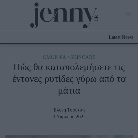
Life Now
What's New
Travel
Latest News
Culture
City Blogging
ABOUT US
ΔΙΑΦΗΜΙΣΤΕΙΤΕ
ΕΠΙΚΟΙΝΩΝΙΑ
ΟΜΟΡΦΙΑ
SKINCARE
Πώς θα καταπολεμήσετε τις
Fashion
έντονες ρυτίδες γύρω από τα
Shopping
μάτια
Styling Tips
Fashion News
Ελένη Τσούτση
Beauty - Ομορφιά
3 Απριλίου 2022
Skincare
Μαλλιά - Νύχια