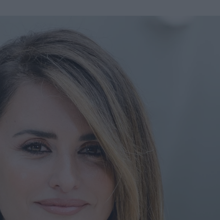
u
ies
Χωρίς Ταμπέλες
Market News