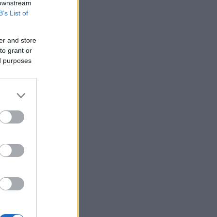
 downstream
B’s List of
er and store
to grant or
ed purposes