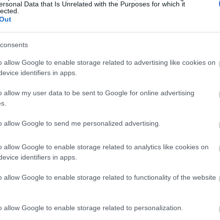
ersonal Data that Is Unrelated with the Purposes for which it
lected.
Out
ην κρέμα προσώπου, που ταιριάζει απόλυτα στον τύπο
ο DNA, η ισορροπημένη διατροφή και η άσκηση
consents
 δική σας καθημερινή προσπάθεια είναι πολύτιμη.
o allow Google to enable storage related to advertising like cookies on
 με τις καλύτερες
κρέμες κατά της γήρανσης
που
evice identifiers in apps.
 ξεχωριστά, για να βρείτε το δικό σας αγαπημένο
o allow my user data to be sent to Google for online advertising
ο όμορφη και λαμπερή πλευρά σας.
s.
to allow Google to send me personalized advertising.
o allow Google to enable storage related to analytics like cookies on
evice identifiers in apps.
o allow Google to enable storage related to functionality of the website
o allow Google to enable storage related to personalization.