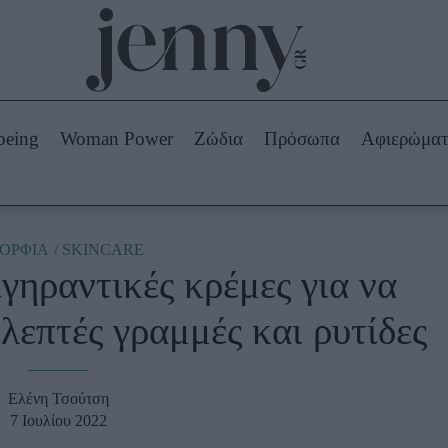
Beauty -
Ομορφιά
ABOUT US
ΔΙΑΦΗΜΙΣΤΕΙΤΕ
ΕΠΙΚΟΙΝΩΝΙΑ
being
Woman Power
Ζώδια
Πρόσωπα
Αφιερώμα
Skincare
ws
Μαλλιά - Νύχια
Μακιγιάζ
Beauty News
ΟΡΦΙΑ
SKINCARE
ιγηραντικές κρέμες για να
πα
Ζώδια
λεπτές γραμμές και ρυτίδες
Ελένη Τσούτση
7 Ιουλίου 2022