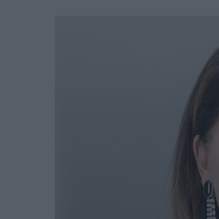
Ask the Gur
Success Stor
Αφιερώματα
ΒΟΞ
Hautes Grecians
Γάμος