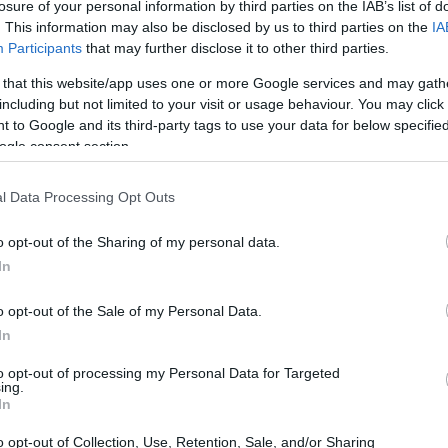
losure of your personal information by third parties on the IAB’s list of
. This information may also be disclosed by us to third parties on the
IA
Participants
that may further disclose it to other third parties.
 that this website/app uses one or more Google services and may gath
including but not limited to your visit or usage behaviour. You may click 
 to Google and its third-party tags to use your data for below specifi
ogle consent section.
l Data Processing Opt Outs
o opt-out of the Sharing of my personal data.
In
o opt-out of the Sale of my Personal Data.
INCARE
In
est of: 5 serums με βιταμίνη C που θα χαρίσουν
to opt-out of processing my Personal Data for Targeted
οναδική λάμψη στην επιδερμίδα σας
ing.
In
o opt-out of Collection, Use, Retention, Sale, and/or Sharing