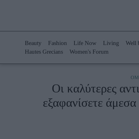
Life Now
Fashion
What's New
Shopping
Beauty
Fashion
Life Now
Living
Well 
Travel
Styling Tips
Hautes Grecians
Women's Forum
Culture
Fashion Ne
City Blogging
ΟΜ
Οι καλύτερες αντ
Woman Power
Πρόσω
εξαφανίσετε άμεσα 
Parenting
Celebrities
Working Girl
Συνεντεύξεις
Real Women
Who
True Stories