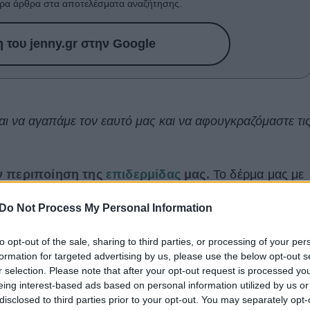
ρα άρθρα στα αποτελέσματα αναζήτησης.
του jenny.gr στην Google
αι να αγαπάμε τον εαυτό μας και να αφουγκραζόμαστε τι
ην περιποίηση της
επιδερμίδας
μας.
Το δέρμα μας με
από διαφορετικές φάσεις και αν κάτι μπορούμε να
Do Not Process My Personal Information
τα κατάλληλα skincare προϊόντα.
to opt-out of the sale, sharing to third parties, or processing of your per
 λόγω της πανδημίας πολλές γυναίκες έκαναν στροφή
formation for targeted advertising by us, please use the below opt-out s
 τις ενδιαφέρει περισσότερο να φροντίζουν το δέρμα
r selection. Please note that after your opt-out request is processed y
ραίτητα συστατικά που πρέπει να επενδύσουν και ποια
eing interest-based ads based on personal information utilized by us or
disclosed to third parties prior to your opt-out. You may separately opt-