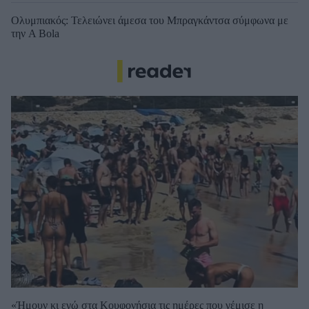
Ολυμπιακός: Τελειώνει άμεσα του Μπραγκάντσα σύμφωνα με
την A Bola
«Ήμουν κι εγώ στα Κουφονήσια τις ημέρες που γέμισε η