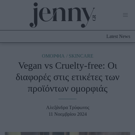
Life Now
What's New
Travel
Latest News
Culture
City Blogging
ABOUT US
ΔΙΑΦΗΜΙΣΤΕΙΤΕ
ΕΠΙΚΟΙΝΩΝΙΑ
ΟΜΟΡΦΙΑ
SKINCARE
Vegan vs Cruelty-free: Οι
Fashion
διαφορές στις ετικέτες των
Shopping
προϊόντων ομορφιάς
Styling Tips
Fashion News
Αλεξάνδρα Τρύφωνος
Beauty - Ομορφιά
11 Νοεμβρίου 2024
Skincare
Μαλλιά - Νύχια