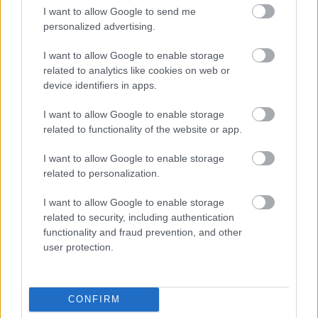
I want to allow Google to send me
ετικέτες δείχνουν ευαισθησία απέναντι στα ζώα,
personalized advertising.
καλύπτουν διαφορετικές πτυχές της παραγωγής
I want to allow Google to enable storage
ενός καλλυντικού. Όσοι ενδιαφέρονται να
related to analytics like cookies on web or
αποφύγουν οποιαδήποτε μορφή κακοποίησης των
device identifiers in apps.
ζώων συνήθως αναζητούν προϊόντα που είναι και
I want to allow Google to enable storage
vegan και cruelty-free, ώστε να είναι σίγουροι ότι
related to functionality of the website or app.
το προϊόν ούτε περιέχει ζωικά συστατικά ούτε έχει
δοκιμαστεί σε ζώα.
I want to allow Google to enable storage
related to personalization.
I want to allow Google to enable storage
related to security, including authentication
functionality and fraud prevention, and other
user protection.
CONFIRM