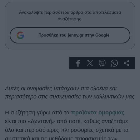
Celebrities
Συνεντεύξεις
Ανακαλύψτε περισσότερα άρθρα στα αποτελέσματα
Who
αναζήτησης.
True Stories
Ask the Guru
Προσθήκη του jenny.gr στην Google
Success Stories
Ζώδια
Living
Αυτές οι ονομασίες υπάρχουν πια ολοένα και
περισσότερο στις συσκευασίες των καλλυντικών μας
Deco
Cooking
Green
Η συζήτηση γύρω από τα
προϊόντα ομορφιάς
είναι πιο «ζωντανή» από ποτέ, καθώς αναζητάμε
Αφιερώματα
όλο και περισσότερες πληροφορίες σχετικά με τα
συστατικά και τις μεθόδους παρασκευής των