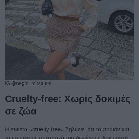
IG @negin_mirsalehi
Cruelty-free: Χωρίς δοκιμές
σε ζώα
Η ετικέτα «cruelty-free» δηλώνει ότι το προϊόν και
τα επιμέρους συστατικά του δεν έχουν δοκιμαστεί