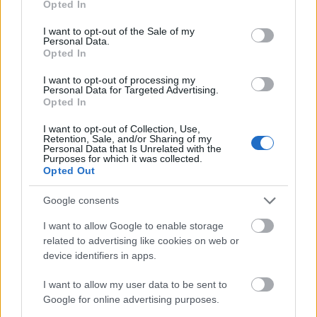
Opted In
use your data for below specified purposes in below Google
consent section.
I want to opt-out of the Sale of my
Personal Data.
Opted In
I want to opt-out of processing my
Personal Data for Targeted Advertising.
Opted In
I want to opt-out of Collection, Use,
Retention, Sale, and/or Sharing of my
Personal Data that Is Unrelated with the
IG @negin_mirsalehi
Purposes for which it was collected.
Opted Out
Οι διαφορές και η σημασία
Google consents
των δύο εννοιών
I want to allow Google to enable storage
related to advertising like cookies on web or
device identifiers in apps.
Η κατανόηση της διαφοράς μεταξύ vegan και
cruelty-free είναι σημαντική για όλους εμάς που
I want to allow my user data to be sent to
ίσως επιθυμούμε να κάνουμε πιο συνειδητές
Google for online advertising purposes.
επιλογές. Αν και, είναι γεγονός ότι και οι δύο