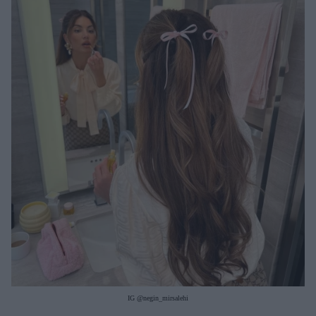
Μακιγιάζ
Beauty News
Well being
Ψυχολογία
Υγεία + Διατροφή
Σχέσεις & Σεξ
Fitness
Woman Power
Parenting
Working Girl
Real Women
Πρόσωπα
IG @negin_mirsalehi