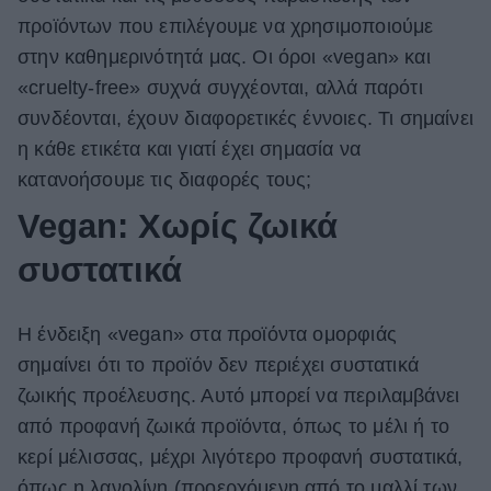
προϊόντων που επιλέγουμε να χρησιμοποιούμε
ΒΟΞ
στην καθημερινότητά μας. Οι όροι «vegan» και
«cruelty-free» συχνά συγχέονται, αλλά παρότι
Χωρίς Ταμπέλες
συνδέονται, έχουν διαφορετικές έννοιες. Τι σημαίνει
η κάθε ετικέτα και γιατί έχει σημασία να
κατανοήσουμε τις διαφορές τους;
Women's Forum
Vegan: Χωρίς ζωικά
συστατικά
Hautes Grecians
Η ένδειξη «vegan» στα προϊόντα ομορφιάς
σημαίνει ότι το προϊόν δεν περιέχει συστατικά
Γάμος
ζωικής προέλευσης. Αυτό μπορεί να περιλαμβάνει
από προφανή ζωικά προϊόντα, όπως το μέλι ή το
Market News
κερί μέλισσας, μέχρι λιγότερο προφανή συστατικά,
όπως η λανολίνη (προερχόμενη από το μαλλί των