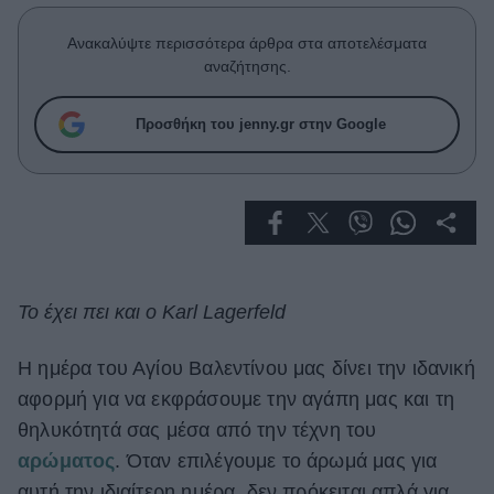
Celebrities
Συνεντεύξεις
Ανακαλύψτε περισσότερα άρθρα στα αποτελέσματα
Who
αναζήτησης.
True Stories
Ask the Guru
Προσθήκη του jenny.gr στην Google
Success Stories
Ζώδια
Living
Το έχει πει και ο Karl Lagerfeld
Deco
Cooking
Η ημέρα του Αγίου Βαλεντίνου μας δίνει την ιδανική
Green
αφορμή για να εκφράσουμε την αγάπη μας και τη
θηλυκότητά σας μέσα από την τέχνη του
Αφιερώματα
αρώματος
. Όταν επιλέγουμε το άρωμά μας για
αυτή την ιδιαίτερη ημέρα, δεν πρόκειται απλά για