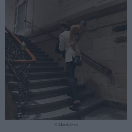
Μακιγιάζ
Beauty News
Well being
Ψυχολογία
Υγεία + Διατροφή
Σχέσεις & Σεξ
Fitness
Woman Power
Parenting
Working Girl
Real Women
Πρόσωπα
IG @jessideoliveira