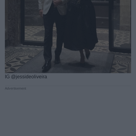
IG @jessideoliveira