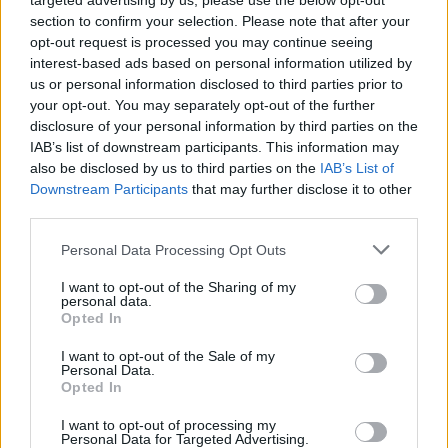
targeted advertising by us, please use the below opt-out
section to confirm your selection. Please note that after your
opt-out request is processed you may continue seeing
interest-based ads based on personal information utilized by
us or personal information disclosed to third parties prior to
your opt-out. You may separately opt-out of the further
disclosure of your personal information by third parties on the
IAB’s list of downstream participants. This information may
also be disclosed by us to third parties on the
IAB’s List of
Downstream Participants
that may further disclose it to other
third parties.
Please note that this website/app uses one or more Google
Personal Data Processing Opt Outs
services and may gather and store information including but
not limited to your visit or usage behaviour. You may click to
I want to opt-out of the Sharing of my
personal data.
grant or deny consent to Google and its third-party tags to
Opted In
use your data for below specified purposes in below Google
Νarciso Rodriguez for her edp intense – Βρες
consent section.
I want to opt-out of the Sale of my
Personal Data.
το
εδώ
Opted In
I want to opt-out of processing my
Personal Data for Targeted Advertising.