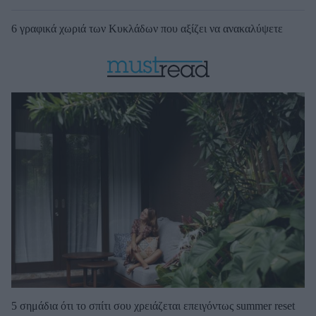
6 γραφικά χωριά των Κυκλάδων που αξίζει να ανακαλύψετε
5 σημάδια ότι το σπίτι σου χρειάζεται επειγόντως summer reset