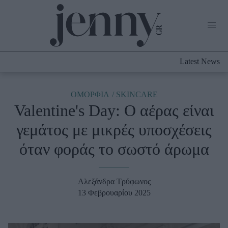
Life Now
What's New
Travel
Latest News
Culture
City Blogging
ABOUT US
ΔΙΑΦΗΜΙΣΤΕΙΤΕ
ΕΠΙΚΟΙΝΩΝΙΑ
ΟΜΟΡΦΙΑ
SKINCARE
Valentine's Day: Ο αέρας είναι
Fashion
γεμάτος με μικρές υποσχέσεις
Shopping
όταν φοράς το σωστό άρωμα
Styling Tips
Fashion News
Αλεξάνδρα Τρύφωνος
Beauty - Ομορφιά
13 Φεβρουαρίου 2025
Skincare
Μαλλιά - Νύχια