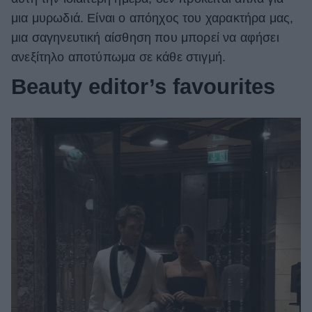
μια μυρωδιά. Είναι ο απόηχος του χαρακτήρα μας,
ΒΟΞ
μια σαγηνευτική αίσθηση που μπορεί να αφήσει
ανεξίτηλο αποτύπωμα σε κάθε στιγμή.
Χωρίς Ταμπέλες
Beauty editor’s favourites
Women's Forum
Hautes Grecians
Γάμος
Market News