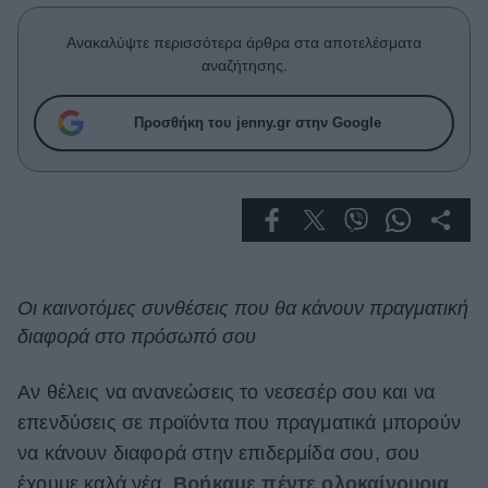
Celebrities
Συνεντεύξεις
Ανακαλύψτε περισσότερα άρθρα στα αποτελέσματα
Who
αναζήτησης.
True Stories
Ask the Guru
Προσθήκη του jenny.gr στην Google
Success Stories
Ζώδια
Living
Οι καινοτόμες συνθέσεις που θα κάνουν πραγματική
διαφορά στο πρόσωπό σου
Deco
Cooking
Green
Αν θέλεις να ανανεώσεις το νεσεσέρ σου και να
επενδύσεις σε προϊόντα που πραγματικά μπορούν
Αφιερώματα
να κάνουν διαφορά στην επιδερμίδα σου, σου
έχουμε καλά νέα.
Βρήκαμε πέντε ολοκαίνουρια