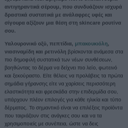
αντιγηραντικά σέρουμ, που συνδυάζουν ισχυρά
ΒΟΞ
δραστικά συστατικά με ανάλαφρες υφές και
σίγουρα αξίζουν μια θέση στη skincare ρουτίνα
Χωρίς Ταμπέλες
σου.
Υαλουρονικό οξύ, πεπτίδια,
μπακουκιόλη
,
νιασιναμίδη και ρετινόλη
βρίσκονται ανάμεσα στα
Women's Forum
πιο δημοφιλή συστατικά των νέων συνθέσεων,
βοηθώντας το δέρμα να δείχνει πιο λείο, φωτεινό
Hautes Grecians
και ξεκούραστο. Είτε θέλεις να προλάβεις τα πρώτα
σημάδια γήρανσης είτε να χαρίσεις περισσότερη
ελαστικότητα και φρεσκάδα στην επιδερμίδα σου,
Γάμος
υπάρχουν πλέον επιλογές για κάθε ηλικία και τύπο
δέρματος. Το σημαντικό είναι να επιλέξεις προϊόντα
που ταιριάζουν στις ανάγκες σου και να τα
Market News
χρησιμοποιείς με συνέπεια, ώστε να δεις