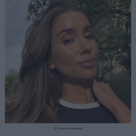
Μακιγιάζ
Beauty News
Well being
Ψυχολογία
Υγεία + Διατροφή
Σχέσεις & Σεξ
Fitness
Woman Power
Parenting
Working Girl
Real Women
Πρόσωπα
IG @emilietommerberg