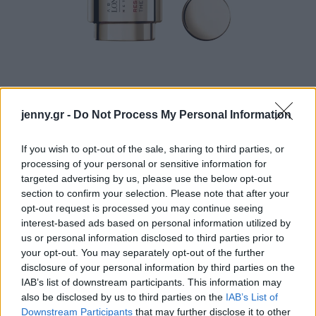
Εμπνευσμένο από το Senevisium, το μοναδικό
jenny.gr -
Do Not Process My Personal Information
αυτό σύμπλοκο μακροζωίας συνδυάζει τη Ραμνόζη,
τη Νιασιναμίδη, και το Pro-Xylane™
If you wish to opt-out of the sale, sharing to third parties, or
Τριαντάφυλλου με την Ταυρίνη για να στοχεύσει τις
processing of your personal or sensitive information for
κυριότερες ανάγκες της επιδερμίδας ενάντια στη
targeted advertising by us, please use the below opt-out
section to confirm your selection. Please note that after your
γήρανση.
opt-out request is processed you may continue seeing
interest-based ads based on personal information utilized by
us or personal information disclosed to third parties prior to
your opt-out. You may separately opt-out of the further
disclosure of your personal information by third parties on the
IAB’s list of downstream participants. This information may
also be disclosed by us to third parties on the
IAB’s List of
Downstream Participants
that may further disclose it to other