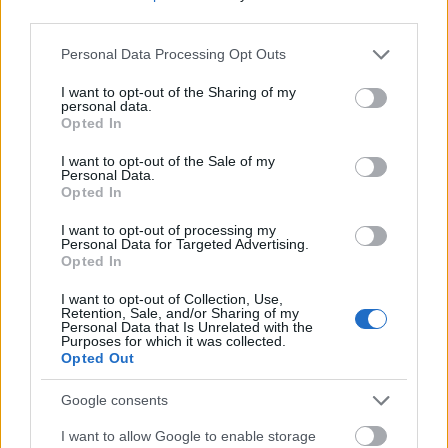
third parties.
Please note that this website/app uses one or more Google
Personal Data Processing Opt Outs
services and may gather and store information including but
not limited to your visit or usage behaviour. You may click to
I want to opt-out of the Sharing of my
personal data.
grant or deny consent to Google and its third-party tags to
Opted In
use your data for below specified purposes in below Google
consent section.
I want to opt-out of the Sale of my
Personal Data.
Opted In
I want to opt-out of processing my
Personal Data for Targeted Advertising.
Opted In
I want to opt-out of Collection, Use,
Retention, Sale, and/or Sharing of my
Personal Data that Is Unrelated with the
Purposes for which it was collected.
Opted Out
Google consents
I want to allow Google to enable storage