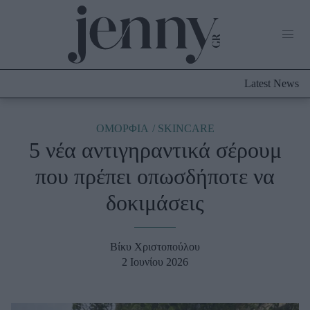
Life Now
What's New
Travel
Latest News
Culture
City Blogging
ABOUT US
ΔΙΑΦΗΜΙΣΤΕΙΤΕ
ΕΠΙΚΟΙΝΩΝΙΑ
ΟΜΟΡΦΙΑ
SKINCARE
5 νέα αντιγηραντικά σέρουμ
Fashion
που πρέπει οπωσδήποτε να
Shopping
δοκιμάσεις
Styling Tips
Fashion News
Βίκυ Χριστοπούλου
Beauty - Ομορφιά
2 Ιουνίου 2026
Skincare
Μαλλιά - Νύχια