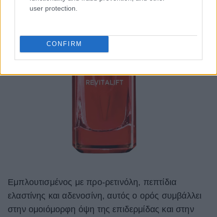
user protection.
CONFIRM
Eμπλουτισμένος με προ-ρετινόλη, πεπτίδια
ελαστίνης και αδενοσίνη, αυτός ο ορός συμβάλλει
στην ομοιόμορφη όψη της επιδερμίδας και στην