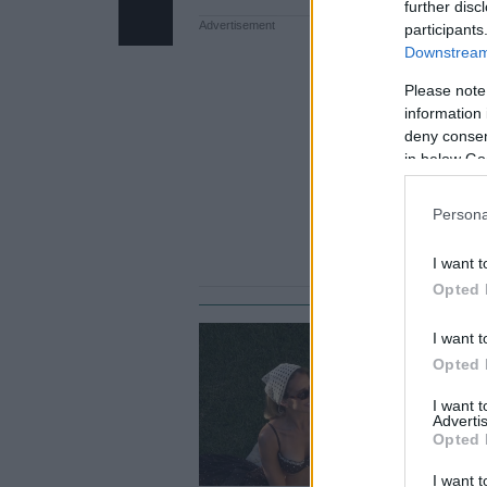
further disc
participants
Downstream 
Please note
information 
deny consent
in below Go
Persona
I want t
Opted 
I want t
ΜΑ
Opted 
Τ
I want 
κ
Advertis
Opted 
I want t