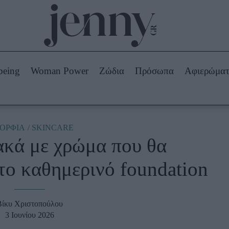
Beauty -
Ομορφιά
ABOUT US
ΔΙΑΦΗΜΙΣΤΕΙΤΕ
ΕΠΙΚΟΙΝΩΝΙΑ
being
Woman Power
Ζώδια
Πρόσωπα
Αφιερώμα
Skincare
ws
Μαλλιά - Νύχια
Μακιγιάζ
Beauty News
ΟΡΦΙΑ
SKINCARE
ακά με χρώμα που θα
πα
Ζώδια
το καθημερινό foundation
Βίκυ Χριστοπούλου
3 Ιουνίου 2026