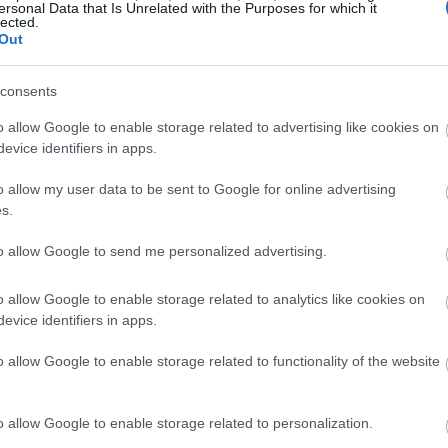
ersonal Data that Is Unrelated with the Purposes for which it
lected.
Out
ύπου «second skin» είτε ένα πιο έντονα καλυπτικό
ιακά με χρώμα
που ακολουθούν, είναι βέβαιο ότι θα
consents
mer go-to:
o allow Google to enable storage related to advertising like cookies on
ιακά με χρώμα που
evice identifiers in apps.
ιμάσεις
o allow my user data to be sent to Google for online advertising
s.
to allow Google to send me personalized advertising.
ral Fluid Tinted SPF50,
o allow Google to enable storage related to analytics like cookies on
Απόκτησέ το
εδώ
evice identifiers in apps.
o allow Google to enable storage related to functionality of the website
o allow Google to enable storage related to personalization.