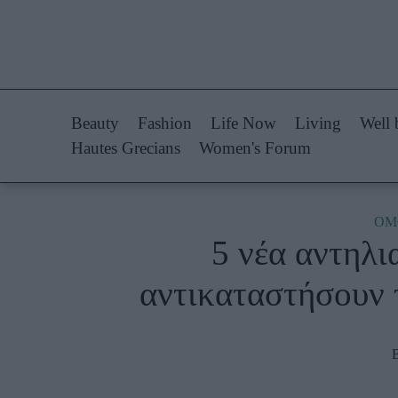
Life Now
Fashion
What's New
Shopping
Beauty
Fashion
Life Now
Living
Well 
Travel
Styling Tips
Hautes Grecians
Women's Forum
Culture
Fashion Ne
City Blogging
ΟΜ
5 νέα αντηλι
Woman Power
Πρόσω
αντικαταστήσουν 
Parenting
Celebrities
Working Girl
Συνεντεύξεις
Real Women
Who
True Stories