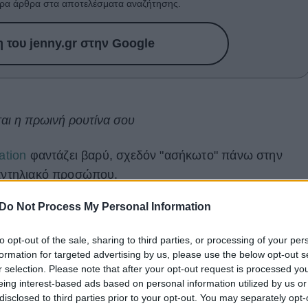
ρα άρθρα στα αποτελέσματα αναζήτησης.
του jenny.gr στην Google
αι η πρωινή ρουτίνα σου
ation
φαντάζει βαρύ, σχεδόν "ασήκωτο" πάνω στην
 αντηλιακό προσώπου.
ες συνθέσεις, που ξεχωρίζουν γιατί συνδυάζουν
Do Not Process My Personal Information
νο βήμα.
Εξισορροπούν τον τόνο του δέρματος,
to opt-out of the sale, sharing to third parties, or processing of your per
ι χαρίζουν φυσικό αποτέλεσμα χωρίς να βαραίνουν
formation for targeted advertising by us, please use the below opt-out s
τεύοντας την επιδερμίδα από τις βλαβερές ακτίνε
r selection. Please note that after your opt-out request is processed y
ς συνθέσεις περιέχουν ενυδατικά και αντιοξειδωτικά
eing interest-based ads based on personal information utilized by us or
disclosed to third parties prior to your opt-out. You may separately opt-
ία της επιδερμίδας μέσα στη μέρα.