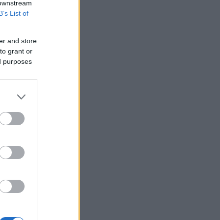
 downstream
B’s List of
er and store
to grant or
ed purposes