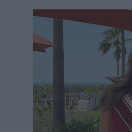
Ask the Gur
Success Stor
Αφιερώματα
ΒΟΞ
Hautes Grecians
Γάμος