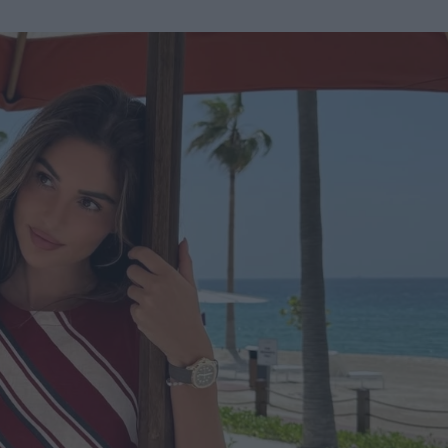
u
ies
Χωρίς Ταμπέλες
Market News