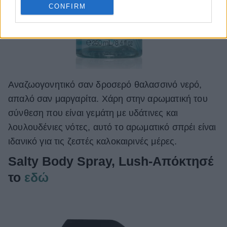
CONFIRM
Αναζωογονητικό σαν δροσερό θαλασσινό νερό,
απαλό σαν μαργαρίτα. Χάρη στην αρωματική του
σύνθεση που είναι γεμάτη με υδάτινες και
λουλουδένιες νότες, αυτό το αρωματικό σπρέι είναι
ιδανικό για τις ζεστές καλοκαιρινές μέρες.
Salty Body Spray, Lush-Απόκτησέ
το
εδώ