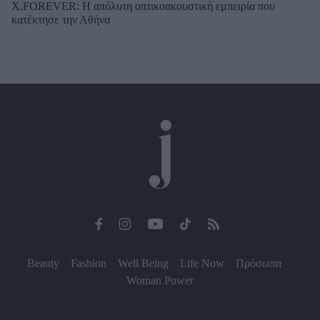
X.FOREVER: Η απόλυτη οπτικοακουστική εμπειρία που
κατέκτησε την Αθήνα
Beauty
Fashion
Well Being
Life Now
Πρόσωπα
Woman Power