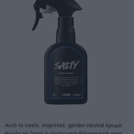
Αυτό το οικείο, σοφιστικέ, gender-neutral άρωμα
θυμίζει τη ζεστή κι ηλιόλουστη θάλασσα και είναι