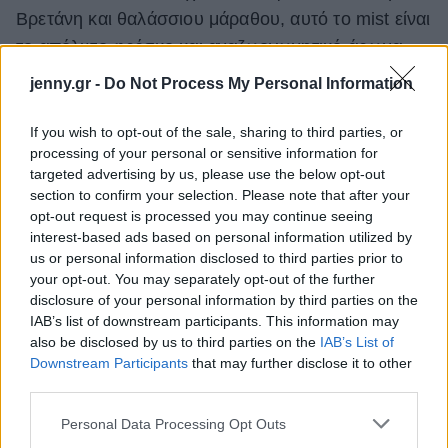
Βρετάνη και θαλάσσιου μάραθου, αυτό το mist είναι
το απόλυτο φρέσκο και αναζωογωνητικό άρωμα
του καλοκαιριού.
jenny.gr -
Do Not Process My Personal Information
If you wish to opt-out of the sale, sharing to third parties, or
processing of your personal or sensitive information for
targeted advertising by us, please use the below opt-out
section to confirm your selection. Please note that after your
opt-out request is processed you may continue seeing
interest-based ads based on personal information utilized by
us or personal information disclosed to third parties prior to
your opt-out. You may separately opt-out of the further
disclosure of your personal information by third parties on the
IAB’s list of downstream participants. This information may
also be disclosed by us to third parties on the
IAB’s List of
Downstream Participants
that may further disclose it to other
third parties.
Please note that this website/app uses one or more Google
Personal Data Processing Opt Outs
services and may gather and store information including but