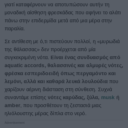
γιατί καταφέρνουν να αποτυπώσουν αυτήν τη
ΒΟΞ
μοναδική αίσθηση φρεσκάδας που αφήνει το αλάτι
πάνω στην επιδερμίδα μετά από μια μέρα στην
παραλία.
Χωρίς Ταμπέλες
Σε αντίθεση με ό,τι πιστεύουν πολλοί, η «μυρωδιά
της θάλασσας» δεν προέρχεται από μία
Women's Forum
συγκεκριμένη νότα.
Είναι ένας συνδυασμός από
aquatic accords, θαλασσινές και αλμυρές νότες,
φρέσκα εσπεριδοειδή όπως περγαμόντο και
Hautes Grecians
λεμόνι, αλλά και καθαρά λευκά λουλούδια
που
χαρίζουν αέρινη διάσταση στη σύνθεση. Συχνά
Γάμος
συναντάμε επίσης
νότες καρύδας, ξύλα,
musk
ή
amber
, που προσθέτουν τη ζεστασιά μιας
ηλιόλουστης μέρας δίπλα στο νερό.
Market News