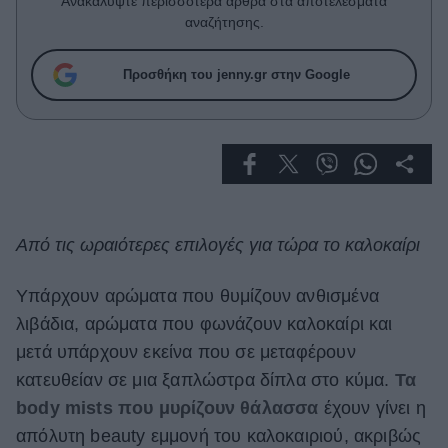
Ανακαλύψτε περισσότερα άρθρα στα αποτελέσματα
Celebrities
αναζήτησης.
Συνεντεύξεις
Who
Προσθήκη του jenny.gr στην Google
True Stories
Ask the Guru
Success Stories
Ζώδια
Από τις ωραιότερες επιλογές για τώρα το καλοκαίρι
Living
Υπάρχουν αρώματα που θυμίζουν ανθισμένα
Deco
λιβάδια, αρώματα που φωνάζουν καλοκαίρι και
Cooking
μετά υπάρχουν εκείνα που σε μεταφέρουν
Green
κατευθείαν σε μια ξαπλώστρα δίπλα στο κύμα.
Τα
Αφιερώματα
body mists που μυρίζουν θάλασσα
έχουν γίνει η
απόλυτη beauty εμμονή του καλοκαιριού, ακριβώς