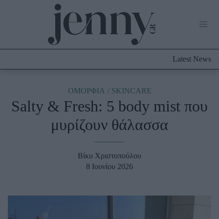
Life Now
What's New
Travel
Latest News
Culture
City Blogging
ABOUT US
ΔΙΑΦΗΜΙΣΤΕΙΤΕ
ΕΠΙΚΟΙΝΩΝΙΑ
ΟΜΟΡΦΙΑ
SKINCARE
Salty & Fresh: 5 body mist που
Fashion
μυρίζουν θάλασσα
Shopping
Styling Tips
Fashion News
Βίκυ Χριστοπούλου
8 Ιουνίου 2026
Beauty - Ομορφιά
Skincare
Μαλλιά - Νύχια