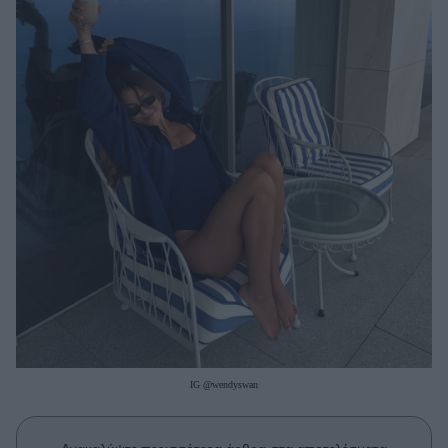
Μακιγιάζ
Beauty News
Well being
Ψυχολογία
Υγεία + Διατροφή
Σχέσεις & Σεξ
Fitness
Woman Power
Parenting
Working Girl
Real Women
IG @wendyswan
Πρόσωπα