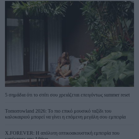
5 σημάδια ότι το σπίτι σου χρειάζεται επειγόντως summer reset
Tomorrowland 2026: Το πιο επικό μουσικό ταξίδι του
καλοκαιριού μπορεί να γίνει η επόμενη μεγάλη σου εμπειρία
X.FOREVER: Η απόλυτη οπτικοακουστική εμπειρία που
κατέκτησε την Αθήνα