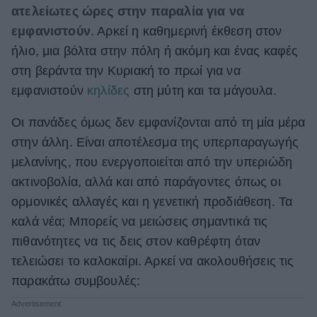
ατελείωτες ώρες στην παραλία για να
ΒΟΞ
εμφανιστούν
. Αρκεί η καθημερινή έκθεση στον
ήλιο, μια βόλτα στην πόλη ή ακόμη και ένας καφές
στη βεράντα την Κυριακή το πρωί για να
Χωρίς Ταμπέλες
εμφανιστούν
κηλίδες
στη μύτη και τα μάγουλα.
Οι πανάδες όμως δεν εμφανίζονται από τη μία μέρα
Women's Forum
στην άλλη. Είναι αποτέλεσμα της υπερπαραγωγής
μελανίνης, που ενεργοποιείται από την υπεριώδη
ακτινοβολία, αλλά και από παράγοντες όπως οι
Hautes Grecians
ορμονικές αλλαγές και η γενετική προδιάθεση. Τα
καλά νέα; Μπορείς να μειώσεις σημαντικά τις
Γάμος
πιθανότητες να τις δεις στον καθρέφτη όταν
τελειώσει το καλοκαίρι. Αρκεί να ακολουθήσεις τις
παρακάτω συμβουλές:
Market News