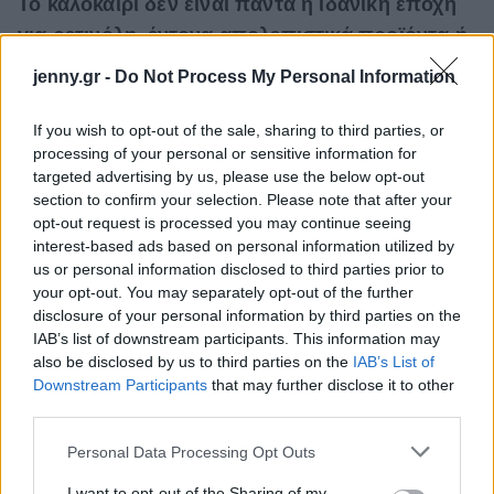
Το καλοκαίρι δεν είναι πάντα η ιδανική εποχή
για ρετινόλη, έντονα απολεπιστικά προϊόντα ή
ισχυρά οξέα
, ειδικά αν εκτίθεσαι συχνά στον ήλιο.
jenny.gr -
Do Not Process My Personal Information
Αυτό δεν σημαίνει ότι πρέπει να τα διακόψεις
απαραίτητα, αλλά ότι χρειάζεται σωστή
If you wish to opt-out of the sale, sharing to third parties, or
processing of your personal or sensitive information for
καθοδήγηση και ακόμη μεγαλύτερη συνέπεια στην
targeted advertising by us, please use the below opt-out
αντηλιακή προστασία. Η συμβουλή μας; Από το να
section to confirm your selection. Please note that after your
ρισκάρεις να βγάλεις πανάδες, υιοθέτησε μια πιο
opt-out request is processed you may continue seeing
interest-based ads based on personal information utilized by
ήπια skincare ρουτίνα μέχρι να περάσουν οι μήνες
us or personal information disclosed to third parties prior to
με την πιο έντονη ηλιοφάνεια.
your opt-out. You may separately opt-out of the further
disclosure of your personal information by third parties on the
IAB’s list of downstream participants. This information may
also be disclosed by us to third parties on the
IAB’s List of
Downstream Participants
that may further disclose it to other
third parties.
Please note that this website/app uses one or more Google
Personal Data Processing Opt Outs
services and may gather and store information including but
not limited to your visit or usage behaviour. You may click to
I want to opt-out of the Sharing of my