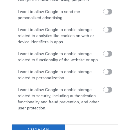
αντιοξειδωτικά
I want to allow Google to send me
Τώρα είναι η κατάλληλη στιγμή
να εντάξεις στη
personalized advertising.
ρουτίνα σου αντιοξειδωτικά, όπως η βιταμίνη C
I want to allow Google to enable storage
και η νιασιναμίδη
, τα οποία συμβάλλουν στην
related to analytics like cookies on web or
προστασία της επιδερμίδας από το οξειδωτικό
device identifiers in apps.
στρες που προκαλεί η ηλιακή ακτινοβολία, ενώ
I want to allow Google to enable storage
παράλληλα απαλύνουν τις δυσχρωμίες,
related to functionality of the website or app.
λειτουργώντας πάντα συμπληρωματικά με το
I want to allow Google to enable storage
αντηλιακό.
related to personalization.
I want to allow Google to enable storage
related to security, including authentication
functionality and fraud prevention, and other
user protection.
CONFIRM