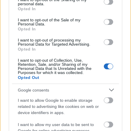
personal data.
grant or deny consent to Google and its third-party tags to
Opted In
use your data for below specified purposes in below Google
consent section.
I want to opt-out of the Sale of my
Personal Data.
Opted In
View this post on Instagram
I want to opt-out of processing my
Personal Data for Targeted Advertising.
Opted In
I want to opt-out of Collection, Use,
Retention, Sale, and/or Sharing of my
Personal Data that Is Unrelated with the
Purposes for which it was collected.
Opted Out
Google consents
I want to allow Google to enable storage
A post shared by CRISTINA HUDA (@cristinahudacov)
related to advertising like cookies on web or
device identifiers in apps.
Ενίσχυσε την επιδερμίδα με
I want to allow my user data to be sent to
Google for online advertising purposes.