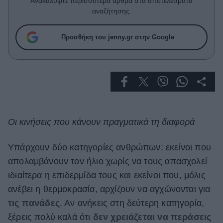
Ανακαλύψτε περισσότερα άρθρα στα αποτελέσματα
Celebrities
αναζήτησης.
Συνεντεύξεις
Who
Προσθήκη του jenny.gr στην Google
True Stories
Ask the Guru
Success Stories
Ζώδια
Οι κινήσεις που κάνουν πραγματικά τη διαφορά
Living
Υπάρχουν δύο κατηγορίες ανθρώπων: εκείνοι που
Deco
απολαμβάνουν τον ήλιο χωρίς να τους απασχολεί
Cooking
ιδιαίτερα η επιδερμίδα τους και εκείνοι που, μόλις
Green
ανέβει η θερμοκρασία, αρχίζουν να αγχώνονται για
Αφιερώματα
τις πανάδες
. Αν ανήκεις στη δεύτερη κατηγορία,
ξέρεις πολύ καλά ότι
δεν χρειάζεται να περάσεις