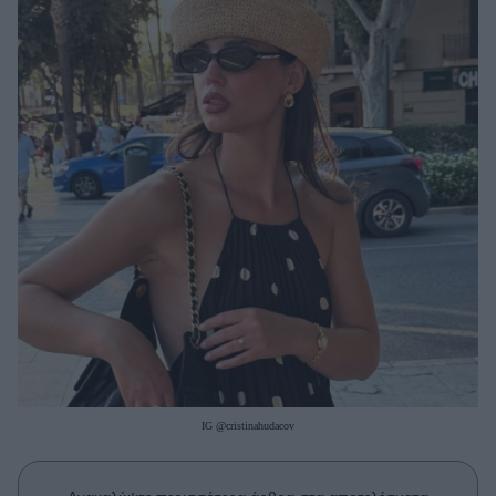
Μακιγιάζ
Beauty News
Well being
Ψυχολογία
Υγεία + Διατροφή
Σχέσεις & Σεξ
Fitness
Woman Power
Parenting
Working Girl
Real Women
IG @cristinahudacov
Πρόσωπα