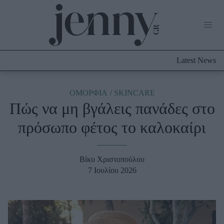
Life Now
What's New
Travel
Latest News
Culture
City Blogging
ABOUT US
ΔΙΑΦΗΜΙΣΤΕΙΤΕ
ΕΠΙΚΟΙΝΩΝΙΑ
ΟΜΟΡΦΙΑ
SKINCARE
Πώς να μη βγάλεις πανάδες στο
Fashion
πρόσωπο φέτος το καλοκαίρι
Shopping
Styling Tips
Fashion News
Βίκυ Χριστοπούλου
7 Ιουλίου 2026
Beauty - Ομορφιά
Skincare
Μαλλιά - Νύχια