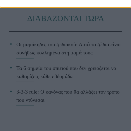
ΔΙΑΒΑΖΟΝΤΑΙ ΤΩΡΑ
Οι μαμάκηδες του ζωδιακού: Αυτά τα ζώδια είναι
συνήθως κολλημένα στη μαμά τους
Τα 6 σημεία του σπιτιού που δεν χρειάζεται να
καθαρίζεις κάθε εβδομάδα
3-3-3 rule: Ο κανόνας που θα αλλάξει τον τρόπο
που ντύνεσαι