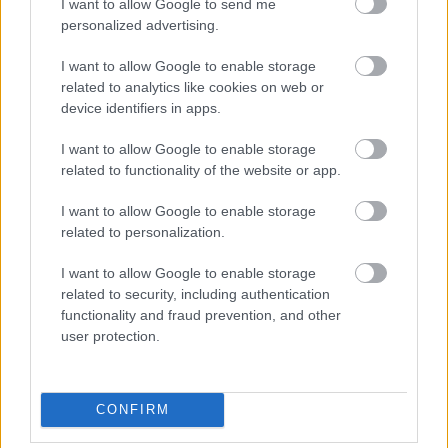
I want to allow Google to send me
personalized advertising.
I want to allow Google to enable storage
related to analytics like cookies on web or
device identifiers in apps.
elle-kate-moss-johnny-depp-feb-1994-xln-
I want to allow Google to enable storage
related to functionality of the website or app.
36315098-xln
I want to allow Google to enable storage
related to personalization.
I want to allow Google to enable storage
Μάθε τώρα όλα τα νέα για τα
related to security, including authentication
αγαπημένα σου διάσημα πρόσωπα.
functionality and fraud prevention, and other
user protection.
Ακολούθησε το JennyGr στο
Google News
.
CONFIRM