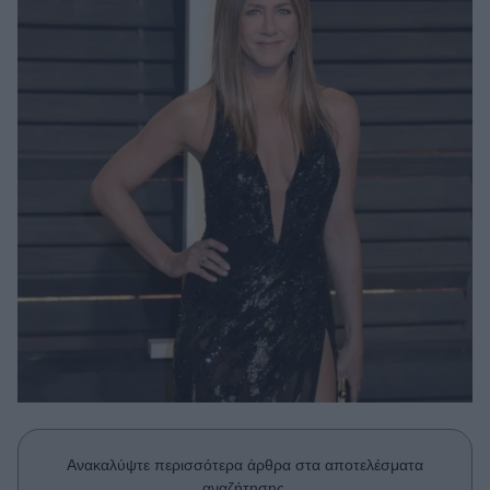
Μακιγιάζ
Beauty News
Well being
Ψυχολογία
Υγεία + Διατροφή
Σχέσεις & Σεξ
Fitness
Woman Power
Parenting
Working Girl
Real Women
Πρόσωπα
Ανακαλύψτε περισσότερα άρθρα στα αποτελέσματα
αναζήτησης.