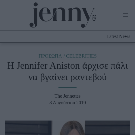
Life Now
What's New
Travel
Latest News
Culture
City Blogging
ABOUT US
ΔΙΑΦΗΜΙΣΤΕΙΤΕ
ΕΠΙΚΟΙΝΩΝΙΑ
ΠΡΟΣΩΠΑ
CELEBRITIES
H Jennifer Aniston άρχισε πάλι
Fashion
να βγαίνει ραντεβού
Shopping
Styling Tips
Fashion News
The Jennettes
8 Αυγούστου 2019
Beauty - Ομορφιά
Skincare
Μαλλιά - Νύχια