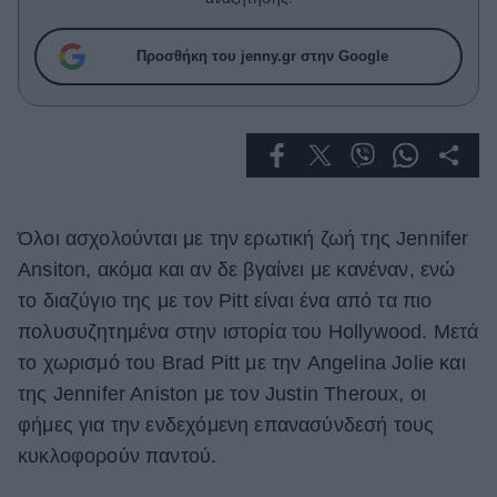
Celebrities
Συνεντεύξεις
Προσθήκη του jenny.gr στην Google
Who
True Stories
Ask the Guru
Success Stories
Ζώδια
Όλοι ασχολούνται με την ερωτική ζωή της Jennifer
Ansiton, ακόμα και αν δε βγαίνει με κανέναν, ενώ
Living
το διαζύγιο της με τον Pitt είναι ένα από τα πιο
πολυσυζητημένα στην ιστορία του Hollywood. Mετά
Deco
το χωρισμό του Brad Pitt με την Angelina Jolie και
Cooking
της Jennifer Aniston με τον Justin Theroux, οι
Green
φήμες για την ενδεχόμενη επανασύνδεσή τους
Αφιερώματα
κυκλοφορούν παντού.