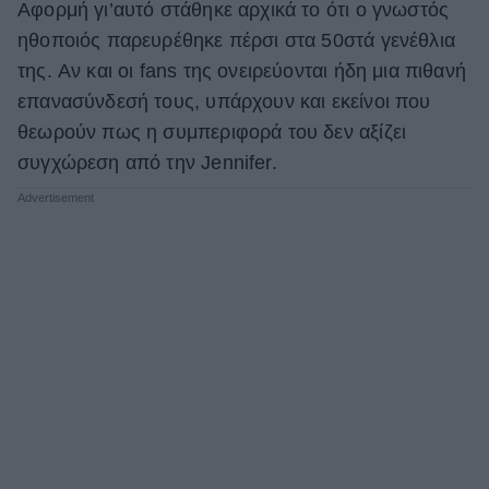
Αφορμή γι’αυτό στάθηκε αρχικά το ότι ο γνωστός
ΒΟΞ
ηθοποιός παρευρέθηκε πέρσι στα 50στά γενέθλια
της. Aν και οι fans της ονειρεύονται ήδη μια πιθανή
επανασύνδεσή τους, υπάρχουν και εκείνοι που
Χωρίς Ταμπέλες
θεωρούν πως η συμπεριφορά του δεν αξίζει
συγχώρεση από την Jennifer.
Women's Forum
Hautes Grecians
Γάμος
Market News