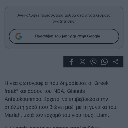
Celebrities
Συνεντεύξεις
Ανακαλύψτε περισσότερα άρθρα στα αποτελέσματα
Who
αναζήτησης.
True Stories
Ask the Guru
Προσθήκη του jenny.gr στην Google
Success Stories
Ζώδια
Living
H νέα φωτογραφία που δημοσίευσε ο "Greek
Deco
freak" και άσσος του ΝΒΑ, Giannis
Cooking
Antetokounmpo, έρχεται να επιβεβαιώσει την
Green
απόλυτη χαρά που βιώνει μαζί με τη γυναίκα του,
Αφιερώματα
Mariah, μετά τον ερχομό του γιου τους, Liam.