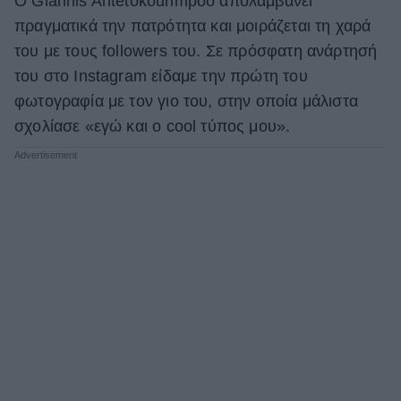
O Giannis Antetokounmpoο απολαμβάνει
πραγματικά την πατρότητα και μοιράζεται τη χαρά
ΒΟΞ
του με τους followers του. Σε πρόσφατη ανάρτησή
του στο Instagram είδαμε την πρώτη του
Χωρίς Ταμπέλες
φωτογραφία με τον γιο του, στην οποία μάλιστα
σχολίασε «εγώ και ο cool τύπος μου».
Women's Forum
Hautes Grecians
Γάμος
Market News