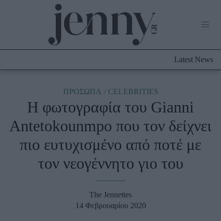
Life Now
What's New
Travel
Latest News
Culture
City Blogging
ABOUT US
ΔΙΑΦΗΜΙΣΤΕΙΤΕ
ΕΠΙΚΟΙΝΩΝΙΑ
ΠΡΟΣΩΠΑ
CELEBRITIES
Η φωτογραφία του Gianni
Fashion
Antetokounmpo που τον δείχνει
Shopping
πιο ευτυχισμένο από ποτέ με
Styling Tips
Fashion News
τον νεογέννητο γιο του
Beauty - Ομορφιά
The Jennettes
Skincare
14 Φεβρουαρίου 2020
Μαλλιά - Νύχια