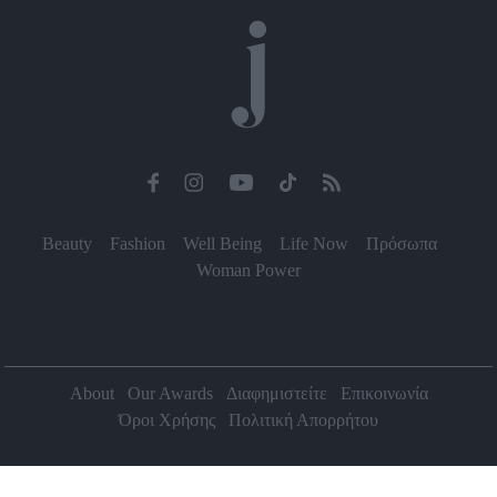
Beauty
Fashion
Well Being
Life Now
Πρόσωπα
Woman Power
About
Our Awards
Διαφημιστείτε
Επικοινωνία
Όροι Χρήσης
Πολιτική Απορρήτου
2026 Jenny.gr | All rights reserved