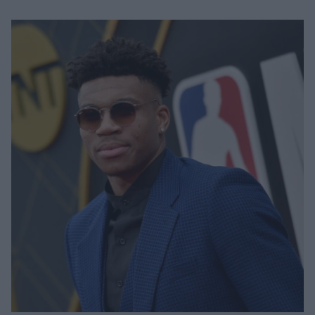
Μακιγιάζ
Beauty News
Well being
Ψυχολογία
Υγεία + Διατροφή
Σχέσεις & Σεξ
Fitness
Woman Power
Parenting
Working Girl
Real Women
Πρόσωπα