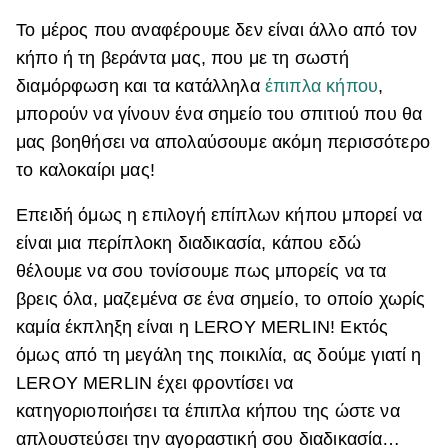
Το μέρος που αναφέρουμε δεν είναι άλλο από τον
ΒΟΞ
κήπο ή τη βεράντα μας, που με τη σωστή
διαμόρφωση και τα κατάλληλα
έπιπλα κήπου
,
Χωρίς Ταμπέλες
μπορούν να γίνουν ένα σημείο του σπιτιού που θα
μας βοηθήσει να απολαύσουμε ακόμη περισσότερο
το καλοκαίρι μας!
Women's Forum
Επειδή όμως η επιλογή επίπλων κήπου μπορεί να
είναι μια περίπλοκη διαδικασία, κάπου εδώ
Hautes Grecians
θέλουμε να σου τονίσουμε πως μπορείς να τα
βρεις όλα, μαζεμένα σε ένα σημείο, το οποίο χωρίς
καμία έκπληξη είναι η LEROY MERLIN! Εκτός
Γάμος
όμως από τη μεγάλη της ποικιλία, ας δούμε γιατί η
LEROY MERLIN έχει φροντίσει να
Market News
κατηγοριοποιήσει τα έπιπλα κήπου της ώστε να
απλουστεύσει την αγοραστική σου διαδικασία…