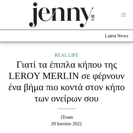
Life Now
What's New
Travel
Latest News
Culture
City Blogging
ABOUT US
ΔΙΑΦΗΜΙΣΤΕΙΤΕ
ΕΠΙΚΟΙΝΩΝΙΑ
REAL LIFE
Γιατί τα έπιπλα κήπου της
Fashion
LEROY MERLIN σε φέρνουν
Shopping
ένα βήμα πιο κοντά στον κήπο
Styling Tips
Fashion News
των ονείρων σου
Beauty - Ομορφιά
JTeam
Skincare
20 Ιουνίου 2022
Μαλλιά - Νύχια