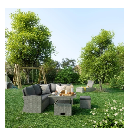
Μακιγιάζ
Beauty News
Well being
Ψυχολογία
Υγεία + Διατροφή
Σχέσεις & Σεξ
Fitness
Woman Power
Parenting
Working Girl
Real Women
Πρόσωπα