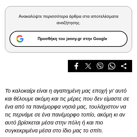
Celebrities
Συνεντεύξεις
Ανακαλύψτε περισσότερα άρθρα στα αποτελέσματα
Who
αναζήτησης.
True Stories
Ask the Guru
Προσθήκη του jenny.gr στην Google
Success Stories
Ζώδια
Living
Το καλοκαίρι είναι η αγαπημένη μας εποχή γι’ αυτό
Deco
και θέλουμε ακόμη και τις μέρες που δεν είμαστε σε
Cooking
ένα από τα πανέμορφα νησιά μας, τουλάχιστον να
Green
τις περνάμε σε ένα πανέμορφο τοπίο, ακόμη κι αν
αυτό βρίσκεται μέσα στην πόλη ή και πιο
Αφιερώματα
συγκεκριμένα μέσα στο ίδιο μας το σπίτι.