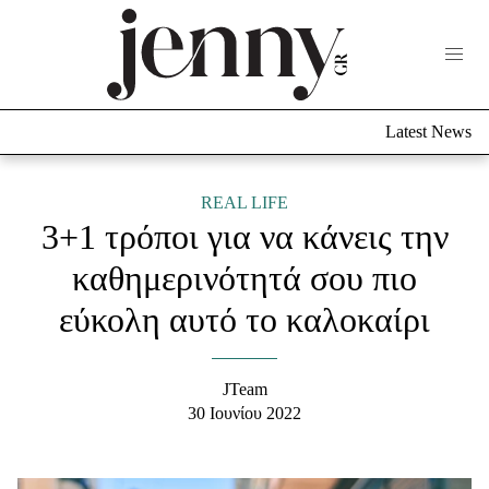
Life Now
What's New
Travel
Latest News
Culture
City Blogging
ABOUT US
ΔΙΑΦΗΜΙΣΤΕΙΤΕ
ΕΠΙΚΟΙΝΩΝΙΑ
REAL LIFE
3+1 τρόποι για να κάνεις την
Fashion
καθημερινότητά σου πιο
Shopping
εύκολη αυτό το καλοκαίρι
Styling Tips
Fashion News
JTeam
Beauty - Ομορφιά
30 Ιουνίου 2022
Skincare
Μαλλιά - Νύχια