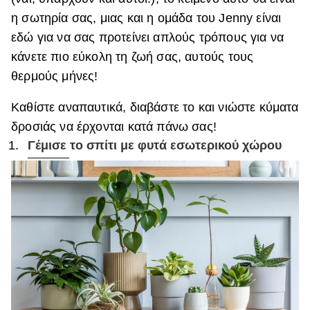
η σωτηρία σας, μιας και η ομάδα του
Jenny είναι
ΒΟΞ
εδώ για να
σας προτείνει απλούς τρόπους για να
κάνετε πιο εύκολη τη ζωή σας, αυτούς τους
Χωρίς Ταμπέλες
θερμούς μήνες!
Καθίστε αναπαυτικά, διαβάστε το και νιώστε κύματα
Women's Forum
δροσιάς να έρχονται κατά πάνω σας!
Γέμισε το σπίτι με φυτά εσωτερικού χώρου
Hautes Grecians
Γάμος
Market News