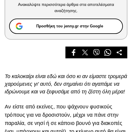
Celebrities
Ανακαλύψτε περισσότερα άρθρα στα αποτελέσματα
Συνεντεύξεις
αναζήτησης.
Who
True Stories
Προσθήκη του jenny.gr στην Google
Ask the Guru
Success Stories
Ζώδια
Living
Το καλοκαίρι είναι εδώ και όσο κι αν είμαστε τρομερά
χαρούμενες γι' αυτό, δεν σημαίνει ότι αγαπάμε να
Deco
ιδρώνουμε και να ξεφυσάμε από τη ζέστη όλη μέρα!
Cooking
Green
Αν είστε από εκείνες, που ψάχνουν φυσικούς
τρόπους για να δροσιστούν, μέχρι να πάνε στην
Αφιερώματα
παραλία, σε νησί ή σε κάποιο βουνό για διακοπές
(ναι, υπάρχουν και αυτοί!), το κείμενο αυτό θα είναι