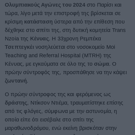
Ολυμπιακούς Αγώνες του 2024
στο Παρίσι και
ΒΟΞ
τώρα, λίγο μετά την επιστροφή της βρίσκεται σε
κρίσιμη
κατάσταση
ύστερα από την επίθεση που
δέχθηκε στο
σπίτι
της, στη δυτική κομητεία Trans
Χωρίς Ταμπέλες
Nzoia της
Κένυας
. Η 33χρονη Ρεμπέκα
Τσεπτεγκέι
νοσηλεύεται στο νοσοκομείο Moi
Women's Forum
Teaching and Referral Hospital (MTRH) της
Κένυας, με εγκαύματα σε όλο της το
σώμα
. Ο
πρώην σύντροφός της, προσπάθησε να την κάψει
Hautes Grecians
ζωντανή
.
Ο πρώην σύντροφος της και φερόμενος ως
Γάμος
δράστης
, Ντίκσον Ντιέμα, τραυματίστηκε επίσης
από τις φλόγες, σύμφωνα με την αστυνομία, η
οποία είπε ότι εισέβαλε στο σπίτι της
Market News
μαραθωνοδρόμου, ενώ εκείνη βρισκόταν στην