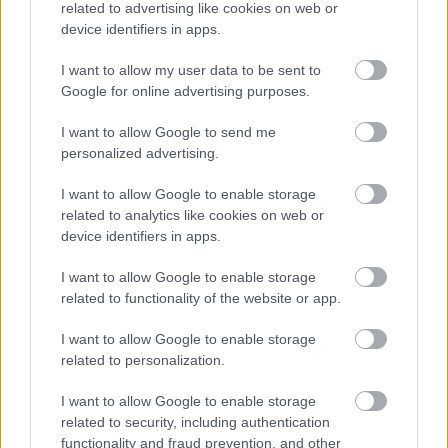
related to advertising like cookies on web or
device identifiers in apps.
I want to allow my user data to be sent to
Google for online advertising purposes.
I want to allow Google to send me
personalized advertising.
ΔΙΑΒΑΖΟΝΤΑΙ ΤΩΡΑ
I want to allow Google to enable storage
related to analytics like cookies on web or
device identifiers in apps.
I want to allow Google to enable storage
Kαθαρίζεις τα παπούτσια σου με υγρά
related to functionality of the website or app.
μαντηλάκια; Οι λόγοι που πρέπει να σταματήσεις
I want to allow Google to enable storage
asap
related to personalization.
Ζώδια σήμερα (9/8): Ανοίγουν δρόμοι για το
I want to allow Google to enable storage
related to security, including authentication
μέλλον - Τι προβλέπεται για κάθε ζώδιο
functionality and fraud prevention, and other