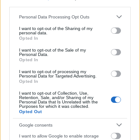
third parties.
Please note that this website/app uses one or more Google
Personal Data Processing Opt Outs
services and may gather and store information including but
not limited to your visit or usage behaviour. You may click to
I want to opt-out of the Sharing of my
personal data.
grant or deny consent to Google and its third-party tags to
Opted In
use your data for below specified purposes in below Google
consent section.
I want to opt-out of the Sale of my
Personal Data.
Opted In
I want to opt-out of processing my
Personal Data for Targeted Advertising.
Opted In
I want to opt-out of Collection, Use,
Retention, Sale, and/or Sharing of my
Personal Data that Is Unrelated with the
Purposes for which it was collected.
Opted Out
Google consents
I want to allow Google to enable storage