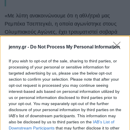
«Με λύπη ανακοινώνουμε ότι η αθλήτριά μας
Ρεμπέκα Τσεπτεγκέι, η οποία αγωνίστηκε στους
Ολυμπιακούς Αγώνες, έχει τραυματιστεί σοβαρά
και
νοσηλεύεται
στο νοσοκομείο Moi Teaching
jenny.gr -
Do Not Process My Personal Information
and Referral Hospital στο Eldoret, ύστερα από
περιστατικό που περιλαμβάνει τον Κενυάτη φίλο
If you wish to opt-out of the sale, sharing to third parties, or
της», ανέφερε η ομοσπονδία Αθλητισμού της
processing of your personal or sensitive information for
Ουγκάντας
. Οι γονείς της
33χρονης
δήλωσαν ότι
targeted advertising by us, please use the below opt-out
section to confirm your selection. Please note that after your
το
ζευγάρι
τσακωνόταν για το ακίνητο που
opt-out request is processed you may continue seeing
αγόρασε η αθλήτρια για να βρίσκεται κοντά στα
interest-based ads based on personal information utilized by
πολλά αθλητικά προπονητικά κέντρα της κομητείας
us or personal information disclosed to third parties prior to
your opt-out. You may separately opt-out of the further
Trans Nzoia, στην Κένυα.
disclosure of your personal information by third parties on the
IAB’s list of downstream participants. This information may
also be disclosed by us to third parties on the
IAB’s List of
Downstream Participants
that may further disclose it to other