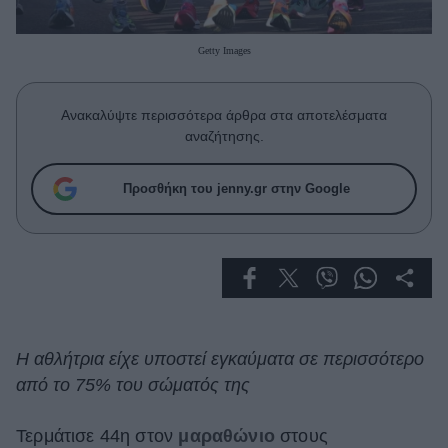
Celebrities
Συνεντεύξεις
Getty Images
Who
True Stories
Ask the Guru
Ανακαλύψτε περισσότερα άρθρα στα αποτελέσματα
Success Stories
αναζήτησης.
Ζώδια
Προσθήκη του jenny.gr στην Google
Living
Deco
Cooking
Green
Η αθλήτρια είχε υποστεί εγκαύματα σε περισσότερο
από το 75% του σώματός της
Αφιερώματα
Τερμάτισε 44η στον
μαραθώνιο
στους