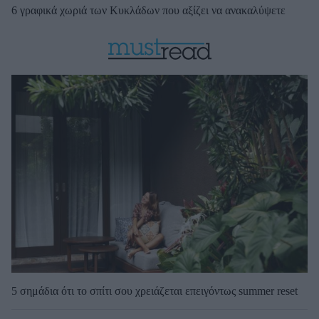
6 γραφικά χωριά των Κυκλάδων που αξίζει να ανακαλύψετε
5 σημάδια ότι το σπίτι σου χρειάζεται επειγόντως summer reset