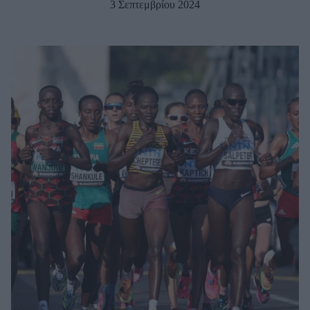
3 Σεπτεμβρίου 2024
Μακιγιάζ
Beauty News
Well being
Ψυχολογία
Υγεία + Διατροφή
Σχέσεις & Σεξ
Fitness
Woman Power
Parenting
Working Girl
Real Women
Πρόσωπα