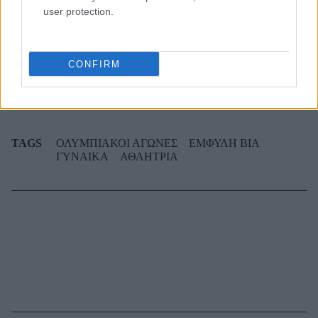
user protection.
Η συνήθεια που «σκουριάζει» σιωπηλά το μυαλό
σου - Συμβαίνει στους περισσότερους και δεν το
καταλαβαίνουμε
CONFIRM
TAGS
ΟΛΥΜΠΙΑΚΟΙ ΑΓΩΝΕΣ
ΕΜΦΥΛΗ ΒΙΑ
ΓΥΝΑΙΚΑ
ΑΘΛΗΤΡΙΑ