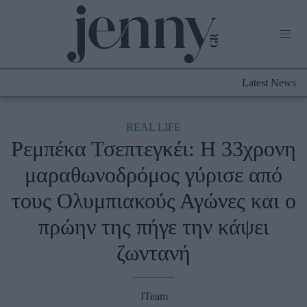
Life Now
What's New
Travel
Latest News
Culture
City Blogging
ABOUT US
ΔΙΑΦΗΜΙΣΤΕΙΤΕ
ΕΠΙΚΟΙΝΩΝΙΑ
REAL LIFE
Ρεμπέκα Τσεπτεγκέι: Η 33χρονη
Fashion
μαραθωνοδρόμος γύρισε από
Shopping
τους Ολυμπιακούς Αγώνες και ο
Styling Tips
Fashion News
πρώην της πήγε την κάψει
ζωντανή
Beauty - Ομορφιά
Skincare
JTeam
Μαλλιά - Νύχια