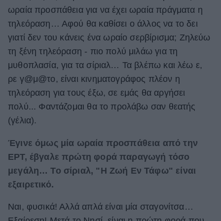
ωραία προσπάθεια για να έχει ωραία πράγματα η
τηλεόραση… Αφού θα καθίσει ο άλλος να το δει
γιατί δεν του κάνεις ένα ωραίο σερβίρισμα; Ζηλεύω
τη ξένη τηλεόραση - πιο πολύ μιλάω για τη
μυθοπλασία, για τα σίριαλ… Τα βλέπω και λέω ε,
ρε γ@μ@το, είναι κινηματογράφος πλέον η
τηλεόραση για τους έξω, σε εμάς θα αργήσει
πολύ... Φαντάζομαι θα το προλάβω σαν θεατής
(γέλια).
Έγινε όμως μία ωραία προσπάθεια από την
ΕΡΤ, έβγαλε πρώτη φορά παραγωγή τόσο
μεγάλη… Το σίριαλ, "Η Ζωή Εν Τάφω" είναι
εξαιρετικό.
Ναι, φυσικά! Αλλά απλά είναι μία σταγονίτσα…
Εξαίρεση! Μετά το Νησί, είναι η πρώτη φορά που