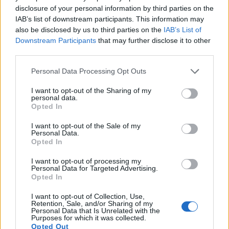
disclosure of your personal information by third parties on the
IAB’s list of downstream participants. This information may
also be disclosed by us to third parties on the
IAB’s List of
Downstream Participants
that may further disclose it to other
third parties.
Please note that this website/app uses one or more Google
Personal Data Processing Opt Outs
services and may gather and store information including but
not limited to your visit or usage behaviour. You may click to
I want to opt-out of the Sharing of my
personal data.
grant or deny consent to Google and its third-party tags to
Opted In
use your data for below specified purposes in below Google
consent section.
I want to opt-out of the Sale of my
Personal Data.
Opted In
I want to opt-out of processing my
Personal Data for Targeted Advertising.
Opted In
I want to opt-out of Collection, Use,
Retention, Sale, and/or Sharing of my
Personal Data that Is Unrelated with the
Purposes for which it was collected.
Opted Out