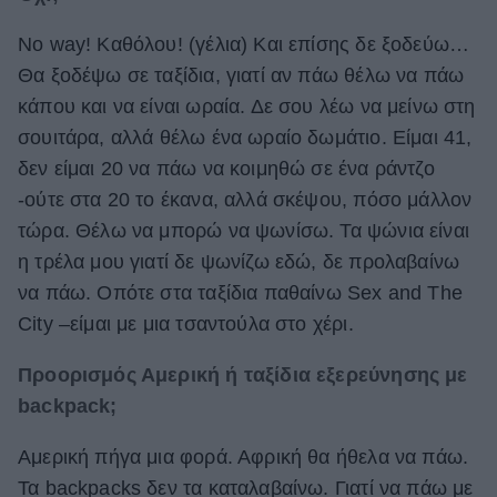
No way! Καθόλου! (γέλια) Και επίσης δε ξοδεύω…
Θα ξοδέψω σε ταξίδια, γιατί αν πάω θέλω να πάω
κάπου και να είναι ωραία. Δε σου λέω να μείνω στη
σουιτάρα, αλλά θέλω ένα ωραίο δωμάτιο. Είμαι 41,
δεν είμαι 20 να πάω να κοιμηθώ σε ένα ράντζο
-ούτε στα 20 το έκανα, αλλά σκέψου, πόσο μάλλον
τώρα. Θέλω να μπορώ να ψωνίσω. Τα ψώνια είναι
η τρέλα μου γιατί δε ψωνίζω εδώ, δε προλαβαίνω
να πάω. Οπότε στα ταξίδια παθαίνω Sex and The
City –είμαι με μια τσαντούλα στο χέρι.
Προορισμός Αμερική ή ταξίδια εξερεύνησης με
backpack;
Αμερική πήγα μια φορά. Αφρική θα ήθελα να πάω.
Τα backpacks δεν τα καταλαβαίνω. Γιατί να πάω με