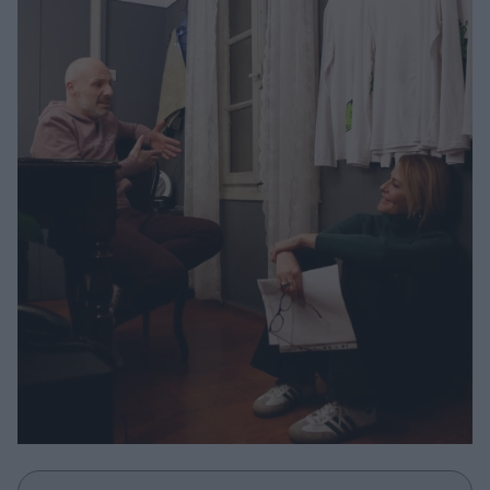
Μακιγιάζ
Beauty News
Well being
Ψυχολογία
Υγεία + Διατροφή
Σχέσεις & Σεξ
Fitness
Woman Power
Parenting
Working Girl
Real Women
Πρόσωπα