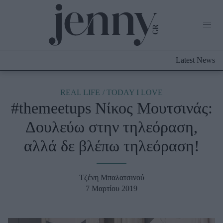
Life Now
What's New
Travel
Latest News
Culture
City Blogging
ABOUT US
ΔΙΑΦΗΜΙΣΤΕΙΤΕ
ΕΠΙΚΟΙΝΩΝΙΑ
REAL LIFE
TODAY I LOVE
#themeetups Νίκος Μουτσινάς:
Fashion
Δουλεύω στην τηλεόραση,
Shopping
αλλά δε βλέπω τηλεόραση!
Styling Tips
Fashion News
Τζένη Μπαλατσινού
Beauty - Ομορφιά
7 Μαρτίου 2019
Skincare
Μαλλιά - Νύχια