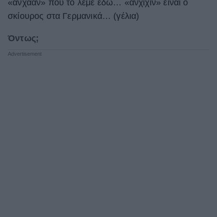
«ανχααν» που το λέμε εδώ… «ανχιχιν» είναι ο
σκίουρος στα Γερμανικά… (γέλια)
Όντως;