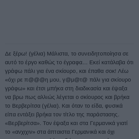
Δε ξέρω! (γέλια) Μάλιστα, το συνειδητοποίησα σε
αυτό το έργο καθώς το έγραφα… Εκεί κατάλαβα ότι
γράφω πάλι για ένα σκίουρο, και έπαθα σοκ! Λέω
«όχι ρε π@@@η μου, γ@μ@τ@ πάλι για σκίουρο
γράφω» και έτσι μπήκα στη διαδικασία και έψαξα
να βρω πως αλλιώς λέγεται ο σκίουρος και βρήκα
το Βερβερίτσα (γέλια). Και όταν το είδα, φυσικά
είπα εντάξει βρήκα τον τίτλο της παράστασης.
«Βερβερίτσα». Τον έψαξα και στα Γερμανικά γιατί
το «ανχιχιν» στα άπταιστα Γερμανικά και όχι