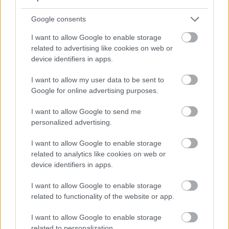
Google consents
I want to allow Google to enable storage
related to advertising like cookies on web or
device identifiers in apps.
Έχετε πολύ καλή χημεία. Ξέρεις από πόσους
άκουσα μετά την παράσταση, ότι θα
I want to allow my user data to be sent to
Google for online advertising purposes.
μπορούσατε να κάνετε εκπομπή μαζί; Είστε
cool με έναν ωραίο ζαμανφουτισμό θα έλεγα...
I want to allow Google to send me
personalized advertising.
Ναι, υπάρχει σίγουρα χημεία και επαφή! Η Μαρία
I want to allow Google to enable storage
το έχει λίγο περισσότερο τον ζαμανφουτισμό! Αλλά
related to analytics like cookies on web or
ζούμε μία συγκεκριμένη καθημερινότητα με τη
device identifiers in apps.
Μαρία - δε ξέρω αν στα είπε αυτά (γέλια). Κάθε
I want to allow Google to enable storage
μέρα πριν τη παράσταση, κάνει τοποθέτηση φωνής
related to functionality of the website or app.
και όλες τις πρώτες ατάκες, κι εγώ κάθομαι και την
κοιτάω που είναι έτσι όπως είναι η καημένη, με τη
I want to allow Google to enable storage
related to personalization.