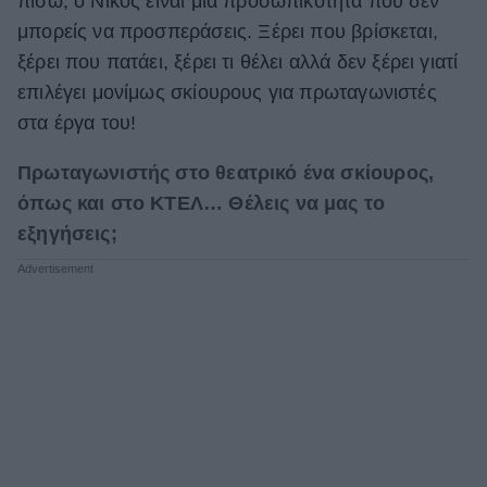
πίσω, ο Νίκος είναι μία προσωπικότητα που δεν
μπορείς να προσπεράσεις. Ξέρει που βρίσκεται,
ΒΟΞ
ξέρει που πατάει, ξέρει τι θέλει αλλά δεν ξέρει γιατί
επιλέγει μονίμως σκίουρους για πρωταγωνιστές
Χωρίς Ταμπέλες
στα έργα του!
Πρωταγωνιστής στο θεατρικό ένα σκίουρος,
Women's Forum
όπως και στο ΚΤΕΛ… Θέλεις να μας το
εξηγήσεις;
Hautes Grecians
Γάμος
Market News