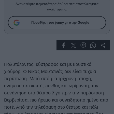
Celebrities
Ανακαλύψτε περισσότερα άρθρα στα αποτελέσματα
Συνεντεύξεις
αναζήτησης.
Who
True Stories
Προσθήκη του jenny.gr στην Google
Ask the Guru
Success Stories
Ζώδια
Πολυτάλαντος, εύστροφος και με καυστικό
Living
χιούμορ. Ο Νίκος Μουτσινάς δεν είναι τυχαία
Deco
περίπτωση. Μετά από μία τρίχρονη αποχή,
Cooking
ανάμεσα σε σιωπή, πένθος και ωρίμανση, τον
Green
συνάντησα στο θέατρο λίγο πριν την παράσταση
Βερβερίτσα, πιο ήρεμο και συνειδητοποιημένο από
Αφιερώματα
ποτέ. Από την τηλεόραση στο θέατρο και πάλι