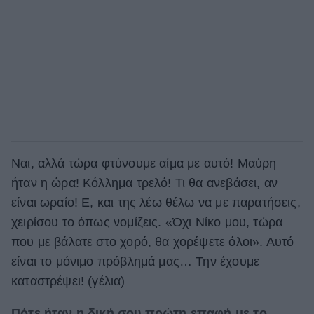
Ναι, αλλά τώρα φτύνουμε αίμα με αυτό! Μαύρη
ήταν η ώρα! Κόλλημα τρελό! Τι θα ανεβάσει, αν
είναι ωραίο! Ε, και της λέω θέλω να με παρατήσεις,
χειρίσου το όπως νομίζεις. «Όχι Νίκο μου, τώρα
που με βάλατε στο χορό, θα χορέψετε όλοι». Αυτό
είναι το μόνιμο πρόβλημά μας… Την έχουμε
καταστρέψει! (γέλια)
Πότε ήταν η δική σου πρώτη επαφή με το