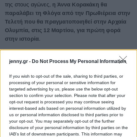
της στους αγώνες,
η Άννα Κορακάκη θα
παραλάβει τη Φλόγα από την Πρωθιέρεια στην
Τελετή που θα πραγματοποιηθεί στην Αρχαία
Ολυμπία, στις 12 Μαρτίου, για πρώτη φορά
στην ιστορία
.
Τελευταία λαμπαδηδρόμος επί ελληνικού εδάφους
θα είναι η Κατερίνα Στεφανίδη, η οποία θα ανάψει
jenny.gr -
Do Not Process My Personal Information
τον βωμό στο Παναθηναϊκό Στάδιο. Η Ολυμπιακή
If you wish to opt-out of the sale, sharing to third parties, or
Φλόγα θα παραδοθεί στους εκπροσώπους της
processing of your personal or sensitive information for
Οργανωτικής Επιτροπής «Τόκιο 2020» στις 19
targeted advertising by us, please use the below opt-out
Μαρτίου.
section to confirm your selection. Please note that after your
opt-out request is processed you may continue seeing
interest-based ads based on personal information utilized by
us or personal information disclosed to third parties prior to
your opt-out. You may separately opt-out of the further
disclosure of your personal information by third parties on the
IAB’s list of downstream participants. This information may