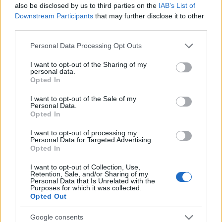
also be disclosed by us to third parties on the
IAB’s List of
Downstream Participants
that may further disclose it to other
third parties.
Please note that this website/app uses one or more Google
Personal Data Processing Opt Outs
services and may gather and store information including but
not limited to your visit or usage behaviour. You may click to
I want to opt-out of the Sharing of my
personal data.
grant or deny consent to Google and its third-party tags to
Opted In
use your data for below specified purposes in below Google
consent section.
I want to opt-out of the Sale of my
Personal Data.
Opted In
I want to opt-out of processing my
Personal Data for Targeted Advertising.
Opted In
I want to opt-out of Collection, Use,
Retention, Sale, and/or Sharing of my
Personal Data that Is Unrelated with the
Purposes for which it was collected.
Opted Out
Google consents