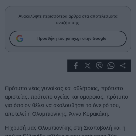
Celebrities
Συνεντεύξεις
Ανακαλύψτε περισσότερα άρθρα στα αποτελέσματα
Who
αναζήτησης.
True Stories
Ask the Guru
Προσθήκη του jenny.gr στην Google
Success Stories
Ζώδια
Living
Πρότυπο νέας γυναίκας και αθλήτριας, πρότυπο
Deco
αριστείας, πρότυπο υγείας και ομορφιάς, πρότυπο
Cooking
για όποιον θέλει να ακολουθήσει το όνειρό του,
Green
αποτελεί η Ολυμπιονίκης, Άννα Κορακάκη.
Αφιερώματα
Η χρυσή μας Ολυμπιονίκης στη Σκοποβολή και η