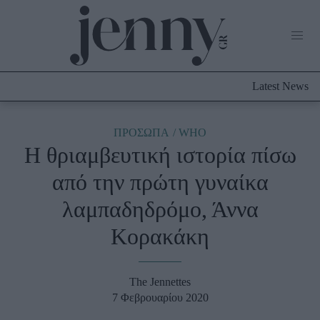
Life Now
What's New
Travel
Latest News
Culture
City Blogging
ABOUT US
ΔΙΑΦΗΜΙΣΤΕΙΤΕ
ΕΠΙΚΟΙΝΩΝΙΑ
ΠΡΟΣΩΠΑ
WHO
Η θριαμβευτική ιστορία πίσω
Fashion
από την πρώτη γυναίκα
Shopping
λαμπαδηδρόμο, Άννα
Styling Tips
Fashion News
Κορακάκη
Beauty - Ομορφιά
The Jennettes
Skincare
7 Φεβρουαρίου 2020
Μαλλιά - Νύχια