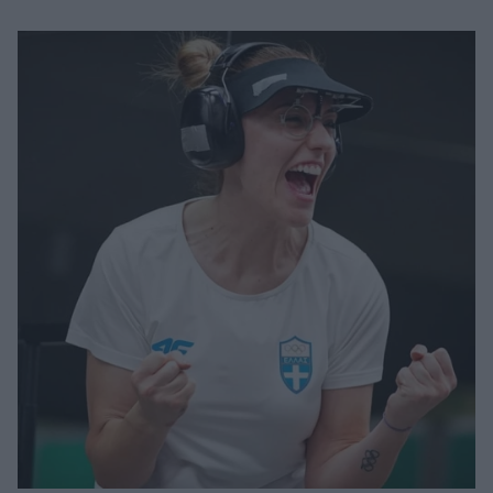
Μακιγιάζ
Beauty News
Well being
Ψυχολογία
Υγεία + Διατροφή
Σχέσεις & Σεξ
Fitness
Woman Power
Parenting
Working Girl
Real Women
Πρόσωπα