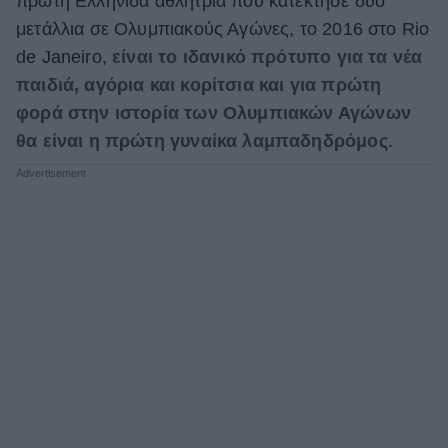
πρώτη Ελληνίδα αθλήτρια που κατέκτησε δύο
μετάλλια σε Ολυμπιακούς Αγώνες, το 2016 στο Rio
ΒΟΞ
de Janeiro,
είναι το ιδανικό πρότυπο για τα νέα
παιδιά, αγόρια και κορίτσια και για πρώτη
Χωρίς Ταμπέλες
φορά στην ιστορία των Ολυμπιακών Αγώνων
θα είναι η πρώτη γυναίκα λαμπαδηδρόμος
.
Women's Forum
Hautes Grecians
Γάμος
Market News