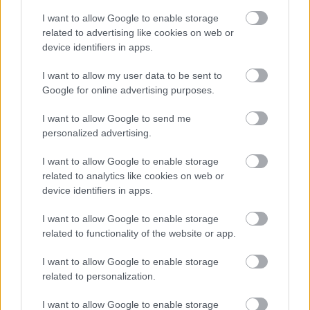
I want to allow Google to enable storage
related to advertising like cookies on web or
device identifiers in apps.
I want to allow my user data to be sent to
Google for online advertising purposes.
I want to allow Google to send me
personalized advertising.
I want to allow Google to enable storage
related to analytics like cookies on web or
Ο πρόεδρος της ΕΟΕ Σπύρος Καπράλος ανάφερε:
device identifiers in apps.
«
Είναι μία ιστορική στιγμή καθώς για πρώτη
I want to allow Google to enable storage
φορά στην ιστορία μία αθλήτρια θα είναι
related to functionality of the website or app.
πρώτη Λαμπαδηδρόμος. Πιστεύω ότι αυτή την
I want to allow Google to enable storage
τιμή τη δικαιούται η Άννα Κορακάκη καθώς έχει
related to personalization.
τιμήσει την ελληνική σημαία και έχει δοξάσει τη
χώρα μας, όχι μόνο με τα δύο μετάλλια στους
I want to allow Google to enable storage