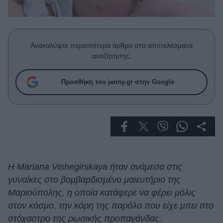
Celebrities
Συνεντεύξεις
Who
True Stories
Ανακαλύψτε περισσότερα άρθρα στα αποτελέσματα
Ask the Guru
αναζήτησης.
Success Stories
Προσθήκη του jenny.gr στην Google
Ζώδια
Living
Deco
Cooking
Η Mariana Vishegirskaya ήταν ανάμεσα στις
Green
γυναίκες στο βομβαρδισμένο μαιευτήριο της
Μαριούπολης, η οποία κατάφερε να φέρει μόλις
Αφιερώματα
στον κόσμο, την κόρη της παρόλο που είχε μπει στο
στόχαστρο της ρωσικής προπαγάνδας.