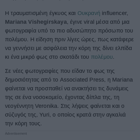
ΒΟΞ
Η τραυματισμένη έγκυος και
Ουκρανή
influencer,
Mariana Vishegirskaya
, έγινε viral μέσα από μια
φωτογραφία υπό το πιο αδυσώπητο πρόσωπο του
Χωρίς Ταμπέλες
πολέμου. Η είδηση πριν λίγες ώρες, πως κατάφερε
να γεννήσει με ασφάλεια την κόρη της δίνει ελπίδα
κι ένα μικρό φως στο σκοτάδι του
πολέμου
.
Women's Forum
Σε νέες φωτογραφίες που είδαν το φως της
δημοσιότητας από το Associated Press, η Mariana
Hautes Grecians
φαίνεται να προσπαθεί να ανακτήσει τις δυνάμεις
της σε ένα νοσοκομείο, έχοντας δίπλα της, τη
Γάμος
νεογέννητη Veronika. Στις λήψεις φαίνεται και ο
σύζυγός της, Yuri, ο οποίος κρατά στην αγκαλιά
την κόρη τους.
Market News