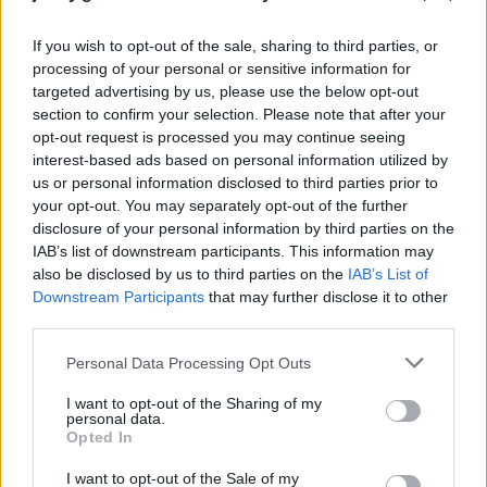
είπαν πως δεν ήταν έγκυος και δεν βρισκόταν στο
If you wish to opt-out of the sale, sharing to third parties, or
συγκεκριμένο κτίριο της Μαριούπολης αλλά ήταν
processing of your personal or sensitive information for
ηθοποιός που παρίστανε την τραυματισμένη.
targeted advertising by us, please use the below opt-out
Μάλιστα, πολλοί έσπευσαν να σχολιάσουν πως η
section to confirm your selection. Please note that after your
opt-out request is processed you may continue seeing
γυναίκα, που ονομάζεται Marianna Podgurskaya,
interest-based ads based on personal information utilized by
χρησιμοποίησε «ρεαλιστικό μακιγιάζ» για τη
us or personal information disclosed to third parties prior to
φωτογραφία
your opt-out. You may separately opt-out of the further
disclosure of your personal information by third parties on the
IAB’s list of downstream participants. This information may
also be disclosed by us to third parties on the
IAB’s List of
Downstream Participants
that may further disclose it to other
third parties.
Please note that this website/app uses one or more Google
Personal Data Processing Opt Outs
services and may gather and store information including but
not limited to your visit or usage behaviour. You may click to
I want to opt-out of the Sharing of my
personal data.
grant or deny consent to Google and its third-party tags to
Opted In
use your data for below specified purposes in below Google
consent section.
I want to opt-out of the Sale of my