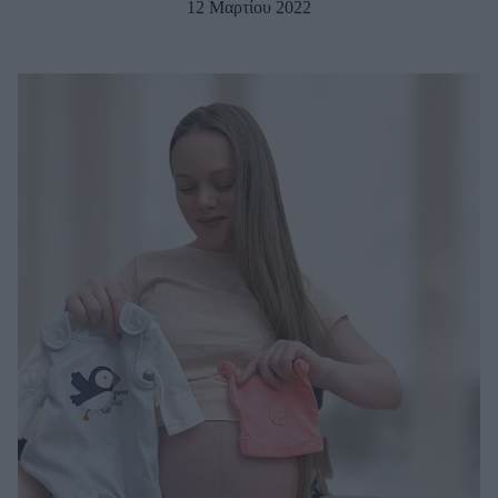
12 Μαρτίου 2022
Μακιγιάζ
Beauty News
Well being
Ψυχολογία
Υγεία + Διατροφή
Σχέσεις & Σεξ
Fitness
Woman Power
Parenting
Working Girl
Real Women
Πρόσωπα