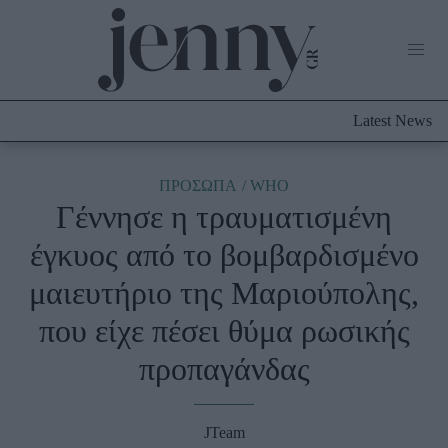
Life Now
What's New
Travel
Latest News
Culture
City Blogging
ABOUT US
ΔΙΑΦΗΜΙΣΤΕΙΤΕ
ΕΠΙΚΟΙΝΩΝΙΑ
ΠΡΟΣΩΠΑ
WHO
Γέννησε η τραυματισμένη
Fashion
έγκυος από το βομβαρδισμένο
Shopping
μαιευτήριο της Μαριούπολης,
Styling Tips
Fashion News
που είχε πέσει θύμα ρωσικής
προπαγάνδας
Beauty - Ομορφιά
Skincare
JTeam
Μαλλιά - Νύχια