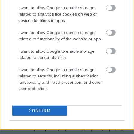
I want to allow Google to enable storage
survived the Russian maternity
related to analytics like cookies on web or
hospital bombing, gave birth
device identifiers in apps.
today
#Ukraine
#Russia
I want to allow Google to enable storage
related to functionality of the website or app.
#UkraineWar
pic.twitter.com/wpMLJsTa45
I want to allow Google to enable storage
related to personalization.
— UKRAINIAN WAR (@ukrainainwar)
I want to allow Google to enable storage
March 12, 2022
related to security, including authentication
functionality and fraud prevention, and other
user protection.
Η εγκυμονούσα γυναίκα φωτογραφήθηκε την
Τετάρτη να στέκεται τυλιγμένη με μία κουβέρτα
CONFIRM
ανάμεσα σε ερείπια μετά από μια καταστροφική
ρωσική αεροπορική επιδρομή σε νοσοκομείο στη
Μαριούπολη. Ο φακός την κατέγραψε αιμόφυρτη