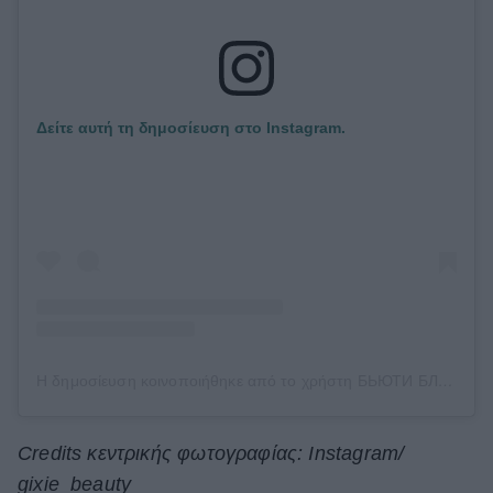
Δείτε αυτή τη δημοσίευση στο Instagram.
Η δημοσίευση κοινοποιήθηκε από το χρήστη БЬЮТИ БЛОГ | PRO ВOЛOCЫ (@gixie_beauty)
Credits κεντρικής φωτογραφίας: Instagram/
gixie_beauty