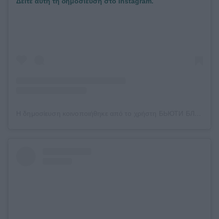
Δείτε αυτή τη δημοσίευση στο Instagram.
Η δημοσίευση κοινοποιήθηκε από το χρήστη БЬЮТИ БЛОГ | PRO ВOЛOCЫ (@gixie_beauty)