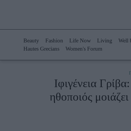
Life Now
Fashion
What's New
Shopping
Beauty
Fashion
Life Now
Living
Well 
Travel
Styling Tips
Hautes Grecians
Women's Forum
Culture
Fashion Ne
City Blogging
Ιφιγένεια Γρίβα:
Woman Power
Πρόσω
ηθοποιός μοιάζει
Parenting
Celebrities
Working Girl
Συνεντεύξεις
Real Women
Who
True Stories