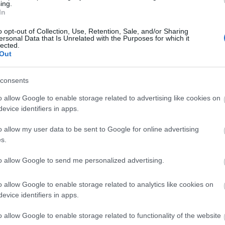
ing.
In
o opt-out of Collection, Use, Retention, Sale, and/or Sharing
ersonal Data that Is Unrelated with the Purposes for which it
lected.
Out
consents
o allow Google to enable storage related to advertising like cookies on
oli.gr
evice identifiers in apps.
o allow my user data to be sent to Google for online advertising
s.
to allow Google to send me personalized advertising.
ΑΖΟΝΤΑΙ ΤΩΡΑ
o allow Google to enable storage related to analytics like cookies on
evice identifiers in apps.
τα ζώδια είναι συνήθως κολλημένα στη μαμά τους
o allow Google to enable storage related to functionality of the website