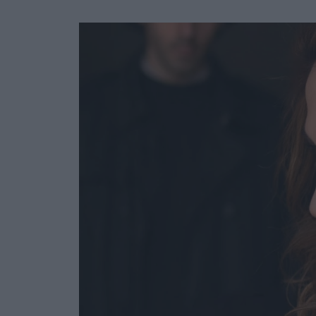
Ask the Gur
Success Stor
Αφιερώματα
ΒΟΞ
Hautes Grecians
Γάμος