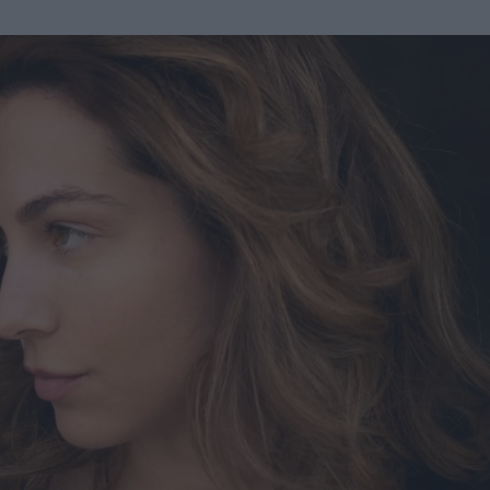
u
ies
Χωρίς Ταμπέλες
Market News