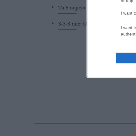
or app.
Τα 6 σημεία του σπιτιού που δεν χ
I want t
3-3-3 rule: Ο κανόνας που θα αλλά
I want t
authenti