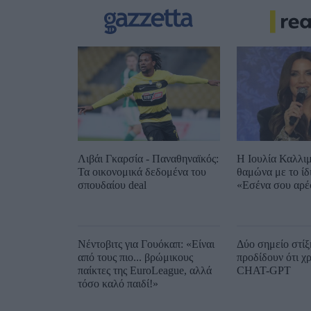
Λιβάι Γκαρσία - Παναθηναϊκός:
Η Ιουλία Καλλι
Τα οικονομικά δεδομένα του
θαμώνα με το ίδ
σπουδαίου deal
«Εσένα σου αρέ
Νέντοβιτς για Γουόκαπ: «Είναι
Δύο σημείο στίξ
από τους πιο... βρώμικους
προδίδουν ότι χ
παίκτες της EuroLeague, αλλά
CHAT-GPT
τόσο καλό παιδί!»