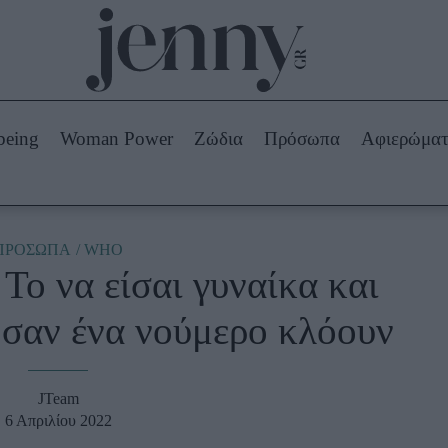
Beauty -
Ομορφιά
ABOUT US
ΔΙΑΦΗΜΙΣΤΕΙΤΕ
ΕΠΙΚΟΙΝΩΝΙΑ
being
Woman Power
Ζώδια
Πρόσωπα
Αφιερώμα
Skincare
ws
Μαλλιά - Νύχια
Μακιγιάζ
Beauty News
ΠΡΟΣΩΠΑ
WHO
 Το να είσαι γυναίκα και
πα
Ζώδια
 σαν ένα νούμερο κλόουν
JTeam
6 Απριλίου 2022