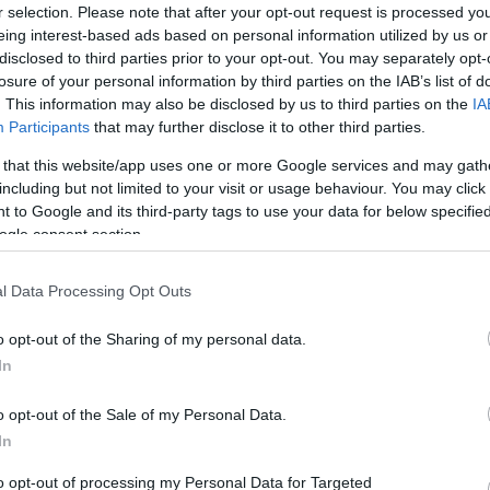
r selection. Please note that after your opt-out request is processed y
eing interest-based ads based on personal information utilized by us or
του jenny.gr στην Google
disclosed to third parties prior to your opt-out. You may separately opt-
losure of your personal information by third parties on the IAB’s list of
. This information may also be disclosed by us to third parties on the
IA
Participants
that may further disclose it to other third parties.
 του Ωδείου Αθηνών και της Σχολής Πολιτικών
 that this website/app uses one or more Google services and may gath
including but not limited to your visit or usage behaviour. You may click 
 το να είσαι γυναίκα και ηθοποιός μοιάζει σαν ένα
 to Google and its third-party tags to use your data for below specifi
ogle consent section.
μου ηλικία.
l Data Processing Opt Outs
εξωσχολικές δραστηριότητες. Περίμενα τη στιγμή που
o opt-out of the Sharing of my personal data.
φυλαγμένη μέσα στο καταφύγιό μου. Εκεί που η καρδιά
In
αν θαύμα: Ένας τρόπος να χορεύεις πάνω στο νερό.
o opt-out of the Sale of my Personal Data.
In
to opt-out of processing my Personal Data for Targeted