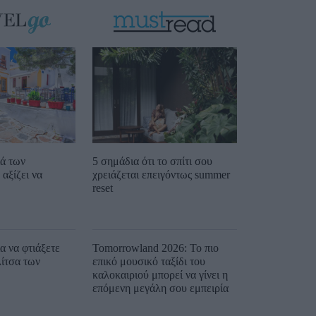
ιά των
5 σημάδια ότι το σπίτι σου
αξίζει να
χρειάζεται επειγόντως summer
reset
ια να φτιάξετε
Tomorrowland 2026: Το πιο
λίτσα των
επικό μουσικό ταξίδι του
καλοκαιριού μπορεί να γίνει η
επόμενη μεγάλη σου εμπειρία