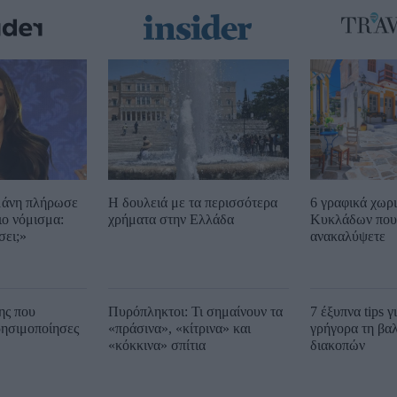
μάνη πλήρωσε
Η δουλειά με τα περισσότερα
6 γραφικά χωρ
ιο νόμισμα:
χρήματα στην Ελλάδα
Κυκλάδων που 
σει;»
ανακαλύψετε
ης που
Πυρόπληκτοι: Τι σημαίνουν τα
7 έξυπνα tips γ
ρησιμοποίησες
«πράσινα», «κίτρινα» και
γρήγορα τη βα
«κόκκινα» σπίτια
διακοπών