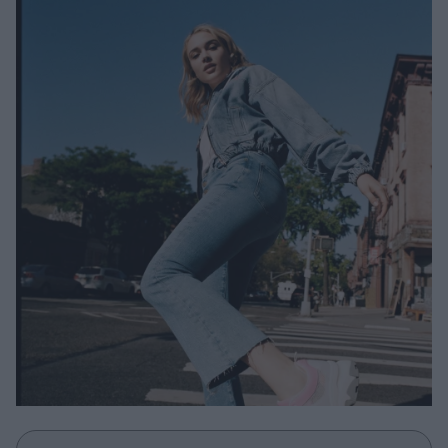
Μακιγιάζ
Beauty News
Well being
Ψυχολογία
Υγεία + Διατροφή
Σχέσεις & Σεξ
Fitness
Woman Power
Parenting
Working Girl
Real Women
Πρόσωπα