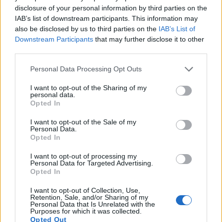
disclosure of your personal information by third parties on the
IAB’s list of downstream participants. This information may
also be disclosed by us to third parties on the
IAB’s List of
Downstream Participants
that may further disclose it to other
third parties.
Please note that this website/app uses one or more Google
Personal Data Processing Opt Outs
services and may gather and store information including but
Το camo print η αλλιώς καμουφλάζ από τα '90s και
not limited to your visit or usage behaviour. You may click to
I want to opt-out of the Sharing of my
personal data.
'00s, τα all-over prints με pop color highlight,
grant or deny consent to Google and its third-party tags to
Opted In
use your data for below specified purposes in below Google
καθώς και οι edgy λεπτομέρειες χαρίζουν ένα
consent section.
I want to opt-out of the Sale of my
επαναστατικό twist για τη νέα γενιά των Tommy
Personal Data.
Opted In
Hilfiger fans. Η μόδα γίνεται λειτουργική με
χρηστικά στοιχεία και φινίρισμα miDori® που
I want to opt-out of processing my
Personal Data for Targeted Advertising.
παρέχει ιδιότητες διαχείρισης της υγρασίας. Αυτό
Opted In
πρακτικά σημαίνει ότι μπορούμε να φοράμε
I want to opt-out of Collection, Use,
περισσότερο τα αγαπημένα μας denim κομμάτια το
Retention, Sale, and/or Sharing of my
Personal Data that Is Unrelated with the
καλοκαίρι και να αισθανόμαστε άνετα στις
Purposes for which it was collected.
Opted Out