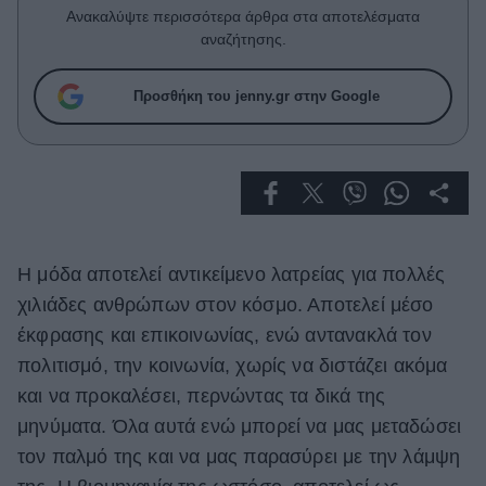
Celebrities
Ανακαλύψτε περισσότερα άρθρα στα αποτελέσματα
Συνεντεύξεις
αναζήτησης.
Who
True Stories
Προσθήκη του jenny.gr στην Google
Ask the Guru
Success Stories
Ζώδια
Η μόδα αποτελεί αντικείμενο λατρείας για πολλές
Living
χιλιάδες ανθρώπων στον κόσμο. Αποτελεί μέσο
Deco
έκφρασης και επικοινωνίας, ενώ αντανακλά τον
Cooking
πολιτισμό, την κοινωνία, χωρίς να διστάζει ακόμα
Green
και να προκαλέσει, περνώντας τα δικά της
μηνύματα. Όλα αυτά ενώ μπορεί να μας μεταδώσει
Αφιερώματα
τον παλμό της και να μας παρασύρει με την λάμψη