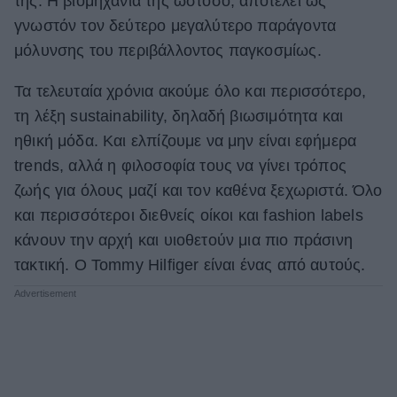
της. Η βιομηχανία της ωστόσο, αποτελεί ως
γνωστόν τον δεύτερο μεγαλύτερο παράγοντα
ΒΟΞ
μόλυνσης του περιβάλλοντος παγκοσμίως.
Τα τελευταία χρόνια ακούμε όλο και περισσότερο,
Χωρίς Ταμπέλες
τη λέξη sustainability, δηλαδή βιωσιμότητα και
ηθική μόδα. Και ελπίζουμε να μην είναι εφήμερα
Women's Forum
trends, αλλά η φιλοσοφία τους να γίνει τρόπος
ζωής για όλους μαζί και τον καθένα ξεχωριστά. Όλο
και περισσότεροι διεθνείς οίκοι και fashion labels
Hautes Grecians
κάνουν την αρχή και υιοθετούν μια πιο πράσινη
τακτική. Ο Tommy Hilfiger είναι ένας από αυτούς.
Γάμος
Market News