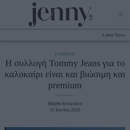
Life Now
What's New
Travel
Latest News
Culture
City Blogging
ABOUT US
ΔΙΑΦΗΜΙΣΤΕΙΤΕ
ΕΠΙΚΟΙΝΩΝΙΑ
FASHION
Η συλλογή Tommy Jeans για το
Fashion
καλοκαίρι είναι και βιώσιμη και
Shopping
premium
Styling Tips
Fashion News
Μάρθα Κουμπάνη
Beauty - Ομορφιά
15 Ιουνίου 2020
Skincare
Μαλλιά - Νύχια